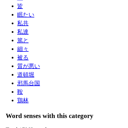
皆
眠たい
私共
私達
篤と
細々
被る
質が悪い
道頓堀
邪馬台国
鞍
鶏林
Word senses with this category