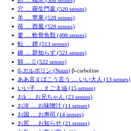
的 … 積木 (506 senses)
穴 … 羅生門葛 (520 senses)
羊 … 苹果 (528 senses)
苺 … 西風 (528 senses)
要 … 軟骨魚類 (498 senses)
転 … 鐔 (513 senses)
鐘 … 題知らず (521 senses)
額 … 𫁈 (522 senses)
β-カルボリン (Noun)
β-carboline
ああ言えばこう言う … いい大人 (13 senses)
いい子 … えごま油 (15 senses)
おk … お兄ちゃん (23 senses)
お冷 … お味噌汁 (11 senses)
お国 … お寿司 (14 senses)
お尻 … お知らせ (21 senses)