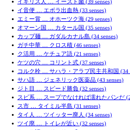
イギリス人 … イースト菌 (39 senses)
イ音便 … エボラ出血熱 (33 senses)
エミー賞 … オホーツク海 (29 senses)
オマーン国 … カタール国 (35 senses)
カップ麺 … ガダルカナル島 (34 senses)
ガチ中華 … クロス積 (46 senses)
ク活用 … ケチュア語 (21 senses)
ケツの穴 … コリント式 (37 senses)
コルク栓 … サハラ・アラブ民主共和国 (34 se
サハ語 … ジェネリック医薬品 (43 senses)
ジト目 … スピード勝負 (32 senses)
スピ系 … スープでなければ濡れたパンだ (29 s
ス市 … タイミル半島 (31 senses)
タイ人 … ツイッター廃人 (34 senses)
ツイ廃 … トイレが近い (32 senses)