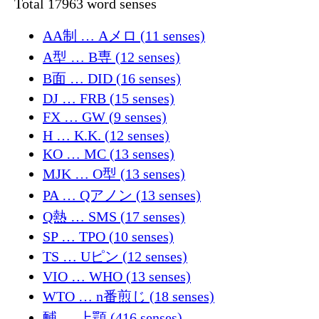
Total 17963 word senses
AA制 … Aメロ (11 senses)
A型 … B専 (12 senses)
B面 … DID (16 senses)
DJ … FRB (15 senses)
FX … GW (9 senses)
H … K.K. (12 senses)
KO … MC (13 senses)
MJK … O型 (13 senses)
PA … Qアノン (13 senses)
Q熱 … SMS (17 senses)
SP … TPO (10 senses)
TS … Uピン (12 senses)
VIO … WHO (13 senses)
WTO … n番煎じ (18 senses)
䩉 … 上顎 (416 senses)