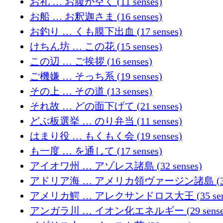
お礼 … お腹が空く (11 senses)
お船 … お釈迦さま (16 senses)
お釣り … くも膜下出血 (17 senses)
けちん坊 … この花 (15 senses)
この辺 … ご挨拶 (16 senses)
ご機嫌 … そっち系 (19 senses)
その上 … その道 (13 senses)
それ故 … どの面下げて (21 senses)
どぶ板選挙 … のり弁当 (11 senses)
はまり役 … もくもく会 (19 senses)
も一度 … を通して (17 senses)
アイオワ州 … アゾレス諸島 (32 senses)
アドリア海 … アメリカ領ヴァージン諸島 (33 s
アメリカ鰐 … アレクサンドロス大王 (35 sens
アンガラ川 … イオン化エネルギー (29 sense