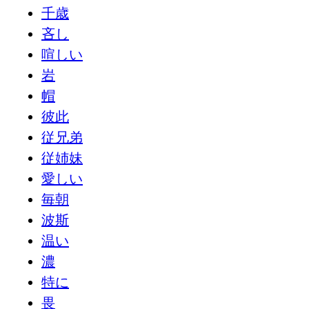
千歳
吝し
喧しい
岩
帽
彼此
従兄弟
従姉妹
愛しい
毎朝
波斯
温い
濃
特に
畏