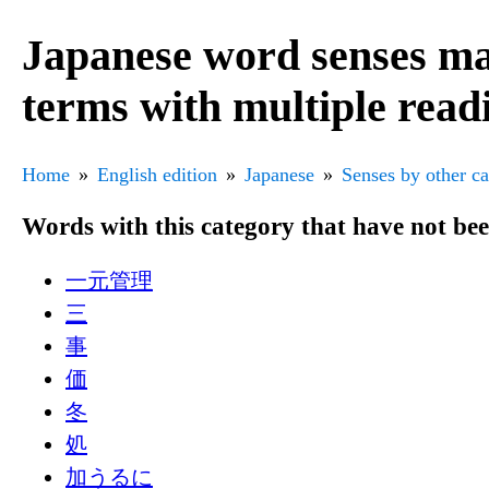
Japanese word senses ma
terms with multiple read
Home
English edition
Japanese
Senses by other c
Words with this category that have not be
一元管理
三
事
価
冬
処
加うるに