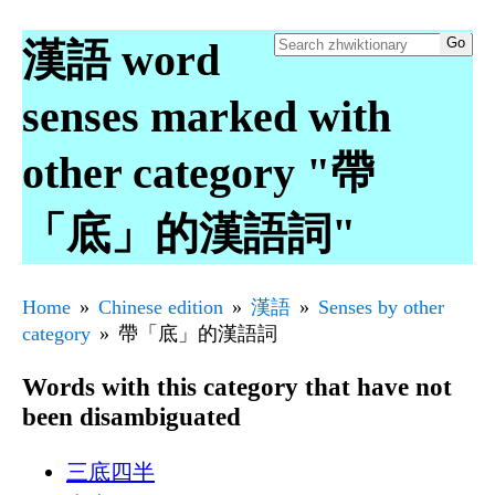
漢語 word
senses marked with
other category "帶
「底」的漢語詞"
Home
Chinese edition
漢語
Senses by other
category
帶「底」的漢語詞
Words with this category that have not
been disambiguated
三底四半