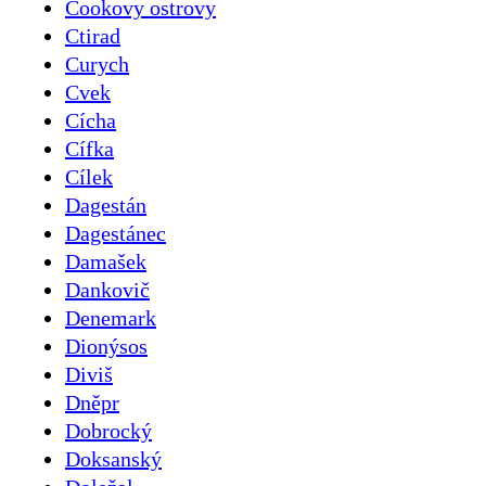
Cookovy ostrovy
Ctirad
Curych
Cvek
Cícha
Cífka
Cílek
Dagestán
Dagestánec
Damašek
Dankovič
Denemark
Dionýsos
Diviš
Dněpr
Dobrocký
Doksanský