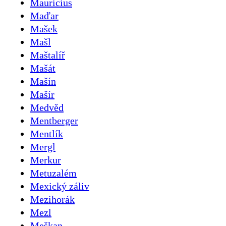
Mauricius
Maďar
Mašek
Mašl
Maštalíř
Mašát
Mašín
Mašír
Medvěd
Mentberger
Mentlík
Mergl
Merkur
Metuzalém
Mexický záliv
Mezihorák
Mezl
Meškan