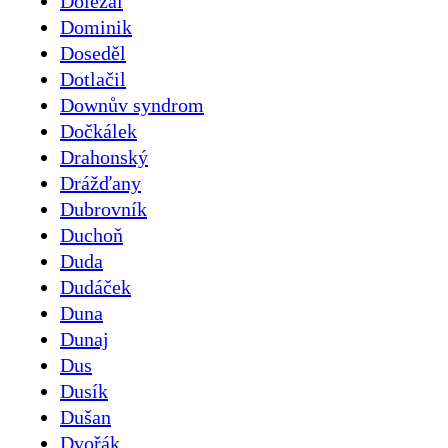
Doležal
Dominik
Doseděl
Dotlačil
Downův syndrom
Dočkálek
Drahonský
Drážďany
Dubrovník
Duchoň
Duda
Dudáček
Duna
Dunaj
Dus
Dusík
Dušan
Dvořák