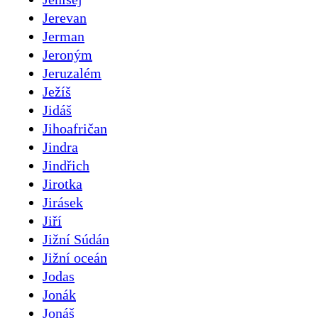
Jerevan
Jerman
Jeroným
Jeruzalém
Ježíš
Jidáš
Jihoafričan
Jindra
Jindřich
Jirotka
Jirásek
Jiří
Jižní Súdán
Jižní oceán
Jodas
Jonák
Jonáš