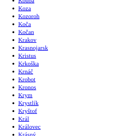
Kouba
Koza
Kozoroh
Koča
Kočan
Krakov
Krasnojarsk
Kristus
Krkoška
Krnáč
Krobot
Kronos
Krym
Krystlík
Kryštof
Král
Královec
Krásný