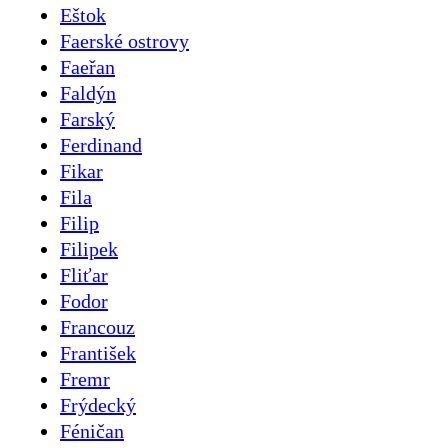
Eštok
Faerské ostrovy
Faeřan
Faldýn
Farský
Ferdinand
Fikar
Fila
Filip
Filipek
Fliťar
Fodor
Francouz
František
Fremr
Frýdecký
Féničan