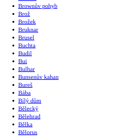
Brownův pohyb
Brož
Brožek
Bruknar
Brusel
Buchta
Budil
Bui
Bulhar
Bunsenův kahan
Bureš
Bába
Bílý dům
Bělecký
Bělehrad
Bělka
Bělorus