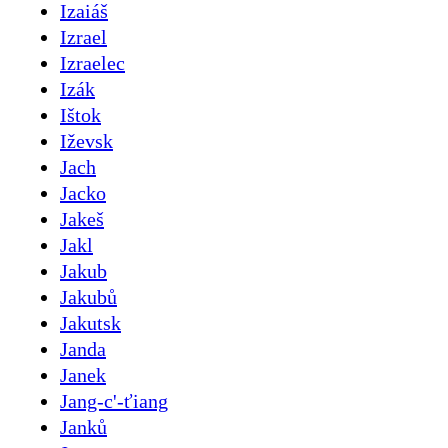
Izaiáš
Izrael
Izraelec
Izák
Ištok
Iževsk
Jach
Jacko
Jakeš
Jakl
Jakub
Jakubů
Jakutsk
Janda
Janek
Jang-c'-ťiang
Janků