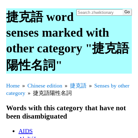
捷克語 word
senses marked with
other category "捷克語
陽性名詞"
Home
Chinese edition
捷克語
Senses by other
category
捷克語陽性名詞
Words with this category that have not
been disambiguated
AIDS