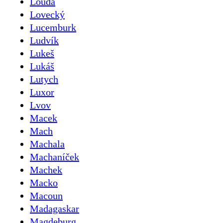
Louda
Lovecký
Lucemburk
Ludvík
Lukeš
Lukáš
Lutych
Luxor
Lvov
Macek
Mach
Machala
Machaníček
Machek
Macko
Macoun
Madagaskar
Magdeburg