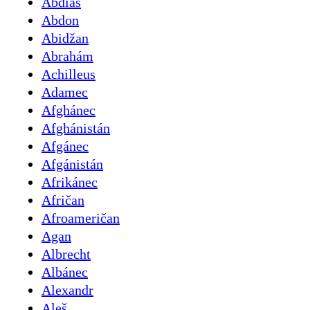
Abdiáš
Abdon
Abidžan
Abrahám
Achilleus
Adamec
Afghánec
Afghánistán
Afgánec
Afgánistán
Afrikánec
Afričan
Afroameričan
Agan
Albrecht
Albánec
Alexandr
Aleš