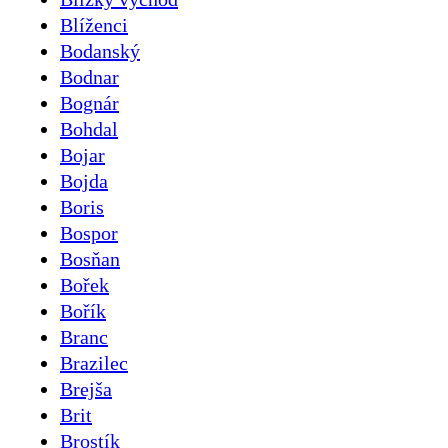
Blíženci
Bodanský
Bodnar
Bognár
Bohdal
Bojar
Bojda
Boris
Bospor
Bosňan
Bořek
Bořík
Branc
Brazilec
Brejša
Brit
Brostík