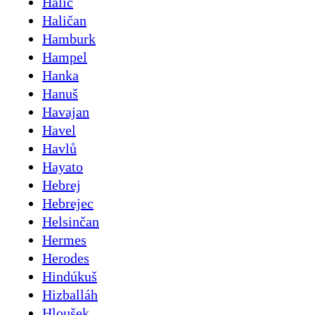
Halič
Haličan
Hamburk
Hampel
Hanka
Hanuš
Havajan
Havel
Havlů
Hayato
Hebrej
Hebrejec
Helsinčan
Hermes
Herodes
Hindúkuš
Hizballáh
Hloušek