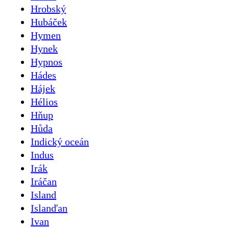
Hrobský
Hubáček
Hymen
Hynek
Hypnos
Hádes
Hájek
Hélios
Hňup
Hůda
Indický oceán
Indus
Irák
Iráčan
Island
Islanďan
Ivan