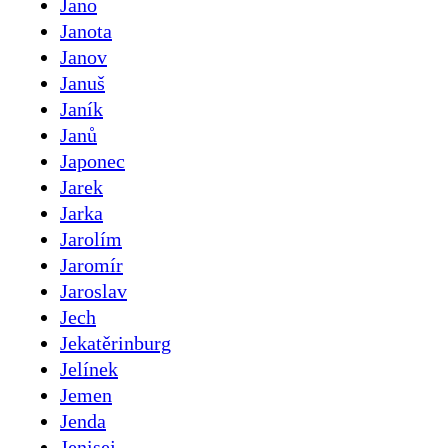
Jano
Janota
Janov
Januš
Janík
Janů
Japonec
Jarek
Jarka
Jarolím
Jaromír
Jaroslav
Jech
Jekatěrinburg
Jelínek
Jemen
Jenda
Jenisej