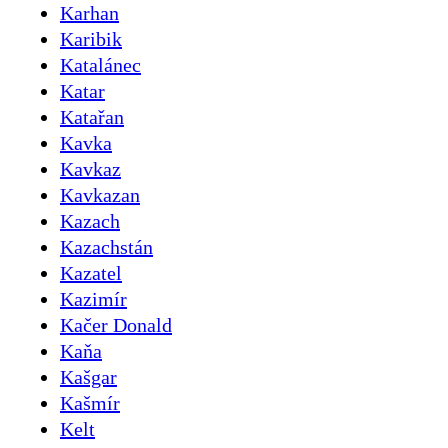
Karhan
Karibik
Katalánec
Katar
Katařan
Kavka
Kavkaz
Kavkazan
Kazach
Kazachstán
Kazatel
Kazimír
Kačer Donald
Kaňa
Kašgar
Kašmír
Kelt