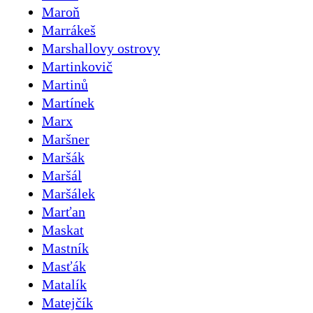
Maroň
Marrákeš
Marshallovy ostrovy
Martinkovič
Martinů
Martínek
Marx
Maršner
Maršák
Maršál
Maršálek
Marťan
Maskat
Mastník
Masťák
Matalík
Matejčík