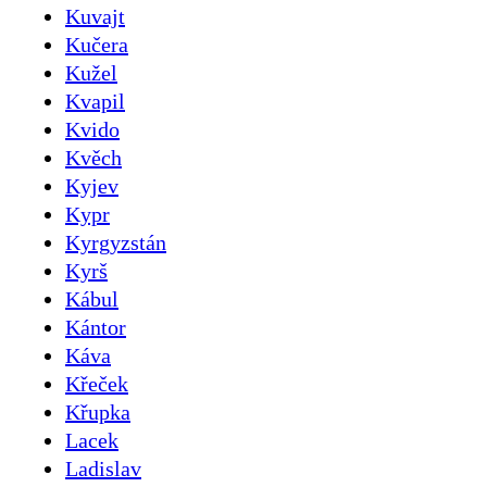
Kuvajt
Kučera
Kužel
Kvapil
Kvido
Kvěch
Kyjev
Kypr
Kyrgyzstán
Kyrš
Kábul
Kántor
Káva
Křeček
Křupka
Lacek
Ladislav