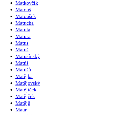
Matkovčík
Matouš
Matoušek
Matucha
Matula
Matura
Matus
Matuš
Matušínský
Matúš
Matúšů
Matějka
Matějovský
Matějíček
Matějček
Matějů
Maur