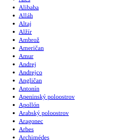
Alibaba
Alláh
Altaj
Alžír
Ambrož
Američan
Amur
Andrej
Andrejco
Angličan
Antonín
Apeninský poloostrov
Apollón
Arabský poloostrov
Aragonec
Arbes
Archimédes