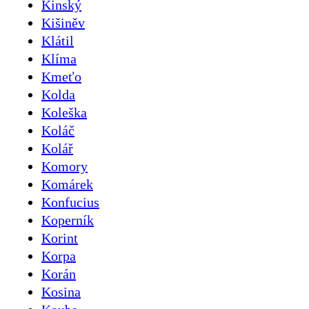
Kinský
Kišiněv
Klátil
Klíma
Kmeťo
Kolda
Koleška
Koláč
Kolář
Komory
Komárek
Konfucius
Koperník
Korint
Korpa
Korán
Kosina