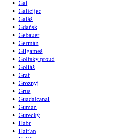
Gal
Galicijec
Galáš
Gdaňsk
Gebauer
Germán
Gilgameš
Golfský proud
Goliáš
Graf
Groznyj
Grus
Guadalcanal
Guman
Gurecký
Habr
Haiťan