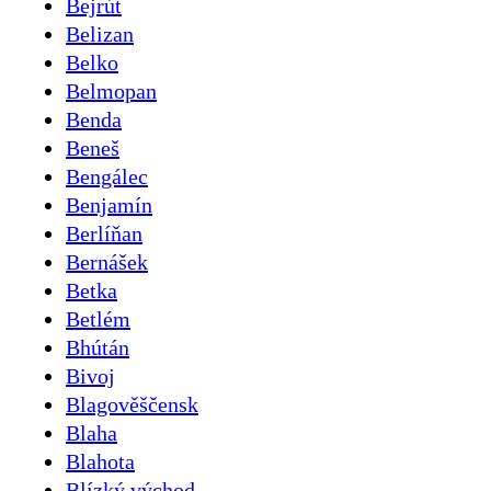
Bejrút
Belizan
Belko
Belmopan
Benda
Beneš
Bengálec
Benjamín
Berlíňan
Bernášek
Betka
Betlém
Bhútán
Bivoj
Blagověščensk
Blaha
Blahota
Blízký východ