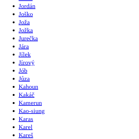
Jordán
Joško
Joža
Jožka
Jurečka
Jára
Jílek
Jírový
Jób
Jůza
Kahoun
Kakáč
Kamerun
Kao-siung
Karas
Karel
Kareš