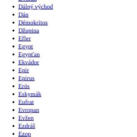
Dálný východ
Dán
Démokritos
Džupina
Efler
Egypt
Egypťan
Ekvádor
Epir
Epirus
Erós
Eskymák
Eufrat
Evropan
Evžen
Ezdráš
Ezop