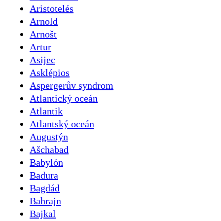
Aristotelés
Arnold
Arnošt
Artur
Asijec
Asklépios
Aspergerův syndrom
Atlantický oceán
Atlantik
Atlantský oceán
Augustýn
Ašchabad
Babylón
Badura
Bagdád
Bahrajn
Bajkal