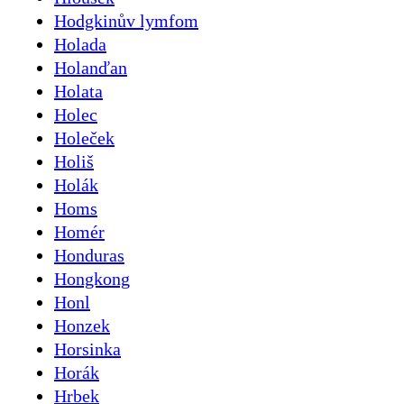
Hodgkinův lymfom
Holada
Holanďan
Holata
Holec
Holeček
Holiš
Holák
Homs
Homér
Honduras
Hongkong
Honl
Honzek
Horsinka
Horák
Hrbek