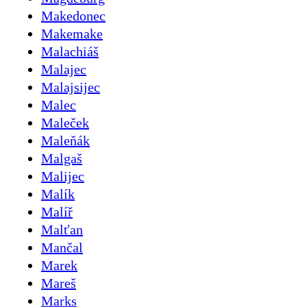
Makedonec
Makemake
Malachiáš
Malajec
Malajsijec
Malec
Maleček
Maleňák
Malgaš
Malijec
Malík
Malíř
Malťan
Mančal
Marek
Mareš
Marks