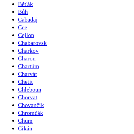
Běťák
Bůh
Cabadaj
Cee
Cejlon
Chabarovsk
Charkov
Charon
Chartúm
Charvát
Chetit
Chleboun
Chorvat
Chovančík
Chromčák
Chum
Cikán