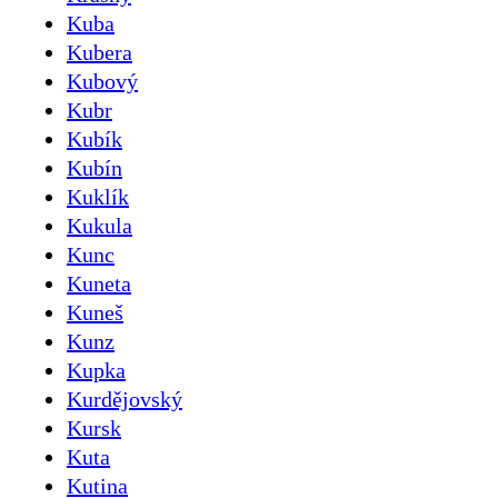
Kuba
Kubera
Kubový
Kubr
Kubík
Kubín
Kuklík
Kukula
Kunc
Kuneta
Kuneš
Kunz
Kupka
Kurdějovský
Kursk
Kuta
Kutina