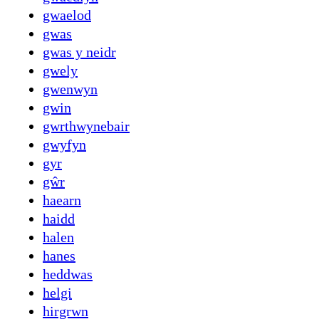
gwaelod
gwas
gwas y neidr
gwely
gwenwyn
gwin
gwrthwynebair
gwyfyn
gyr
gŵr
haearn
haidd
halen
hanes
heddwas
helgi
hirgrwn