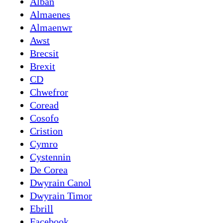
Alban
Almaenes
Almaenwr
Awst
Brecsit
Brexit
CD
Chwefror
Coread
Cosofo
Cristion
Cymro
Cystennin
De Corea
Dwyrain Canol
Dwyrain Timor
Ebrill
Facebook