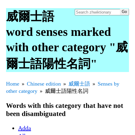
威爾士語
word senses marked
with other category "威
爾士語陽性名詞"
Home
Chinese edition
威爾士語
Senses by
other category
威爾士語陽性名詞
Words with this category that have not
been disambiguated
Adda