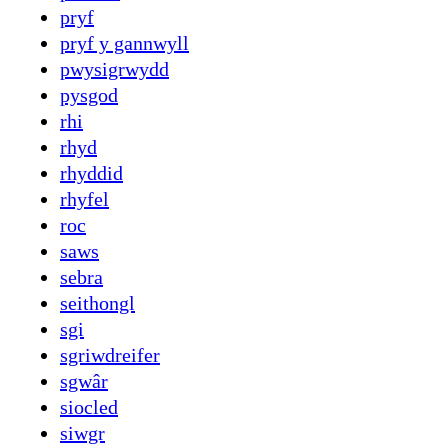
pryf
pryf y gannwyll
pwysigrwydd
pysgod
rhi
rhyd
rhyddid
rhyfel
roc
saws
sebra
seithongl
sgi
sgriwdreifer
sgwâr
siocled
siwgr