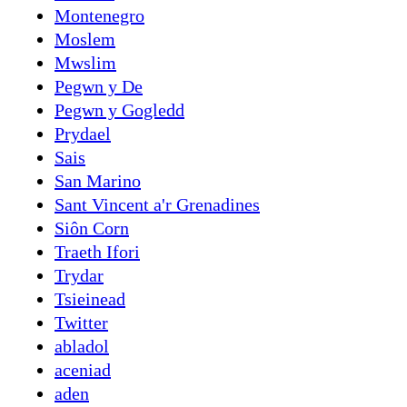
Montenegro
Moslem
Mwslim
Pegwn y De
Pegwn y Gogledd
Prydael
Sais
San Marino
Sant Vincent a'r Grenadines
Siôn Corn
Traeth Ifori
Trydar
Tsieinead
Twitter
abladol
aceniad
aden