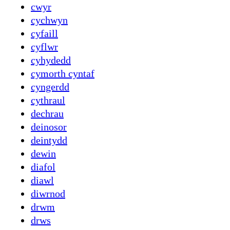
cwyr
cychwyn
cyfaill
cyflwr
cyhydedd
cymorth cyntaf
cyngerdd
cythraul
dechrau
deinosor
deintydd
dewin
diafol
diawl
diwrnod
drwm
drws