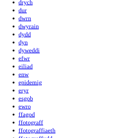
drych
dur
dwrn
dwyrain
dydd
dyn
dyweddi
efwr
eiliad
enw
epidemig
eryr
esgob
ewro
ffagod
ffotograff
ffotograffiaeth