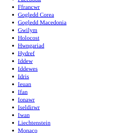
Ffrancwr
Gogledd Corea
Gogledd Macedonia
Gwilym
Holocost
Hwngariad
Hydref
Iddew
Iddewes
Idris
Ieuan
Ifan
Ionawr
Iseldirwr
Iwan
Liechtenstein
Monaco