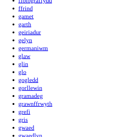
ffotograffydd
ffrind
gamet
garth
geiriadur
gelyn
germaniwm
glaw
glin
glo
gogledd
gorllewin
gramadeg
grawnffrwyth
grefi
gris
gwaed
gwaedlyn