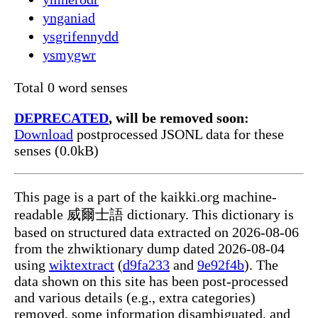
ynganiad
ysgrifennydd
ysmygwr
Total 0 word senses
DEPRECATED
, will be removed soon:
Download
postprocessed JSONL data for these
senses (0.0kB)
This page is a part of the kaikki.org machine-
readable 威爾士語 dictionary. This dictionary is
based on structured data extracted on 2026-08-06
from the zhwiktionary dump dated 2026-08-04
using
wiktextract
(
d9fa233
and
9e92f4b
). The
data shown on this site has been post-processed
and various details (e.g., extra categories)
removed, some information disambiguated, and