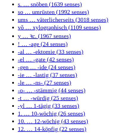
s. … snöben (1639 senses)
so … umrüsten (1992 senses)
ums … väterlicherseits (3018 senses)
võ … xylographisch (1109 senses)
y … ꝛc. (1967 senses)
! … -age (24 senses)
-al … -ektomie (33 senses)
-el … -gate (42 senses)
-gen … -ide (24 senses)
-ie … -lastig (37 senses)
-le … -ns- (27 senses)
-o- … -stämmig (44 senses)
-t … -würdig (25 senses)
-yl … 1-tägig (33 senses)
1. … 10-wöchig (26 senses)
10. … 12-wöchig (43 senses)
12. … 14-köpfig (22 senses)