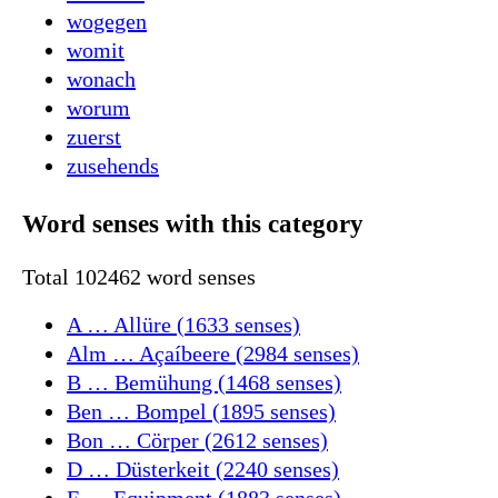
wogegen
womit
wonach
worum
zuerst
zusehends
Word senses with this category
Total 102462 word senses
A … Allüre (1633 senses)
Alm … Açaíbeere (2984 senses)
B … Bemühung (1468 senses)
Ben … Bompel (1895 senses)
Bon … Cörper (2612 senses)
D … Düsterkeit (2240 senses)