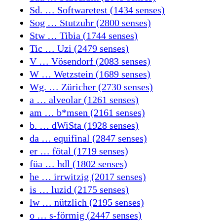
Sd. … Softwaretest (1434 senses)
Sog … Stutzuhr (2800 senses)
Stw … Tibia (1744 senses)
Tic … Uzi (2479 senses)
V … Vösendorf (2083 senses)
W … Wetzstein (1689 senses)
Wg. … Züricher (2730 senses)
a … alveolar (1261 senses)
am … b*msen (2161 senses)
b. … dWiSta (1928 senses)
da … equifinal (2847 senses)
er … fötal (1719 senses)
füa … hdl (1802 senses)
he … irrwitzig (2017 senses)
is … luzid (2175 senses)
lw … nützlich (2195 senses)
o … s-förmig (2447 senses)