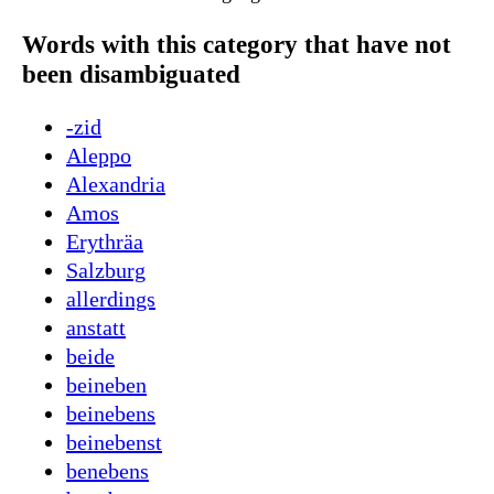
Words with this category that have not
been disambiguated
-zid
Aleppo
Alexandria
Amos
Erythräa
Salzburg
allerdings
anstatt
beide
beineben
beinebens
beinebenst
benebens