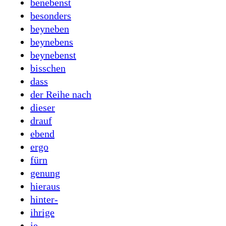
benebenst
besonders
beyneben
beynebens
beynebenst
bisschen
dass
der Reihe nach
dieser
drauf
ebend
ergo
fürn
genung
hieraus
hinter-
ihrige
je