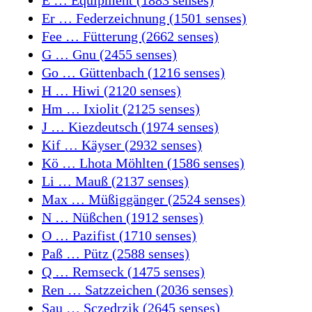
E … Equipment (1883 senses)
Er … Federzeichnung (1501 senses)
Fee … Fütterung (2662 senses)
G … Gnu (2455 senses)
Go … Güttenbach (1216 senses)
H … Hiwi (2120 senses)
Hm … Ixiolit (2125 senses)
J … Kiezdeutsch (1974 senses)
Kif … Käyser (2932 senses)
Kö … Lhota Möhlten (1586 senses)
Li … Mauß (2137 senses)
Max … Müßiggänger (2524 senses)
N … Nüßchen (1912 senses)
O … Pazifist (1710 senses)
Paß … Pütz (2588 senses)
Q … Remseck (1475 senses)
Ren … Satzzeichen (2036 senses)
Sau … Sczedrzik (2645 senses)