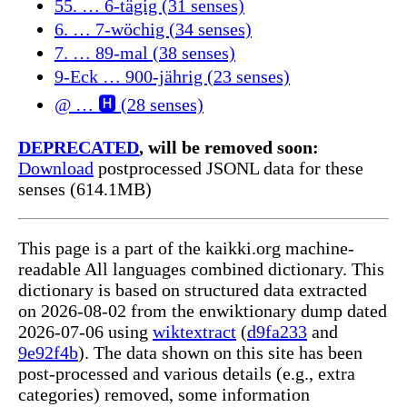
55. … 6-tägig (31 senses)
6. … 7-wöchig (34 senses)
7. … 89-mal (38 senses)
9-Eck … 900-jährig (23 senses)
@ … 🅷 (28 senses)
DEPRECATED
, will be removed soon:
Download
postprocessed JSONL data for these
senses (614.1MB)
This page is a part of the kaikki.org machine-
readable All languages combined dictionary. This
dictionary is based on structured data extracted
on 2026-08-02 from the enwiktionary dump dated
2026-07-06 using
wiktextract
(
d9fa233
and
9e92f4b
). The data shown on this site has been
post-processed and various details (e.g., extra
categories) removed, some information