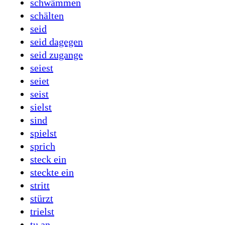
schwämmen
schälten
seid
seid dagegen
seid zugange
seiest
seiet
seist
sielst
sind
spielst
sprich
steck ein
steckte ein
stritt
stürzt
trielst
tu an