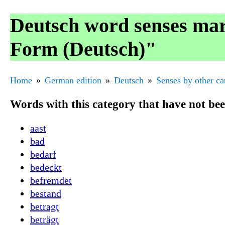
Deutsch word senses mar
Form (Deutsch)"
Home
German edition
Deutsch
Senses by other ca
Words with this category that have not be
aast
bad
bedarf
bedeckt
befremdet
bestand
betragt
beträgt