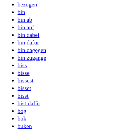
bezogen
bin
bin ab
bin auf
bin dabei
bin dafür
bin dagegen
bin zugange
biss
bisse
bissest
bisset
bisst
bist dafür
bog
buk
buken