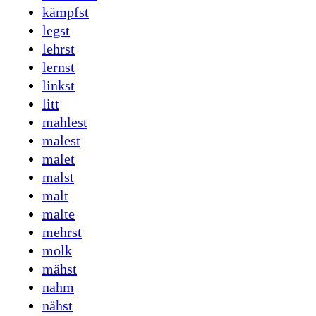
kämpfst
legst
lehrst
lernst
linkst
litt
mahlest
malest
malet
malst
malt
malte
mehrst
molk
mähst
nahm
nähst