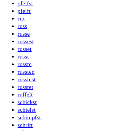
pfeifst
pfeift
ritt
russ
russe
russest
russet
russt
russte
russten
russtest
russtet
rüffelt
schickst
schielst
schimpfst
schritt