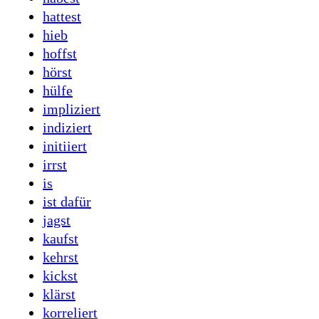
hattest
hieb
hoffst
hörst
hülfe
impliziert
indiziert
initiiert
irrst
is
ist dafür
jagst
kaufst
kehrst
kickst
klärst
korreliert