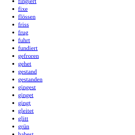
fingiert
fixe
flössen
friss
frug
fuhrt
fundiert
gefroren
gehet
gestand
gestanden
gingest
ginget
gingt
gleitet
glitt
grün
habest