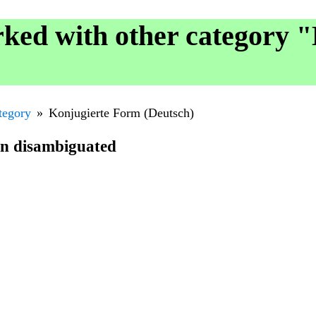
ked with other category "
tegory
Konjugierte Form (Deutsch)
en disambiguated