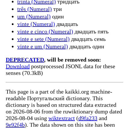
trinta (Numeral)
тридцать
três (Numeral)
три
um (Numeral)
один
vinte (Numeral)
двадцать
vinte e cinco (Numeral)
двадцать пять
vinte e sete (Numeral)
двадцать семь
vinte e um (Numeral)
двадцать один
DEPRECATED
, will be removed soon:
Download
postprocessed JSONL data for these
senses (70.3kB)
This page is a part of the kaikki.org machine-
readable Португальский dictionary. This
dictionary is based on structured data extracted
on 2026-08-06 from the ruwiktionary dump dated
2026-08-04 using
wiktextract
(
d9fa233
and
9e92f4b
). The data shown on this site has been