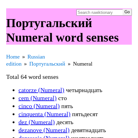
Португальский
Numeral word senses
Home
Russian
edition
Португальский
Numeral
Total 64 word senses
catorze (Numeral)
четырнадцать
cem (Numeral)
сто
cinco (Numeral)
пять
cinquenta (Numeral)
пятьдесят
dez (Numeral)
десять
dezanove (Numeral)
девятнадцать
dezasseis (Numeral)
шестнадцать