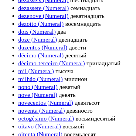
dezassete (Numeral)
семнадцать
dezenove (Numeral)
девятнадцать
dezoito (Numeral)
восемнадцать
dois (Numeral)
два
doze (Numeral)
двенадцать
duzentos (Numeral)
двести
décimo (Numeral)
десятый
décimo-terceiro (Numeral)
тринадцатый
mil (Numeral)
тысяча
milhão (Numeral)
миллион
nono (Numeral)
девятый
nove (Numeral)
девять
novecentos (Numeral)
девятьсот
noventa (Numeral)
девяносто
octogésimo (Numeral)
восьмидесятый
oitavo (Numeral)
восьмой
oitenta (Numeral)
восемьдесят