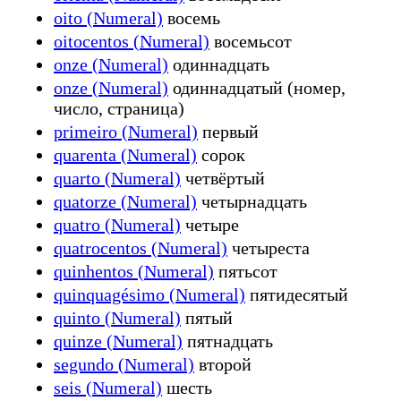
oito (Numeral)
восемь
oitocentos (Numeral)
восемьсот
onze (Numeral)
одиннадцать
onze (Numeral)
одиннадцатый (номер,
число, страница)
primeiro (Numeral)
первый
quarenta (Numeral)
сорок
quarto (Numeral)
четвёртый
quatorze (Numeral)
четырнадцать
quatro (Numeral)
четыре
quatrocentos (Numeral)
четыреста
quinhentos (Numeral)
пятьсот
quinquagésimo (Numeral)
пятидесятый
quinto (Numeral)
пятый
quinze (Numeral)
пятнадцать
segundo (Numeral)
второй
seis (Numeral)
шесть