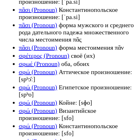
произношение: [ˈpa.si]
πᾶσι (Pronoun)
Константинопольское
произношение: [ˈpa.si]
πᾶσι (Pronoun)
форма мужского и среднего
рода дательного падежа множественного
числа местоимения πᾶς
πᾶσι (Pronoun)
форма местоимения πᾶν
σφέτερος (Pronoun)
своё (их)
σφωέ (Pronoun)
оба, обоих
σφώ (Pronoun)
Аттическое произношение:
[spʰɔ᷄ː]
σφώ (Pronoun)
Египетское произношение:
[spʰo]
σφώ (Pronoun)
Койне: [sɸo]
σφώ (Pronoun)
Византийское
произношение: [sfo]
σφώ (Pronoun)
Константинопольское
произношение: [sfo]