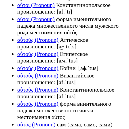
αὐτοί (Pronoun)
Константинопольское
произношение: [af.ˈti]
αὐτοί (Pronoun)
форма именительного
падежа множественного числа мужского
рода местоимения αὐτός
αὐτοὺς (Pronoun)
Аттическое
произношение: [a͜ʊ.to᷆ːs]
αὐτοὺς (Pronoun)
Египетское
произношение: [aʍ.ˈtus]
αὐτοὺς (Pronoun)
Койне: [aɸ.ˈtus]
αὐτοὺς (Pronoun)
Византийское
произношение: [af.ˈtus]
αὐτοὺς (Pronoun)
Константинопольское
произношение: [af.ˈtus]
αὐτοὺς (Pronoun)
форма винительного
падежа множественного числа
местоимения αὐτός
αὐτός (Pronoun)
сам (сама, само, сами)