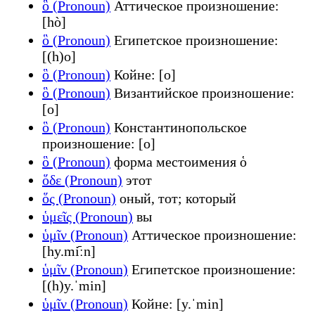
ὃ (Pronoun)
Аттическое произношение:
[hò]
ὃ (Pronoun)
Египетское произношение:
[(h)o]
ὃ (Pronoun)
Койне: [o]
ὃ (Pronoun)
Византийское произношение:
[o]
ὃ (Pronoun)
Константинопольское
произношение: [o]
ὃ (Pronoun)
форма местоимения ὁ
ὅδε (Pronoun)
этот
ὅς (Pronoun)
оный, тот; который
ὑμεῖς (Pronoun)
вы
ὑμῖν (Pronoun)
Аттическое произношение:
[hy.mi᷇ːn]
ὑμῖν (Pronoun)
Египетское произношение:
[(h)y.ˈmin]
ὑμῖν (Pronoun)
Койне: [y.ˈmin]