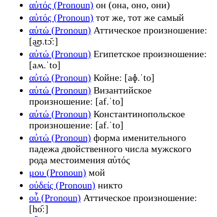
αὐτός (Pronoun)
он (она, оно, они)
αὐτός (Pronoun)
тот же, тот же самый
αὐτώ (Pronoun)
Аттическое произношение:
[a͜ʊ.tɔ᷄ː]
αὐτώ (Pronoun)
Египетское произношение:
[aʍ.ˈto]
αὐτώ (Pronoun)
Койне: [aɸ.ˈto]
αὐτώ (Pronoun)
Византийское
произношение: [af.ˈto]
αὐτώ (Pronoun)
Константинопольское
произношение: [af.ˈto]
αὐτώ (Pronoun)
форма именительного
падежа двойственного числа мужского
рода местоимения αὐτός
μου (Pronoun)
мой
οὐδείς (Pronoun)
никто
οὗ (Pronoun)
Аттическое произношение:
[ho᷇ː]