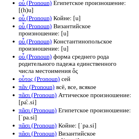
οὗ (Pronoun)
Египетское произношение:
[(h)u]
οὗ (Pronoun)
Койне: [u]
οὗ (Pronoun)
Византийское
произношение: [u]
οὗ (Pronoun)
Константинопольское
произношение: [u]
οὗ (Pronoun)
форма среднего рода
родительного падежа единственного
числа местоимения ὅς
οὗτος (Pronoun)
сей
πᾶν (Pronoun)
всё, все, всякое
πᾶσι (Pronoun)
Аттическое произношение:
[pa᷇ː.si]
πᾶσι (Pronoun)
Египетское произношение:
[ˈpa.si]
πᾶσι (Pronoun)
Койне: [ˈpa.si]
πᾶσι (Pronoun)
Византийское