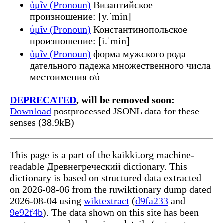
ὑμῖν (Pronoun)
Византийское
произношение: [y.ˈmin]
ὑμῖν (Pronoun)
Константинопольское
произношение: [i.ˈmin]
ὑμῖν (Pronoun)
форма мужского рода
дательного падежа множественного числа
местоимения σύ
DEPRECATED
, will be removed soon:
Download
postprocessed JSONL data for these
senses (38.9kB)
This page is a part of the kaikki.org machine-
readable Древнегреческий dictionary. This
dictionary is based on structured data extracted
on 2026-08-06 from the ruwiktionary dump dated
2026-08-04 using
wiktextract
(
d9fa233
and
9e92f4b
). The data shown on this site has been