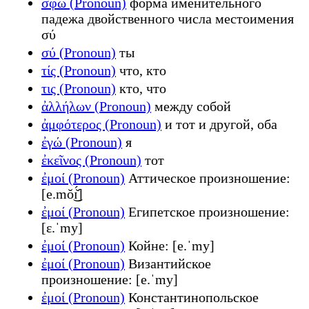
σφώ (Pronoun)
форма именительного
падежа двойственного числа местоимения
σύ
σύ (Pronoun)
ты
τίς (Pronoun)
что, кто
τις (Pronoun)
кто, что
ἀλλήλων (Pronoun)
между собой
ἀμφότερος (Pronoun)
и тот и другой, оба
ἐγώ (Pronoun)
я
ἐκεῖνος (Pronoun)
тот
ἐμοί (Pronoun)
Аттическое произношение:
[e.mŏ͜ɪ̆́]
ἐμοί (Pronoun)
Египетское произношение:
[ɛ.ˈmy]
ἐμοί (Pronoun)
Койне: [e.ˈmy]
ἐμοί (Pronoun)
Византийское
произношение: [e.ˈmy]
ἐμοί (Pronoun)
Константинопольское