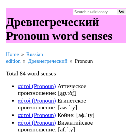
Древнегреческий
Pronoun word senses
Home
Russian
edition
Древнегреческий
Pronoun
Total 84 word senses
αὐτοί (Pronoun)
Аттическое
произношение: [a͜ʊ.tŏ͜ɪ̆́]
αὐτοί (Pronoun)
Египетское
произношение: [aʍ.ˈty]
αὐτοί (Pronoun)
Койне: [aɸ.ˈty]
αὐτοί (Pronoun)
Византийское
произношение: [af.ˈty]