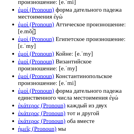
произношение: [e.ˈmi]
ἐμοί (Pronoun)
форма дательного падежа
местоимения ἐγώ
ἐμοὶ (Pronoun)
Аттическое произношение:
[e.mŏ͜ɪ̆̀]
ἐμοὶ (Pronoun)
Египетское произношение:
[ɛ.ˈmy]
ἐμοὶ (Pronoun)
Койне: [e.ˈmy]
ἐμοὶ (Pronoun)
Византийское
произношение: [e.ˈmy]
ἐμοὶ (Pronoun)
Константинопольское
произношение: [e.ˈmi]
ἐμοὶ (Pronoun)
форма дательного падежа
единственного числа местоимения ἐγώ
ἑκάτερος (Pronoun)
каждый из двух
ἑκάτερος (Pronoun)
тот и другой
ἑκάτερος (Pronoun)
оба вместе
ἡμεῖς (Pronoun)
мы