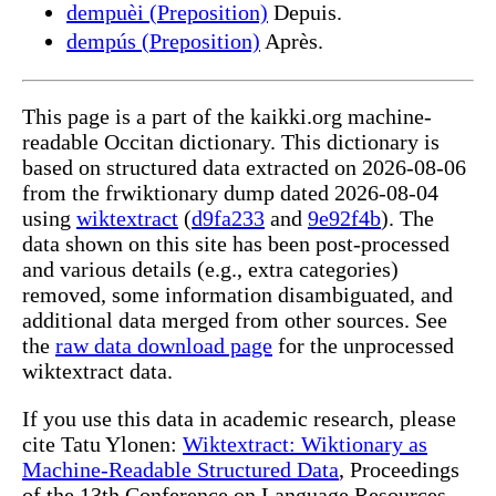
dempuèi (Preposition)
Depuis.
dempús (Preposition)
Après.
This page is a part of the kaikki.org machine-
readable Occitan dictionary. This dictionary is
based on structured data extracted on 2026-08-06
from the frwiktionary dump dated 2026-08-04
using
wiktextract
(
d9fa233
and
9e92f4b
). The
data shown on this site has been post-processed
and various details (e.g., extra categories)
removed, some information disambiguated, and
additional data merged from other sources. See
the
raw data download page
for the unprocessed
wiktextract data.
If you use this data in academic research, please
cite Tatu Ylonen:
Wiktextract: Wiktionary as
Machine-Readable Structured Data
, Proceedings
of the 13th Conference on Language Resources