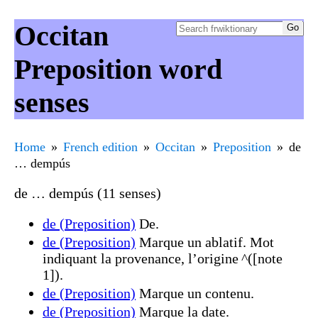
Occitan
Preposition word
senses
Home
French edition
Occitan
Preposition
de
… dempús
de … dempús (11 senses)
de (Preposition)
De.
de (Preposition)
Marque un ablatif. Mot
indiquant la provenance, l’origine ^([note
1]).
de (Preposition)
Marque un contenu.
de (Preposition)
Marque la date.