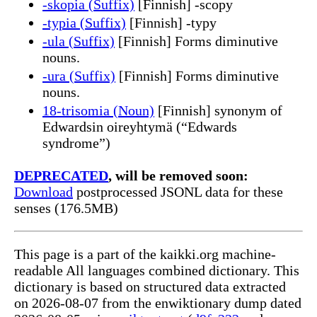
-skopia (Suffix)
[Finnish] -scopy
-typia (Suffix)
[Finnish] -typy
-ula (Suffix)
[Finnish] Forms diminutive
nouns.
-ura (Suffix)
[Finnish] Forms diminutive
nouns.
18-trisomia (Noun)
[Finnish] synonym of
Edwardsin oireyhtymä (“Edwards
syndrome”)
DEPRECATED
, will be removed soon:
Download
postprocessed JSONL data for these
senses (176.5MB)
This page is a part of the kaikki.org machine-
readable All languages combined dictionary. This
dictionary is based on structured data extracted
on 2026-08-07 from the enwiktionary dump dated