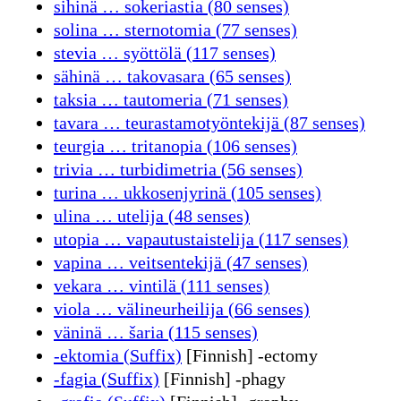
sihinä … sokeriastia (80 senses)
solina … sternotomia (77 senses)
stevia … syöttölä (117 senses)
sähinä … takovasara (65 senses)
taksia … tautomeria (71 senses)
tavara … teurastamotyöntekijä (87 senses)
teurgia … tritanopia (106 senses)
trivia … turbidimetria (56 senses)
turina … ukkosenjyrinä (105 senses)
ulina … utelija (48 senses)
utopia … vapautustaistelija (117 senses)
vapina … veitsentekijä (47 senses)
vekara … vintilä (111 senses)
viola … välineurheilija (66 senses)
väninä … šaria (115 senses)
-ektomia (Suffix)
[Finnish] -ectomy
-fagia (Suffix)
[Finnish] -phagy