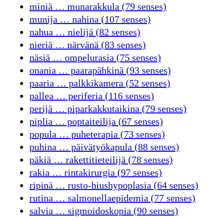
miniä … munarakkula (79 senses)
munija … nahina (107 senses)
nahua … nielijä (82 senses)
nieriä … närvänä (83 senses)
näsiä … ompelurasia (75 senses)
onania … paarapähkinä (93 senses)
paaria … palkkikamera (52 senses)
pallea … periferia (116 senses)
perijä … piparkakkutaikina (79 senses)
piplia … poptaiteilija (67 senses)
popula … puheterapia (73 senses)
puhina … päivätyökapula (88 senses)
päkiä … rakettitieteilijä (78 senses)
rakia … rintakirurgia (97 senses)
ripinä … rusto-hiushypoplasia (64 senses)
rutina … salmonellaepidemia (77 senses)
salvia … sigmoidoskopia (90 senses)