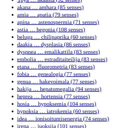
akana … amhara (85 senses)
amia … apatia (79 senses)
apina … astenospermia (71 senses)
astia … begonia (108 senses)
beluga … chilipaprika (60 senses)
daakia … dysplasia (86 senses)
dyspnea … emalikattila (83 senses)
embolia … estraditaiteilija (83 senses)
etana … fluorometria (83 senses)
fobia … genealogia (77 senses)
genua … hakevoimala (77 senses)
hakija … hepatomegalia (94 senses)
heprea … hortensia (77 senses)
hosia … hypoksemia (104 senses)
hypoksia … iatrokemia (60 senses)
idea … ionisoitumisenergia (74 senses)
irena … juoksija (101 senses)