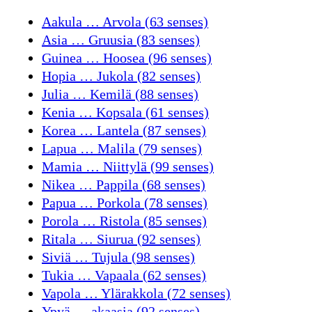
Aakula … Arvola (63 senses)
Asia … Gruusia (83 senses)
Guinea … Hoosea (96 senses)
Hopia … Jukola (82 senses)
Julia … Kemilä (88 senses)
Kenia … Kopsala (61 senses)
Korea … Lantela (87 senses)
Lapua … Malila (79 senses)
Mamia … Niittylä (99 senses)
Nikea … Pappila (68 senses)
Papua … Porkola (78 senses)
Porola … Ristola (85 senses)
Ritala … Siurua (92 senses)
Siviä … Tujula (98 senses)
Tukia … Vapaala (62 senses)
Vapola … Ylärakkola (72 senses)
Ypyä … akaasia (92 senses)