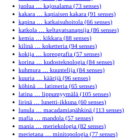
juolua … kajosalama (73 senses)
kakara … kapiaisen kakara (91 senses)
kapina … katkaisuhoitola (66 senses)
katkola … keltavatsanapsija (86 senses)
kemia … kikkara (88 senses)
kilinä … koketteria (94 senses)
kokija … koreografia (57 senses)
korina … kudosteknologia (84 senses)
kuhmura … kuuntelija (84 senses)
kuuria … käärijä (96 senses)
köhinä … latimeria (65 senses)
latina … lippumyymälä (105 senses)
lirinä … lunetti-ikkuna (60 senses)
lunula … macadamiapähkinä (113 senses)
mafia … mandola (57 senses)
mania … meriekologia (82 senses)
merietana … minitopologia (77 senses)