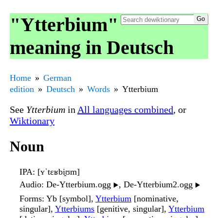
"Ytterbium"
meaning in Deutsch
Home
German
edition
Deutsch
Words
Ytterbium
See
Ytterbium
in
All languages combined
, or
Wiktionary
Noun
IPA
: [ʏˈtɛʁbi̯ʊm]
Audio
: De-Ytterbium.ogg
, De-Ytterbium2.ogg
▶️
▶️
Forms
: Yb [symbol],
Ytterbium
[nominative,
singular],
Ytterbiums
[genitive, singular],
Ytterbium