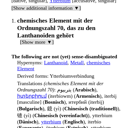
[dative, singular],
Ytterbium
[accusative, singular]
[Show additional information ▼]
chemisches Element mit der
Ordnungszahl 70, das zu den
Lanthanoiden gehört
[Show more ▼]
The following are not (yet) sense-disambiguated
Hypernyms
:
Lanthanoid
,
Metall
,
chemisches
Element
Derived forms
: Ytterbiumverbindung
Translations
(chemisches Element mit der
Ordnungszahl 70)
: يتربيوم (
Arabisch
),
իտերբիում
(iterbiowm) (
Armenisch
), iterbij
[masculine] (
Bosnisch
), итербий (iterbij)
(
Bulgarisch
), 鐿 (yì) (
Chinesisch (traditionell)
),
镱 (yì) (
Chinesisch (vereinfacht)
), ytterbium
(
Dänisch
),
ytterbium
(
Englisch
), iterbio
(
Esperanto
), üterbium (
Estnisch
), ytterbium