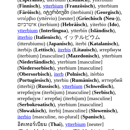
(
Finnisch
),
ytterbium
(
Französisch
), ytterbium
(
Färöisch
), იტერბიუმი (iterbiumi) (
Georgisch
),
υττέρβιο (yttérvio) [neuter] (
Griechisch (Neu-)
),
איטרביום (iterbium) (
Hebräisch
), yiterbio (
Ido
),
ytterbium
(
Interlingua
), ytterbín (
Isländisch
),
itterbio
(
Italienisch
), イッテルビウム
(itterubiumu) (
Japanisch
), iterbi (
Katalanisch
),
iterbijs (
Lettisch
),
iterbis
(
Litauisch
), итербиум
(iterbium) [masculine] (
Mazedonisch
), ytterbium
(
Niederländisch
), yterbium [masculine]
(
Niedersorbisch
), yterbium [masculine]
(
Obersorbisch
),
iterb
(
Polnisch
), itérbio
(
Portugiesisch
), yterbiu (
Rumänisch
), иттербий
(itterbij) (
Russisch
),
ytterbium
(
Schwedisch
),
итербијум (iterbijum) [masculine] (
Serbisch
),
итербијум / итербиј (iterbijum) [masculine]
(
Serbokroatisch
), yterbium [masculine]
(
Slowakisch
), iterbij [masculine] (
Slowenisch
),
iterbio
[masculine, no-plural] (
Spanisch
),
อิตเทอร์เบียม (
Thai
),
ytterbium
[neuter]