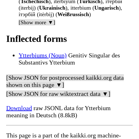
(
Tschechisch
), iterbiyum (
Türkisch
), ітербій
(iterbij) (
Ukrainisch
), itterbium (
Ungarisch
),
ітэрбій (itėrbij) (
Weißrussisch
)
[Show more ▼]
Inflected forms
Ytterbiums (Noun)
Genitiv Singular des
Substantivs Ytterbium
[Show JSON for postprocessed kaikki.org data
shown on this page ▼]
[Show JSON for raw wiktextract data ▼]
Download
raw JSONL data for Ytterbium
meaning in Deutsch (8.8kB)
This page is a part of the kaikki.org machine-