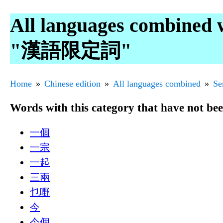
All languages combined 
"漢語限定詞"
Home
Chinese edition
All languages combined
Se
Words with this category that have not be
一個
一宗
一起
三兩
乜嘢
今
今個