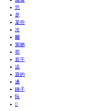
幾落
恁
是
某些
次
爾
第啲
苟
若干
這
遐的
邊
錘子
阮
𪜶