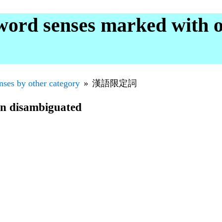
word senses marked with o
nses by other category
漢語限定詞
en disambiguated