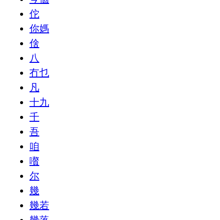
佗
你媽
倽
八
冇乜
凡
十九
千
吾
咱
嚽
尔
幾
幾若