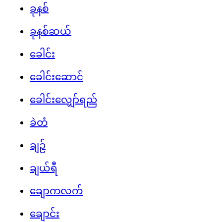
ခုနစ်
ခုနစ်ဆယ်
ခေါင်း
ခေါင်းဆောင်
ခေါင်းလျှော်ရည်
ခဲတံ
ချဉ်
ချယ်ရီ
ချောကလက်
ချောင်း