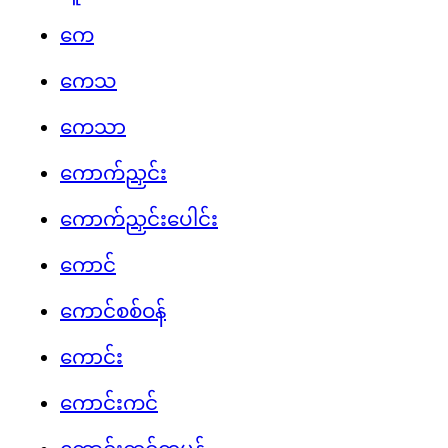
ကေ
ကေသ
ကေသာ
ကောက်ညှင်း
ကောက်ညှင်းပေါင်း
ကောင်
ကောင်စစ်ဝန်
ကောင်း
ကောင်းကင်