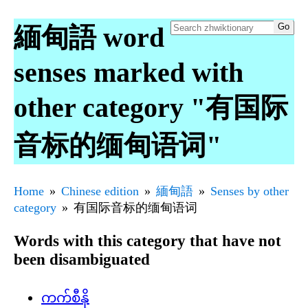
緬甸語 word
senses marked with
other category "有国际
音标的缅甸语词"
Home
Chinese edition
緬甸語
Senses by other
category
有国际音标的缅甸语词
Words with this category that have not
been disambiguated
ကက်စီနို