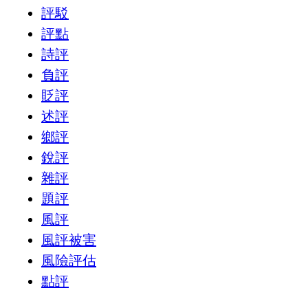
評駁
評點
詩評
負評
貶評
述評
鄉評
銳評
雜評
題評
風評
風評被害
風險評估
點評