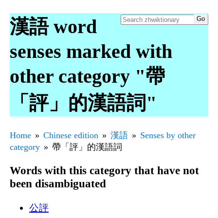
漢語 word
senses marked with
other category "帶
「評」的漢語詞"
Home
Chinese edition
漢語
Senses by other
category
帶「評」的漢語詞
Words with this category that have not
been disambiguated
公評