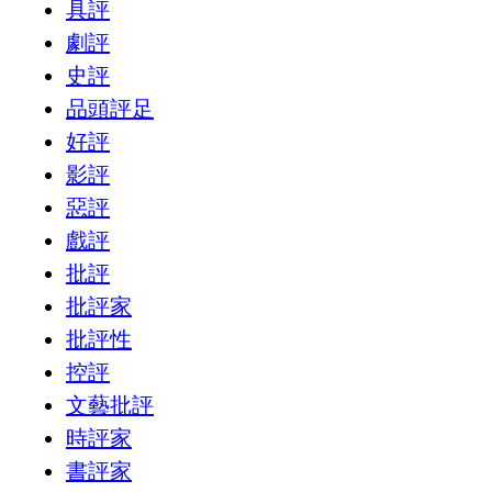
具評
劇評
史評
品頭評足
好評
影評
惡評
戲評
批評
批評家
批評性
控評
文藝批評
時評家
書評家