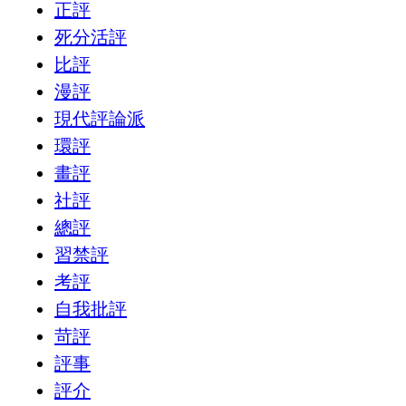
正評
死分活評
比評
漫評
現代評論派
環評
畫評
社評
總評
習禁評
考評
自我批評
苛評
評事
評介