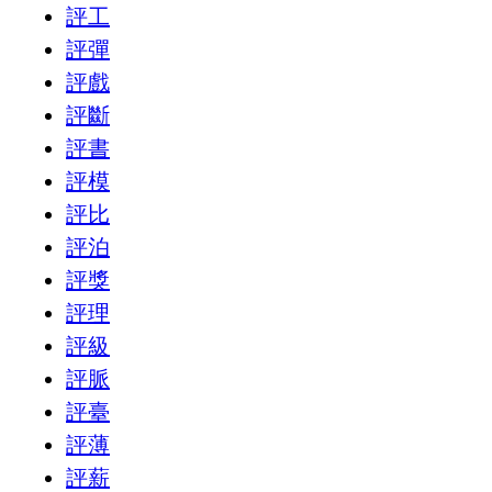
評工
評彈
評戲
評斷
評書
評模
評比
評泊
評獎
評理
評級
評脈
評臺
評薄
評薪