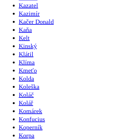
Kazatel
Kazimír
Kačer Donald
Kaňa
Kelt
Kinský
Klátil
Klíma
Kmeťo
Kolda
Koleška
Koláč
Kolář
Komárek
Konfucius
Koperník
Korpa