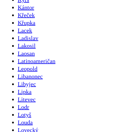
Kántor
Křeček
Křupka
Lacek
Ladislav
Lakosil
Laosan
Latinoameričan
Leopold
Libanonec
Libyjec
Lipka
Litevec
Lodr
Lotyš
Louda
Lovecký