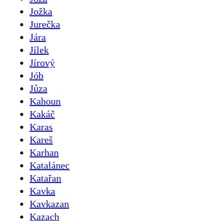
Jožka
Jurečka
Jára
Jílek
Jírový
Jób
Jůza
Kahoun
Kakáč
Karas
Kareš
Karhan
Katalánec
Katařan
Kavka
Kavkazan
Kazach