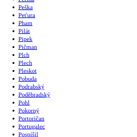
Peška
Peťura
Pham
Pilát
Pipek
Pičman
Plch
Plech
Pleskot
Pobuda
Podrabský
Poděbradský
Pohl
Pokorný
Portoričan
Portugalec
Pospíšil