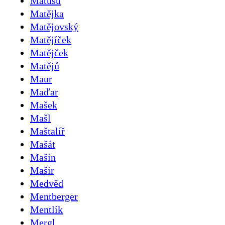
Matúšů
Matějka
Matějovský
Matějíček
Matějček
Matějů
Maur
Maďar
Mašek
Mašl
Maštalíř
Mašát
Mašín
Mašír
Medvěd
Mentberger
Mentlík
Mergl