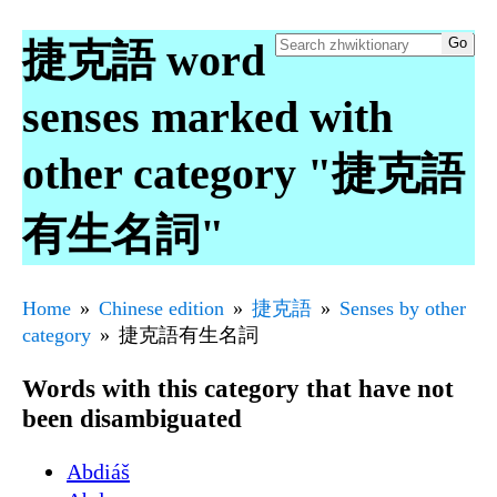
捷克語 word
senses marked with
other category "捷克語
有生名詞"
Home
Chinese edition
捷克語
Senses by other
category
捷克語有生名詞
Words with this category that have not
been disambiguated
Abdiáš