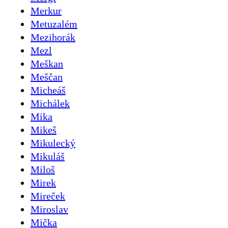
Merkur
Metuzalém
Mezihorák
Mezl
Meškan
Meščan
Micheáš
Michálek
Mika
Mikeš
Mikulecký
Mikuláš
Miloš
Mirek
Mireček
Miroslav
Mička