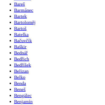
Bareš
Barmánec
Bartek
Bartoloměj
Bartoš
Batelka
Bačuvčík
Baškir
Bednář
Bedřich
Bedříšek
Belizan
Belko
Benda
Beneš
Bengálec
Benjamín