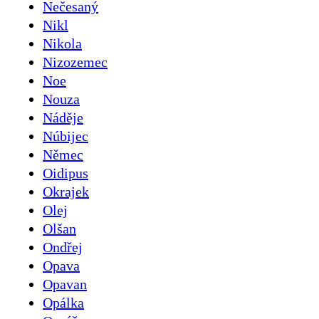
Nečesaný
Nikl
Nikola
Nizozemec
Noe
Nouza
Náděje
Núbijec
Němec
Oidipus
Okrajek
Olej
Olšan
Ondřej
Opava
Opavan
Opálka