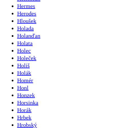
Hermes
Herodes
Hloušek
Holada
Holanďan
Holata
Holec
Holeček
Holiš
Holák
Homér
Honl
Honzek
Horsinka
Horák
Hrbek
Hrobský