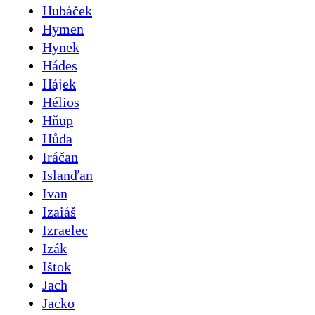
Hubáček
Hymen
Hynek
Hádes
Hájek
Hélios
Hňup
Hůda
Iráčan
Islanďan
Ivan
Izaiáš
Izraelec
Izák
Ištok
Jach
Jacko