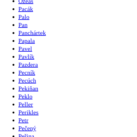
Ozeáš
Pacák
Palo
Pan
Panchártek
Papala
Pavel
Pavlík
Pazdera
Pecník
Pecúch
Pekiňan
Peklo
Peller
Perikles
Petr
Pečený
Peřina