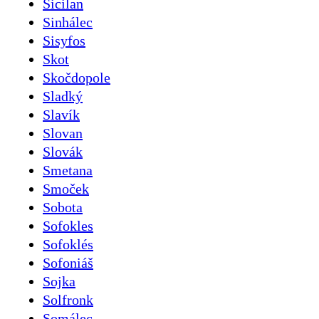
Sicilan
Sinhálec
Sisyfos
Skot
Skočdopole
Sladký
Slavík
Slovan
Slovák
Smetana
Smoček
Sobota
Sofokles
Sofoklés
Sofoniáš
Sojka
Solfronk
Somálec