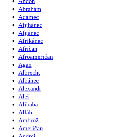
Abdon
Abrahám
Adamec
Afghánec
Afgánec
Afrikánec
Afričan
Afroameričan
Agan
Albrecht
Albánec
Alexandr
Aleš
Alibaba
Alláh
Ambrož
Američan
Andrej