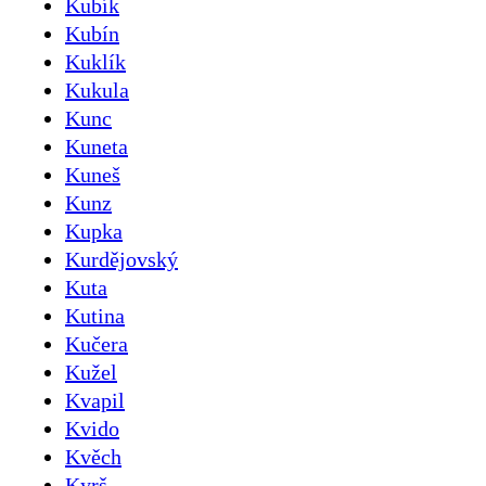
Kubík
Kubín
Kuklík
Kukula
Kunc
Kuneta
Kuneš
Kunz
Kupka
Kurdějovský
Kuta
Kutina
Kučera
Kužel
Kvapil
Kvido
Kvěch
Kyrš