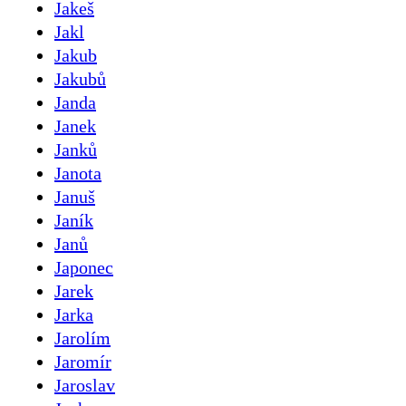
Jakeš
Jakl
Jakub
Jakubů
Janda
Janek
Janků
Janota
Januš
Janík
Janů
Japonec
Jarek
Jarka
Jarolím
Jaromír
Jaroslav