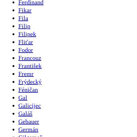
Ferdinand
Fikar
Fila
Filip
Filipek
Fliťar
Fodor
Francouz
František
Fremr
Frýdecký
Féničan
Gal
Galicijec
Galáš
Gebauer
Germán