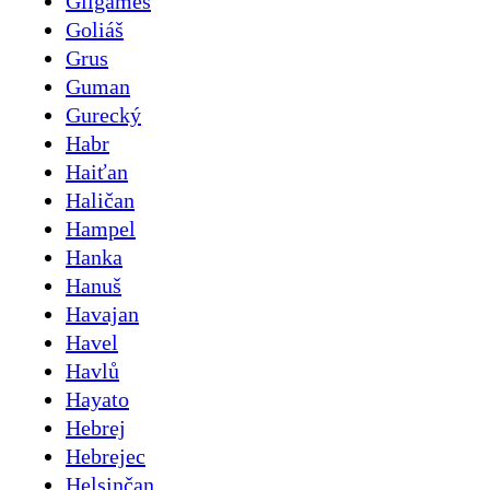
Gilgameš
Goliáš
Grus
Guman
Gurecký
Habr
Haiťan
Haličan
Hampel
Hanka
Hanuš
Havajan
Havel
Havlů
Hayato
Hebrej
Hebrejec
Helsinčan