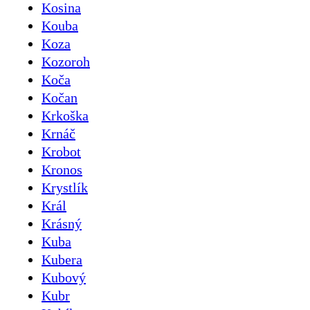
Kosina
Kouba
Koza
Kozoroh
Koča
Kočan
Krkoška
Krnáč
Krobot
Kronos
Krystlík
Král
Krásný
Kuba
Kubera
Kubový
Kubr