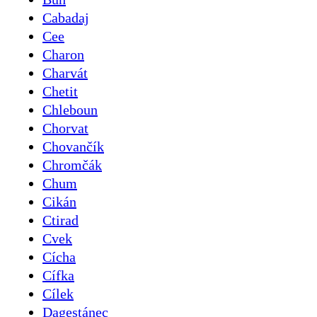
Cabadaj
Cee
Charon
Charvát
Chetit
Chleboun
Chorvat
Chovančík
Chromčák
Chum
Cikán
Ctirad
Cvek
Cícha
Cífka
Cílek
Dagestánec