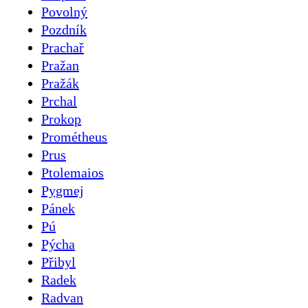
Povolný
Pozdník
Prachař
Pražan
Pražák
Prchal
Prokop
Prométheus
Prus
Ptolemaios
Pygmej
Pánek
Pú
Pýcha
Přibyl
Radek
Radvan