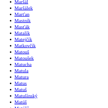
Maršál
Maršálek
Marťan
Mastník
Masťák
Matalík
Matejčík
Matkovčík
Matouš
Matoušek
Matucha
Matula
Matura
Matus
Matuš
Matušínský
Matúš