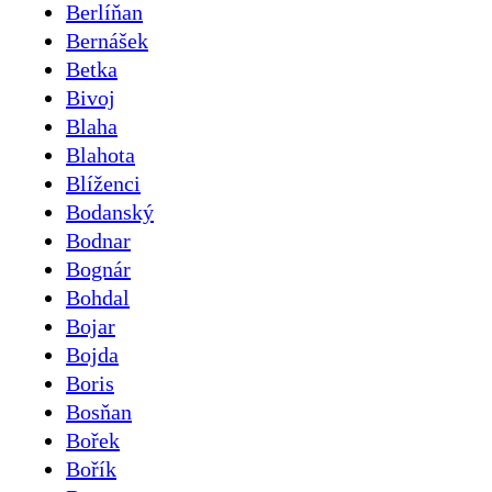
Berlíňan
Bernášek
Betka
Bivoj
Blaha
Blahota
Blíženci
Bodanský
Bodnar
Bognár
Bohdal
Bojar
Bojda
Boris
Bosňan
Bořek
Bořík