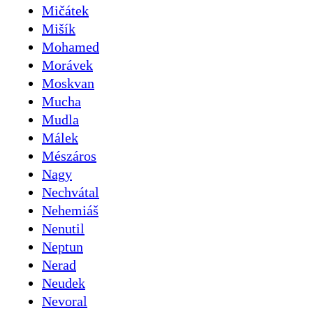
Mičátek
Mišík
Mohamed
Morávek
Moskvan
Mucha
Mudla
Málek
Mészáros
Nagy
Nechvátal
Nehemiáš
Nenutil
Neptun
Nerad
Neudek
Nevoral