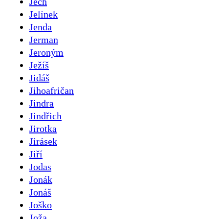
Jech
Jelínek
Jenda
Jerman
Jeroným
Ježíš
Jidáš
Jihoafričan
Jindra
Jindřich
Jirotka
Jirásek
Jiří
Jodas
Jonák
Jonáš
Joško
Joža