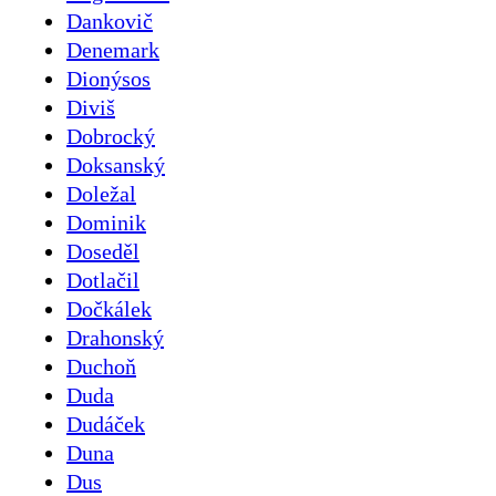
Dankovič
Denemark
Dionýsos
Diviš
Dobrocký
Doksanský
Doležal
Dominik
Doseděl
Dotlačil
Dočkálek
Drahonský
Duchoň
Duda
Dudáček
Duna
Dus