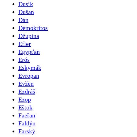
Dusík
Dušan
Dán
Démokritos
Džupina
Efler
Egypťan
Erós
Eskymák
Evropan
Evžen
Ezdráš
Ezop
Eštok
Faeřan
Faldýn
Farský