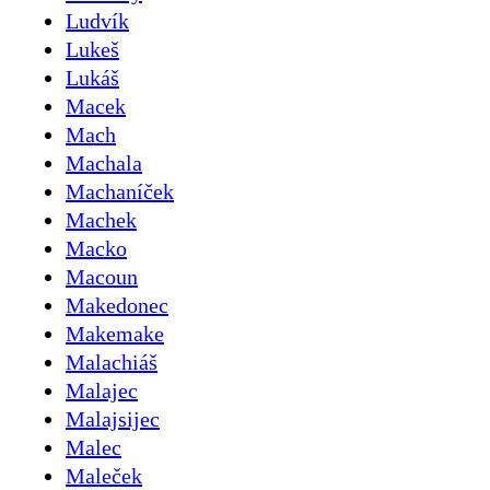
Ludvík
Lukeš
Lukáš
Macek
Mach
Machala
Machaníček
Machek
Macko
Macoun
Makedonec
Makemake
Malachiáš
Malajec
Malajsijec
Malec
Maleček