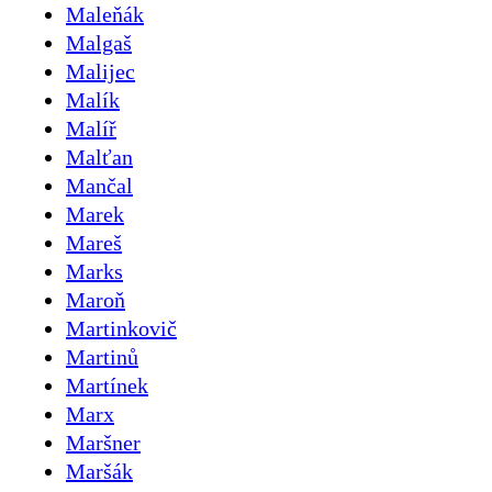
Maleňák
Malgaš
Malijec
Malík
Malíř
Malťan
Mančal
Marek
Mareš
Marks
Maroň
Martinkovič
Martinů
Martínek
Marx
Maršner
Maršák