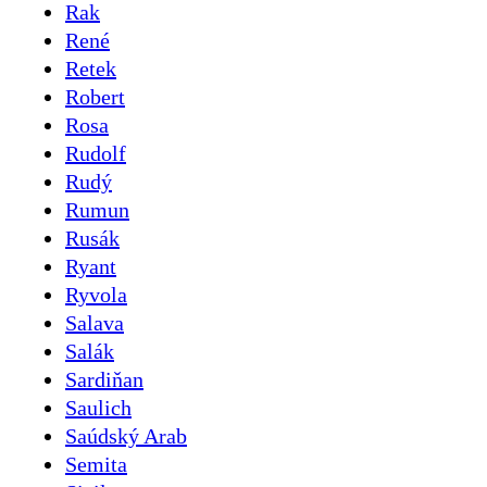
Rak
René
Retek
Robert
Rosa
Rudolf
Rudý
Rumun
Rusák
Ryant
Ryvola
Salava
Salák
Sardiňan
Saulich
Saúdský Arab
Semita