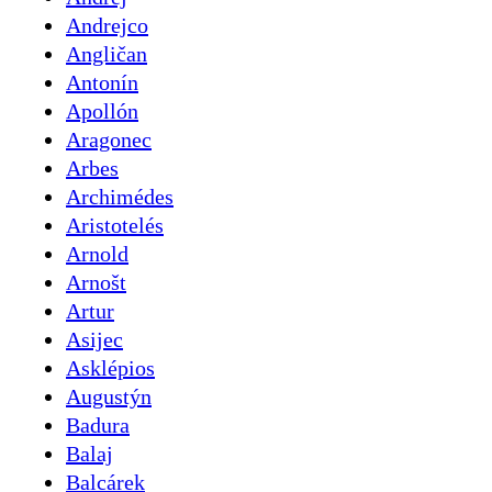
Andrejco
Angličan
Antonín
Apollón
Aragonec
Arbes
Archimédes
Aristotelés
Arnold
Arnošt
Artur
Asijec
Asklépios
Augustýn
Badura
Balaj
Balcárek