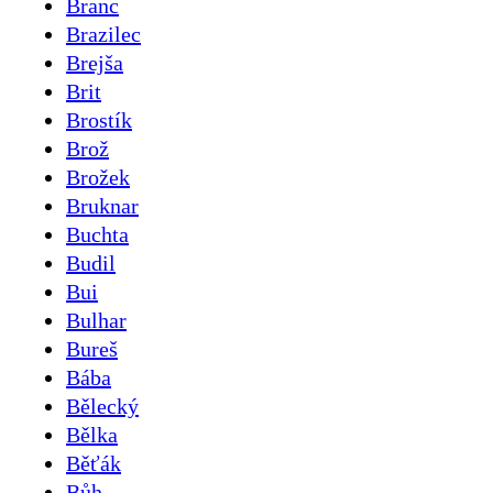
Branc
Brazilec
Brejša
Brit
Brostík
Brož
Brožek
Bruknar
Buchta
Budil
Bui
Bulhar
Bureš
Bába
Bělecký
Bělka
Běťák
Bůh