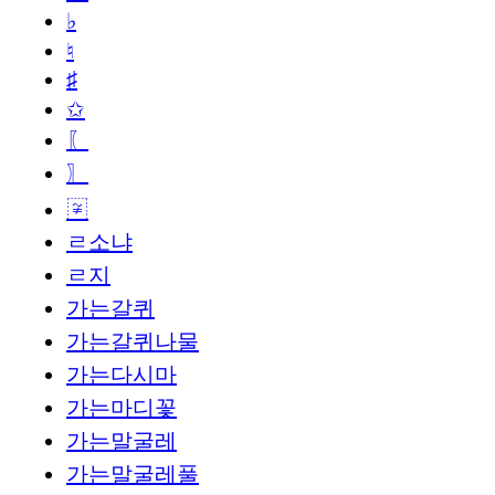
♭
♮
♯
✩
〖
〗
〾
ㄹ소냐
ㄹ지
가는갈퀴
가는갈퀴나물
가는다시마
가는마디꽃
가는말굴레
가는말굴레풀