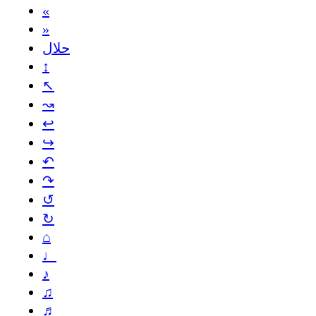
«
»
حلال
↕
↖
↝
↩
↪
↶
↷
↺
↻
⌂
♩
♪
♫
♬