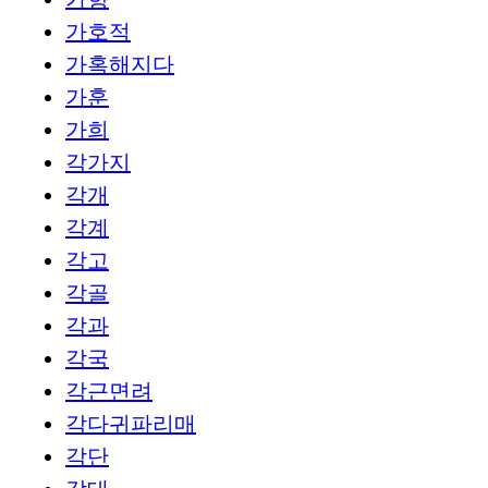
가호적
가혹해지다
가훈
가희
각가지
각개
각계
각고
각골
각과
각국
각근면려
각다귀파리매
각단