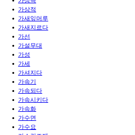
가상극
가상적
가새잎머루
가새지르다
가선
가설무대
가성
가세
가셔지다
가속기
가속되다
가속시키다
가속화
가수면
가수요