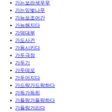
가는보라색우무
가는잎벚나무
가능보조어간
가능해지다
가덕대부
가도사건
가동시키다
가두극장
가두기
가두데모
가두어지다
가드락가드락하다
가득가득히
가들랑가들랑하다
가들랑거리다