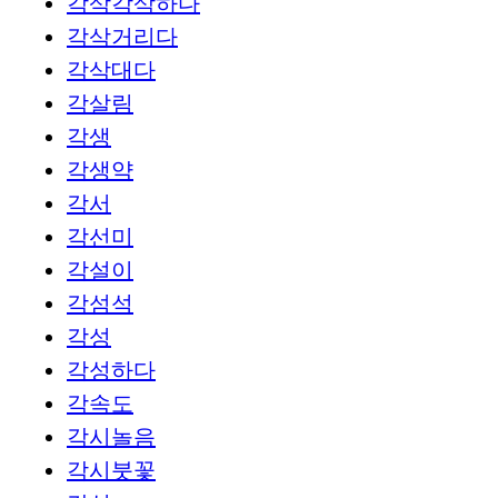
각삭각삭하다
각삭거리다
각삭대다
각살림
각생
각생약
각서
각선미
각설이
각섬석
각성
각성하다
각속도
각시놀음
각시붓꽃