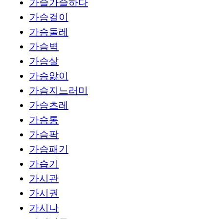
가슬가슬하다
가슴걸이
가슴둘레
가슴벽
가슴살
가슴앓이
가슴지느러미
가슴츠레
가슴통
가슴팍
가슴패기
가습기
가시관
가시권
가시나