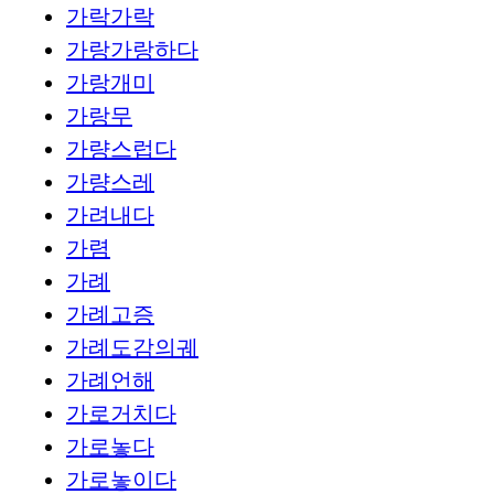
가락가락
가랑가랑하다
가랑개미
가랑무
가량스럽다
가량스레
가려내다
가렴
가례
가례고증
가례도감의궤
가례언해
가로거치다
가로놓다
가로놓이다