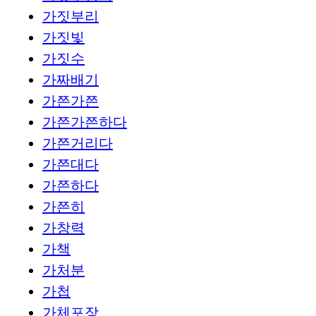
가짓부리
가짓빛
가짓수
가짜배기
가쯘가쯘
가쯘가쯘하다
가쯘거리다
가쯘대다
가쯘하다
가쯘히
가창력
가책
가처분
가첩
가체포장