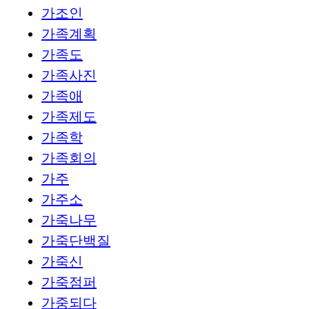
가조인
가족계획
가족도
가족사진
가족애
가족제도
가족학
가족회의
가주
가주소
가죽나무
가죽단백질
가죽신
가죽점퍼
가중되다