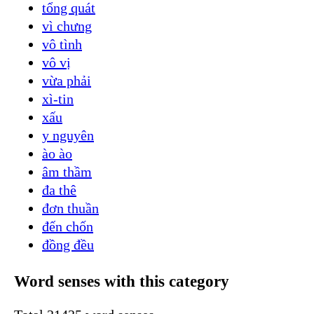
tổng quát
vì chưng
vô tình
vô vị
vừa phải
xì-tin
xấu
y nguyên
ào ào
âm thầm
đa thê
đơn thuần
đến chốn
đồng đều
Word senses with this category