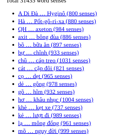
Total 31435 word senses
A Di Đà … Hyginô (800 senses)
Hà … Pốt-gô-ri-xa (880 senses)
QH … axeton (984 senses)
axit … bông đùa (886 senses)
bõ … bữa ăn (897 senses)
bự … chĩnh (933 senses)
chũ … cáp treo (1031 senses)
cát … cặp đôi (821 senses)
cọ … dẹt (965 senses)
dẻ … gông (978 senses)
gõ … hĩm (932 senses)
hơ … khâu nhục (1004 senses)
khè … kẹt xe (737 senses)
kẻ … lượt đi (989 senses)
lạ … mông đổng (961 senses)
mõ … nguỵ đời (999 senses)