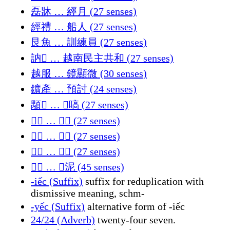
磊牀 … 經月 (27 senses)
經禮 … 船人 (27 senses)
艮魚 … 訓練員 (27 senses)
訥𧋆 … 越南民主共和 (27 senses)
越服 … 鏡顯微 (30 senses)
鑛產 … 預討 (24 senses)
顒𠶐 … 𠮿嗃 (27 senses)
𠰉𡂒 … 𡂳偈 (27 senses)
𡂳屍 … 𣵰洡 (27 senses)
𣷭橷 … 𦘧撝 (27 senses)
𦘧潙 … 𱴸泥 (45 senses)
-iếc (Suffix)
suffix for reduplication with
dismissive meaning, schm-
-yếc (Suffix)
alternative form of -iếc
24/24 (Adverb)
twenty-four seven.