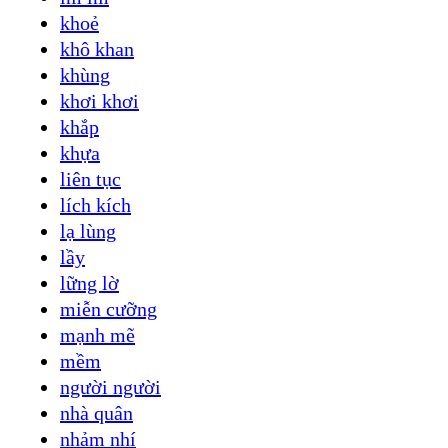
khoẻ
khô khan
khùng
khơi khơi
khắp
khựa
liên tục
lích kích
lạ lùng
lầy
lững lờ
miễn cưỡng
mạnh mẽ
mềm
người người
nhà quân
nhảm nhí