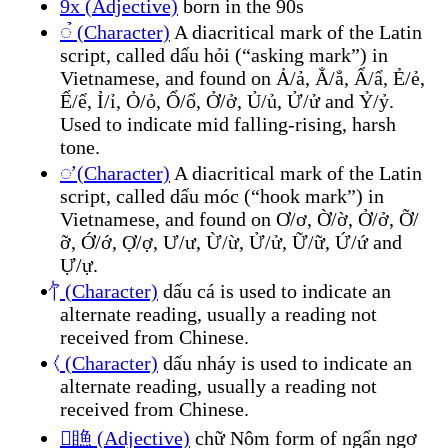
9x (Adjective)
born in the 90s
◌̉ (Character)
A diacritical mark of the Latin
script, called dấu hỏi (“asking mark”) in
Vietnamese, and found on Ả/ả, Ẳ/ẳ, Ẩ/ẩ, Ẻ/ẻ,
Ể/ể, Ỉ/ỉ, Ỏ/ỏ, Ổ/ổ, Ở/ở, Ủ/ủ, Ử/ử and Ỷ/ỷ.
Used to indicate mid falling-rising, harsh
tone.
◌̛ (Character)
A diacritical mark of the Latin
script, called dấu móc (“hook mark”) in
Vietnamese, and found on Ơ/ơ, Ờ/ờ, Ở/ở, Ỡ/
ỡ, Ớ/ớ, Ợ/ợ, Ư/ư, Ừ/ừ, Ử/ử, Ữ/ữ, Ứ/ứ and
Ự/ự.
𖿰 (Character)
dấu cá is used to indicate an
alternate reading, usually a reading not
received from Chinese.
𖿱 (Character)
dấu nháy is used to indicate an
alternate reading, usually a reading not
received from Chinese.
𲠆䁩 (Adjective)
chữ Nôm form of ngẩn ngơ