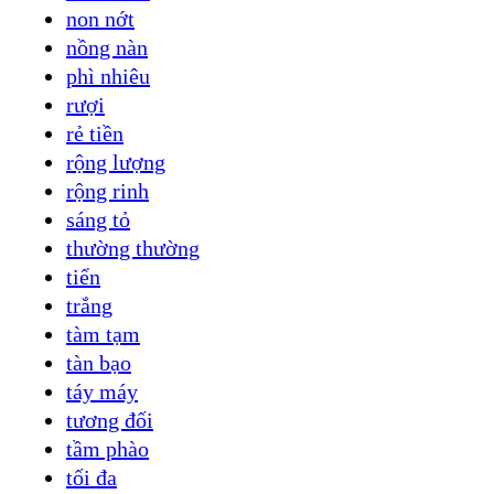
non nớt
nồng nàn
phì nhiêu
rượi
rẻ tiền
rộng lượng
rộng rinh
sáng tỏ
thường thường
tiển
trắng
tàm tạm
tàn bạo
táy máy
tương đối
tầm phào
tối đa