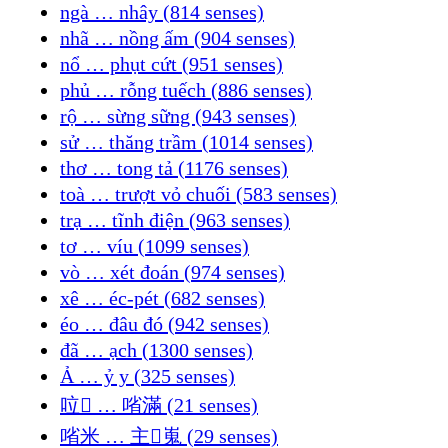
ngà … nhây (814 senses)
nhã … nồng ấm (904 senses)
nổ … phụt cứt (951 senses)
phủ … rỗng tuếch (886 senses)
rộ … sừng sững (943 senses)
sử … thăng trầm (1014 senses)
thơ … tong tả (1176 senses)
toà … trượt vỏ chuối (583 senses)
trạ … tĩnh điện (963 senses)
tơ … víu (1099 senses)
vò … xét đoán (974 senses)
xê … éc-pét (682 senses)
éo … đâu đó (942 senses)
đã … ạch (1300 senses)
Ả … ỷ y (325 senses)
㕸𠳚 … 㗂滿 (21 senses)
㗂米 … 主𠀧嵬 (29 senses)