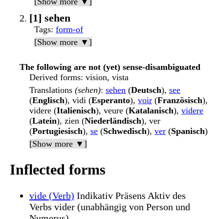
[Show more ▼]
[1] sehen
Tags
:
form-of
[Show more ▼]
The following are not (yet) sense-disambiguated
Derived forms
: vision, vista
Translations
(sehen)
:
sehen
(
Deutsch
),
see
(
Englisch
), vidi (
Esperanto
),
voir
(
Französisch
),
videre (
Italienisch
), veure (
Katalanisch
),
videre
(
Latein
), zien (
Niederländisch
), ver
(
Portugiesisch
),
se
(
Schwedisch
),
ver
(
Spanisch
)
[Show more ▼]
Inflected forms
vide (Verb)
Indikativ Präsens Aktiv des
Verbs vider (unabhängig von Person und
Numerus)