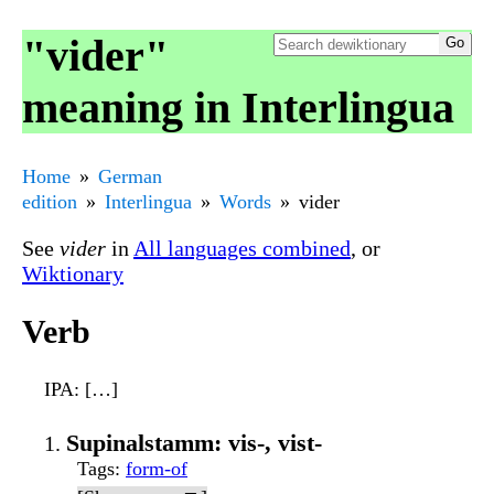
"vider"
meaning in Interlingua
Home
German
edition
Interlingua
Words
vider
See
vider
in
All languages combined
, or
Wiktionary
Verb
IPA
: […]
Supinalstamm: vis-, vist-
Tags
:
form-of