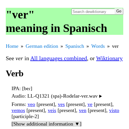
"ver"
meaning in Spanisch
Home
German edition
Spanisch
Words
ver
See
ver
in
All languages combined
, or
Wiktionary
Verb
IPA
: [beɾ]
Audio
: LL-Q1321 (spa)-Rodelar-ver.wav
▶️
Forms
:
veo
[present],
ves
[present],
ve
[present],
vemos
[present],
veis
[present],
ven
[present],
visto
[participle-2]
[Show additional information ▼]