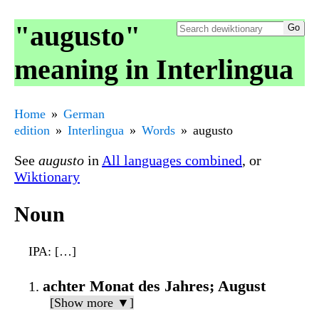
"augusto"
meaning in Interlingua
Home
German
edition
Interlingua
Words
augusto
See
augusto
in
All languages combined
, or
Wiktionary
Noun
IPA
: […]
achter Monat des Jahres; August
[Show more ▼]