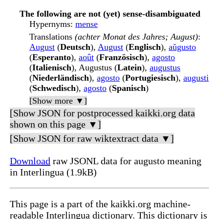
The following are not (yet) sense-disambiguated
Hypernyms
:
mense
Translations
(achter Monat des Jahres; August)
:
August
(
Deutsch
),
August
(
Englisch
),
aŭgusto
(
Esperanto
),
août
(
Französisch
),
agosto
(
Italienisch
), Augustus (
Latein
),
augustus
(
Niederländisch
),
agosto
(
Portugiesisch
),
augusti
(
Schwedisch
),
agosto
(
Spanisch
)
[Show more ▼]
[Show JSON for postprocessed kaikki.org data
shown on this page ▼]
[Show JSON for raw wiktextract data ▼]
Download
raw JSONL data for augusto meaning
in Interlingua (1.9kB)
This page is a part of the kaikki.org machine-
readable Interlingua dictionary. This dictionary is