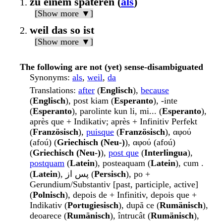
zu einem späteren (
als
)
[Show more ▼]
weil das so ist
[Show more ▼]
The following are not (yet) sense-disambiguated
Synonyms
:
als
,
weil
,
da
Translations
:
after
(
Englisch
),
because
(
Englisch
), post kiam (
Esperanto
), -inte
(
Esperanto
), parolinte kun li, mi... (
Esperanto
),
après que + Indikativ; après + Infinitiv Perfekt
(
Französisch
),
puisque
(
Französisch
), αφού
(afoú) (
Griechisch (Neu-)
), αφού (afoú)
(
Griechisch (Neu-)
),
post que
(
Interlingua
),
postquam
(
Latein
), posteaquam (
Latein
), cum .
(
Latein
), پس از (
Persisch
), po +
Gerundium/Substantiv [past, participle, active]
(
Polnisch
), depois de + Infinitiv, depois que +
Indikativ (
Portugiesisch
), după ce (
Rumänisch
),
deoarece (
Rumänisch
), întrucât (
Rumänisch
),