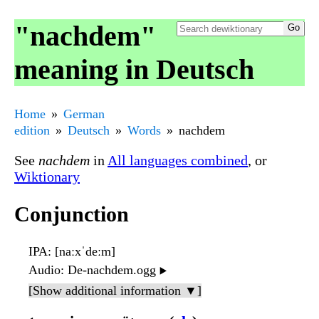
"nachdem"
meaning in Deutsch
Home
German
edition
Deutsch
Words
nachdem
See
nachdem
in
All languages combined
, or
Wiktionary
Conjunction
IPA
: [naːxˈdeːm]
Audio
: De-nachdem.ogg
▶️
[Show additional information ▼]