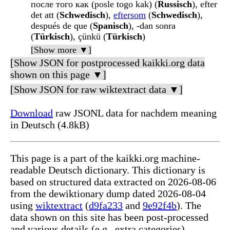
после того как (posle togo kak) (
Russisch
), efter
det att (
Schwedisch
),
eftersom
(
Schwedisch
),
después de que (
Spanisch
), -dan sonra
(
Türkisch
), çünkü (
Türkisch
)
[Show more ▼]
[Show JSON for postprocessed kaikki.org data
shown on this page ▼]
[Show JSON for raw wiktextract data ▼]
Download
raw JSONL data for nachdem meaning
in Deutsch (4.8kB)
This page is a part of the kaikki.org machine-
readable Deutsch dictionary. This dictionary is
based on structured data extracted on 2026-08-06
from the dewiktionary dump dated 2026-08-04
using
wiktextract
(
d9fa233
and
9e92f4b
). The
data shown on this site has been post-processed
and various details (e.g., extra categories)