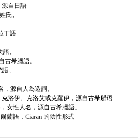
，源自日語
自姓氏。
拉丁語
法語。
源自古希臘語。
梵語。
人名，源自人為造詞。
洛、克洛伊、克洛艾或克蘿伊，源自古希腊语
亞娜，女性人名，源自古希臘語。
爾蘭語，Ciaran 的陰性形式