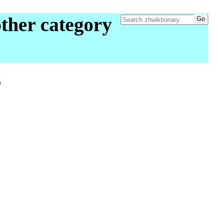
ther category
a