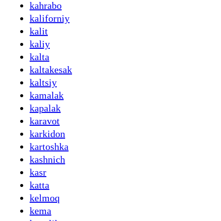
kahrabo
kaliforniy
kalit
kaliy
kalta
kaltakesak
kaltsiy
kamalak
kapalak
karavot
karkidon
kartoshka
kashnich
kasr
katta
kelmoq
kema