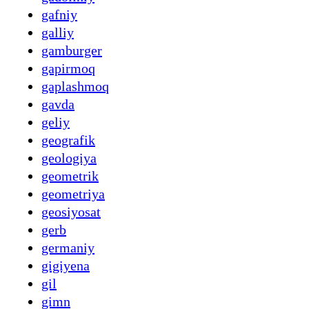
gafniy
galliy
gamburger
gapirmoq
gaplashmoq
gavda
geliy
geografik
geologiya
geometrik
geometriya
geosiyosat
gerb
germaniy
gigiyena
gil
gimn