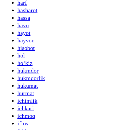
harf
hasharot
hassa
havo
hayot
hayvon
hisobot
hol
hoʻkiz
hukmdor
hukmdorlik
hukumat
hurmat
ichimlik
ichkari
ichmoq
iflos