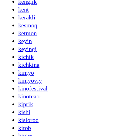
kenglik
kent
kerakli
kesmoq
ketmon
keyin
keyingi
kichik
kichkina
kimyo
kimyoviy
kinofestival
kinoteatr
kiprik
kishi
kislorod
kitob
kiyim