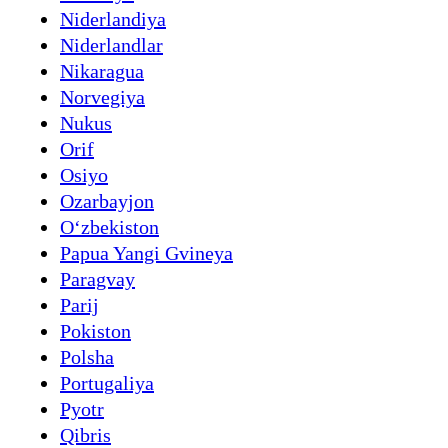
Niderlandiya
Niderlandlar
Nikaragua
Norvegiya
Nukus
Orif
Osiyo
Ozarbayjon
Oʻzbekiston
Papua Yangi Gvineya
Paragvay
Parij
Pokiston
Polsha
Portugaliya
Pyotr
Qibris