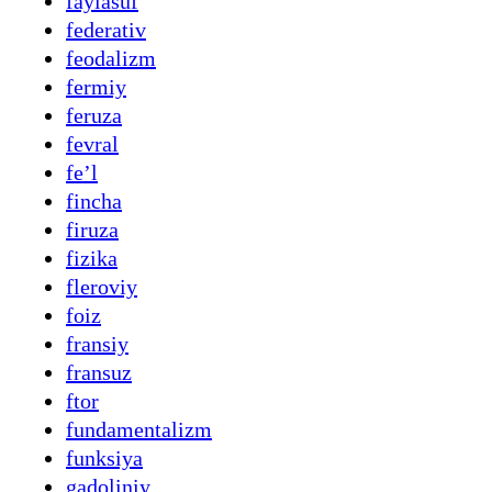
faylasuf
federativ
feodalizm
fermiy
feruza
fevral
feʼl
fincha
firuza
fizika
fleroviy
foiz
fransiy
fransuz
ftor
fundamentalizm
funksiya
gadoliniy