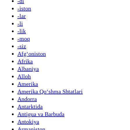
-di
-iston
-lar
-li
-lik
-moq
-siz
Afgʻoniston
Afrika
Albaniya
Alloh
Amerika
Amerika Qoʻshma Shtatlari
Andorra
Antarktida
Antigua va Barbuda
Antokiya
Armaniston