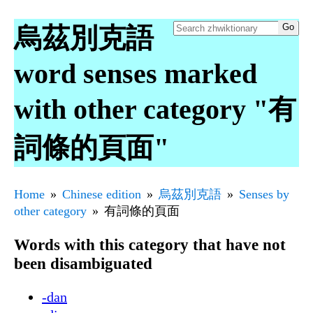
烏茲別克語
word senses marked
with other category "有
詞條的頁面"
Home
Chinese edition
烏茲別克語
Senses by
other category
有詞條的頁面
Words with this category that have not
been disambiguated
-dan