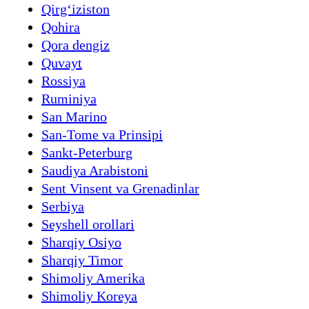
Qirgʻiziston
Qohira
Qora dengiz
Quvayt
Rossiya
Ruminiya
San Marino
San-Tome va Prinsipi
Sankt-Peterburg
Saudiya Arabistoni
Sent Vinsent va Grenadinlar
Serbiya
Seyshell orollari
Sharqiy Osiyo
Sharqiy Timor
Shimoliy Amerika
Shimoliy Koreya