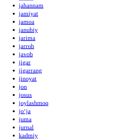
jahannam
jamiyat
jamoa
janubiy
jarima
jarroh
javob
jigar
jigarrang
jinoyat
jon
josus
joylashmoq
joʻja
juma
jurnal
kadmiy