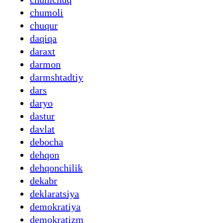
chumoli
chuqur
daqiqa
daraxt
darmon
darmshtadtiy
dars
daryo
dastur
davlat
debocha
dehqon
dehqonchilik
dekabr
deklaratsiya
demokratiya
demokratizm