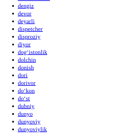
dengiz
devor
deyarli
dispetcher
disproziy
diyor
dogʻistonlik
dolchin
donish
dori
dorivor
doʻkon
doʻst
dubniy
dunyo
dunyoviy
dunyoviylik