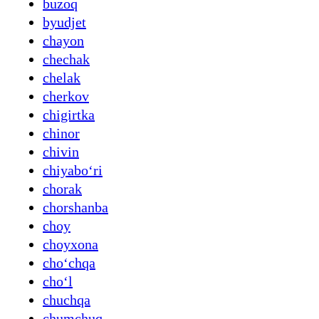
buzoq
byudjet
chayon
chechak
chelak
cherkov
chigirtka
chinor
chivin
chiyaboʻri
chorak
chorshanba
choy
choyxona
choʻchqa
choʻl
chuchqa
chumchuq