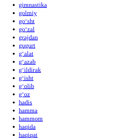
gimnastika
golmiy
goʻsht
goʻzal
grajdan
gugurt
gʻalat
gʻazab
gʻildirak
gʻisht
gʻolib
gʻoz
hadis
hamma
hammom
haqida
haqiqat