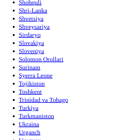
Shohquli
Shri-Lanka
Shvetsiya
Shveysariya
Sirdaryo
Slovakiya
Sloveniya
Solomon Orollari
Surinam
Syerra Leone
Tojikiston
Toshkent
Trinidad va Tobago
Turkiya
Turkmaniston
Ukraina
Urganch