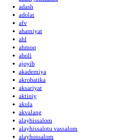
adash
adolat
afv
ahamiyat
ahl
ahmoq
aholi
ajoyib
akademiya
akrobatika
aksariyat
aktiniy
akula
akvalang
alayhissalom
alayhissalotu vassalom
alayhossalom