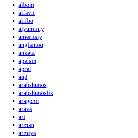
albom
alfavit
alifbo
alyuminiy
ameritsiy
anglamoq
anketa
apelsin
aprel
aqd
arabshunos
arabshunoslik
aragonit
arava
ari
arman
armiya