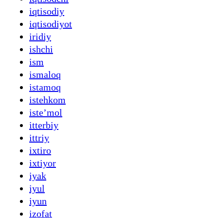
iqtisodiy
iqtisodiyot
iridiy
ishchi
ism
ismaloq
istamoq
istehkom
isteʼmol
itterbiy
ittriy
ixtiro
ixtiyor
iyak
iyul
iyun
izofat