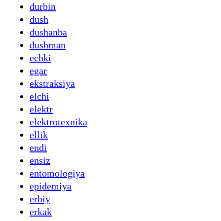
durbin
dush
dushanba
dushman
echki
egar
ekstraksiya
elchi
elektr
elektrotexnika
ellik
endi
ensiz
entomologiya
epidemiya
erbiy
erkak