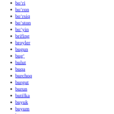
boʻri
boʻron
boʻrsiq
boʻston
boʻyin
brifing
broyler
bugun
bugʻ
bulut
buqa
burchoq
burgut
burun
butilka
buyuk
buyum