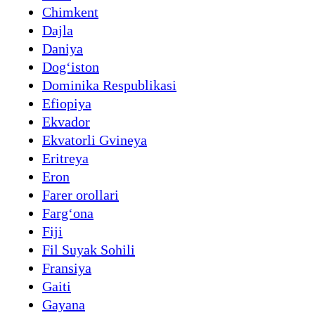
Chimkent
Dajla
Daniya
Dogʻiston
Dominika Respublikasi
Efiopiya
Ekvador
Ekvatorli Gvineya
Eritreya
Eron
Farer orollari
Fargʻona
Fiji
Fil Suyak Sohili
Fransiya
Gaiti
Gayana