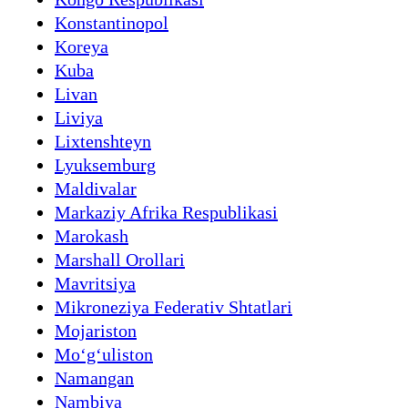
Konstantinopol
Koreya
Kuba
Livan
Liviya
Lixtenshteyn
Lyuksemburg
Maldivalar
Markaziy Afrika Respublikasi
Marokash
Marshall Orollari
Mavritsiya
Mikroneziya Federativ Shtatlari
Mojariston
Moʻgʻuliston
Namangan
Nambiya