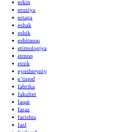
erkin
eroziya
ertaga
eshak
eshik
eshitmoq
etimologiya
etmoq
etnik
eynshteyniy
eʼtiqod
fabrika
fakultet
faqat
faraz
farishta
fasl