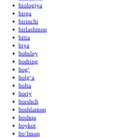
biologiya
birga
birinchi
birlashmoq
bitta
biya
bobsley
bodring
bogʻ
bolgʻa
bolta
boriy
borshch
boshlamoq
boshqa
boykot
boʻlmoq