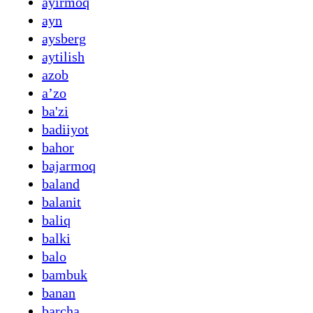
ayirmoq
ayn
aysberg
aytilish
azob
aʼzo
ba'zi
badiiyot
bahor
bajarmoq
baland
balanit
baliq
balki
balo
bambuk
banan
barcha