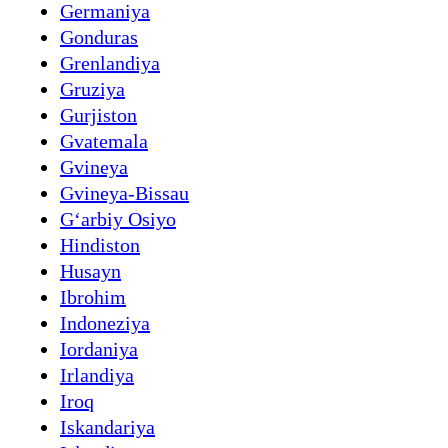
Germaniya
Gonduras
Grenlandiya
Gruziya
Gurjiston
Gvatemala
Gvineya
Gvineya-Bissau
Gʻarbiy Osiyo
Hindiston
Husayn
Ibrohim
Indoneziya
Iordaniya
Irlandiya
Iroq
Iskandariya