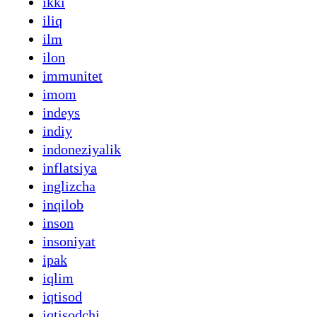
ikki
iliq
ilm
ilon
immunitet
imom
indeys
indiy
indoneziyalik
inflatsiya
inglizcha
inqilob
inson
insoniyat
ipak
iqlim
iqtisod
iqtisodchi