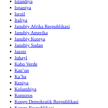
Islandiya
Ispaniya
Isroil
Italiya
Janubiy Afrika Respublikasi
Janubiy Amerika
Janubiy Koreya
Janubiy Sudan
Jazoir
Jubayl
Kabo Verde
Kanʼon
Kaʼba
Keniya
Kolumbiya
Komoros
Kongo Demokratik Respublikasi
Kongo Respublikasi