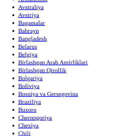
Avstraliya
Avstriya
Bagamalar
Bahrayn
Bangladesh
Belarus
Belgiya
Birlashgan Arab Amirliklari
Birlashgan Qirollik
Bolgariya
Boliviya
Bosniya va Gersegovina
Braziliya
Buxoro
Chernogoriya
Chexiya
Chili