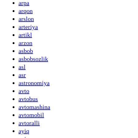
arpa
arqon
arslon
arteriya
artikl
arzon
asbob
asbobsozlik
asl
asr
astronomiya
avto
avtobus
avtomashina
avtomobil
avtoralli
ayiq