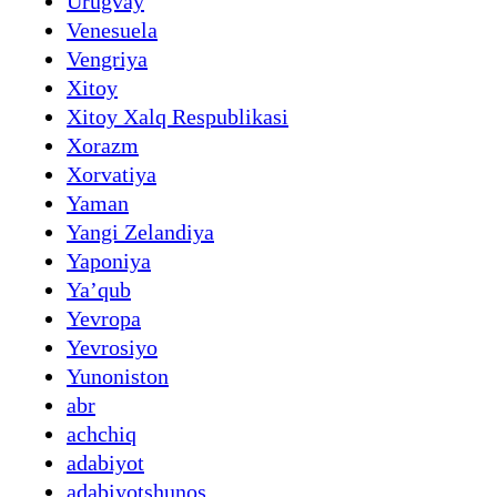
Urugvay
Venesuela
Vengriya
Xitoy
Xitoy Xalq Respublikasi
Xorazm
Xorvatiya
Yaman
Yangi Zelandiya
Yaponiya
Yaʼqub
Yevropa
Yevrosiyo
Yunoniston
abr
achchiq
adabiyot
adabiyotshunos