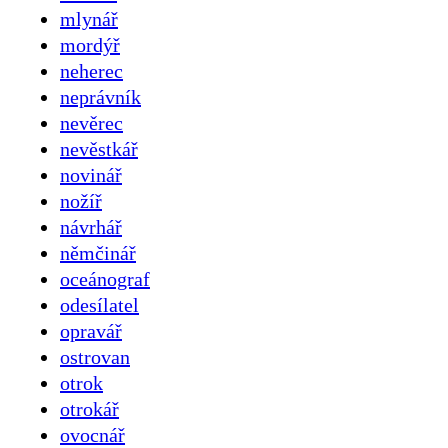
mlynář
mordýř
neherec
neprávník
nevěrec
nevěstkář
novinář
nožíř
návrhář
němčinář
oceánograf
odesílatel
opravář
ostrovan
otrok
otrokář
ovocnář