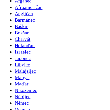
Afgánec
Afroameričan
Angličan
Barmánec
Baškir
Bosňan
Charvát
Holanďan
Izraelec
Japonec
Libyjec
Malajsijec
Malgaš
Maďar
Nizozemec
Núbijec
Němec
Opavan