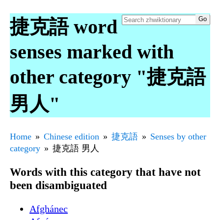
捷克語 word
senses marked with
other category "捷克語
男人"
Home
Chinese edition
捷克語
Senses by other
category
捷克語 男人
Words with this category that have not
been disambiguated
Afghánec