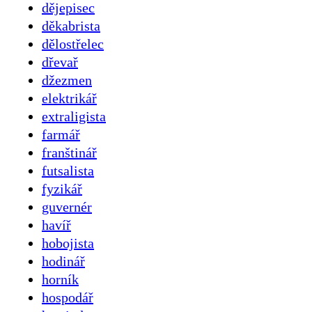
dějepisec
děkabrista
dělostřelec
dřevař
džezmen
elektrikář
extraligista
farmář
franštinář
futsalista
fyzikář
guvernér
havíř
hobojista
hodinář
horník
hospodář