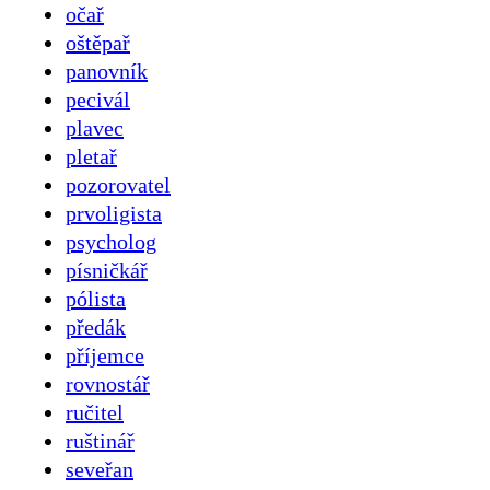
očař
oštěpař
panovník
pecivál
plavec
pletař
pozorovatel
prvoligista
psycholog
písničkář
pólista
předák
příjemce
rovnostář
ručitel
ruštinář
seveřan