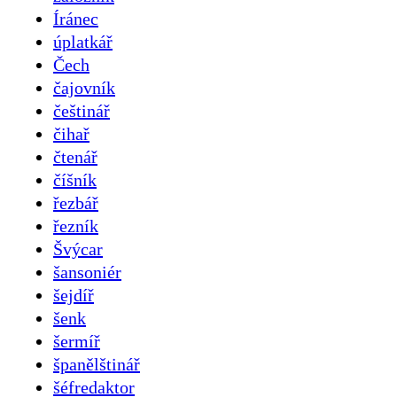
Íránec
úplatkář
Čech
čajovník
češtinář
čihař
čtenář
číšník
řezbář
řezník
Švýcar
šansoniér
šejdíř
šenk
šermíř
španělštinář
šéfredaktor