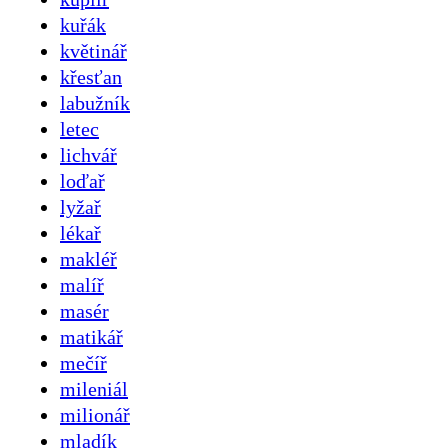
kuřák
květinář
křesťan
labužník
letec
lichvář
loďař
lyžař
lékař
makléř
malíř
masér
matikář
mečíř
mileniál
milionář
mladík