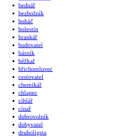
bednář
bezbožník
boháč
bolestín
brankář
budovatel
básník
běžkař
břichomluvec
cestovatel
chemikář
chlapec
cihlář
cínař
dobrovolník
dobyvatel
druholigsta