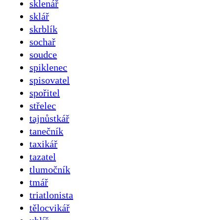
sklenář
sklář
skrblík
sochař
soudce
spiklenec
spisovatel
spořitel
střelec
tajnůstkář
tanečník
taxikář
tazatel
tlumočník
tmář
triatlonista
tělocvikář