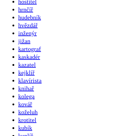
hostitel
hrnčíř
hudebník
hvězdář
inženýr
jižan
kartograf
kaskadér
kazatel
kejklíř
klavírista
knihař
kolega
kovář
koželuh
krotitel
kubík
kuplíř