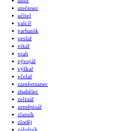
uhlíř
utečenec
učitel
valcíř
varhaník
veslař
vikář
vrah
vývojář
výškař
včelař
zaměstnanec
zbabělec
zelinář
zeměpisář
zlatník
zloděj
záložník