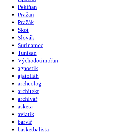
Pekiňan
Pražan
Pražák
Skot
Slovák
Surinamec
Tunisan
Východotimořan
agnostik
ajatolláh
archeolog
architekt
archivář
asketa
aviatik
barvíř
basketbalista