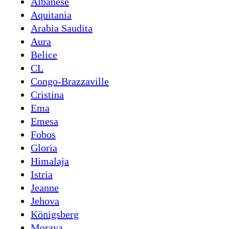
Albanese
Aquitania
Arabia Saudita
Aura
Belice
CL
Congo-Brazzaville
Cristina
Ema
Emesa
Fobos
Gloria
Himalaja
Istria
Jeanne
Jehova
Königsberg
Morava