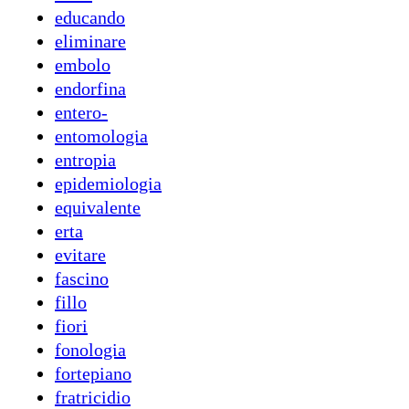
educando
eliminare
embolo
endorfina
entero-
entomologia
entropia
epidemiologia
equivalente
erta
evitare
fascino
fillo
fiori
fonologia
fortepiano
fratricidio