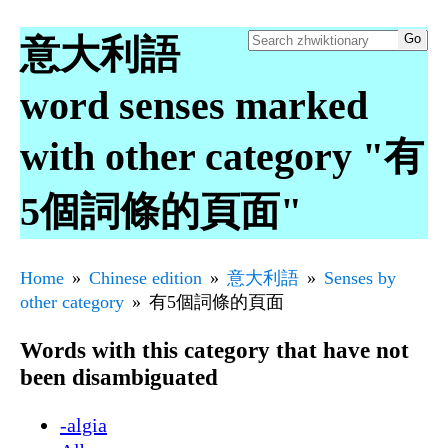
意大利語
word senses marked
with other category "有
5個詞條的頁面"
Home
Chinese edition
意大利語
Senses by
other category
有5個詞條的頁面
Words with this category that have not
been disambiguated
-algia