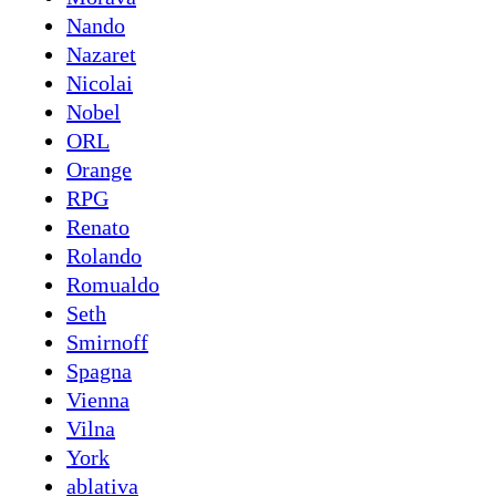
Nando
Nazaret
Nicolai
Nobel
ORL
Orange
RPG
Renato
Rolando
Romualdo
Seth
Smirnoff
Spagna
Vienna
Vilna
York
ablativa