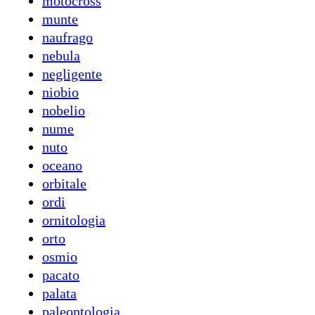
motocross
munte
naufrago
nebula
negligente
niobio
nobelio
nume
nuto
oceano
orbitale
ordi
ornitologia
orto
osmio
pacato
palata
paleontologia