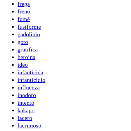
frega
freno
fumé
fusiforme
gadolinio
goto
gratifica
heroina
ideo
infanticida
infanticidio
influenza
inodoro
intento
kakapo
lacero
lacrimoso