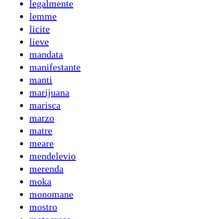
legalmente
lemme
licite
lieve
mandata
manifestante
manti
marijuana
marisca
marzo
matre
meare
mendelevio
merenda
moka
monomane
mostro