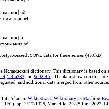
оимения það
тоимения þeir
оимения þú
стоимения þú
ostprocessed JSONL data for these senses (46.0kB)
ble Исландский dictionary. This dictionary is based on 
act
(
d9fa233
and
9e92f4b
). The data shown on this site
iguated, and additional data merged from other source
te Tatu Ylonen:
Wiktextract: Wiktionary as Machine-Rea
REC), pp. 1317-1325, Marseille, 20-25 June 2022. Linki