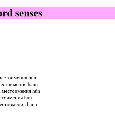
rd senses
местоимения hún
местоимения hann
 местоимения hún
стоимения hún
естоимения hann