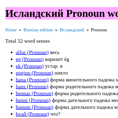
Исландский Pronoun wo
Home
Russian edition
Исландский
Pronoun
Total 52 word senses
allur (Pronoun)
весь
eg (Pronoun)
вариант ég
ek (Pronoun)
устар. я
enginn (Pronoun)
никто
hana (Pronoun)
форма винительного падежа 
hans (Pronoun)
форма родительного падежа 
hennar (Pronoun)
форма родительного падежа
henni (Pronoun)
форма дательного падежа ме
honum (Pronoun)
форма дательного падежа м
hvað (Pronoun)
что?