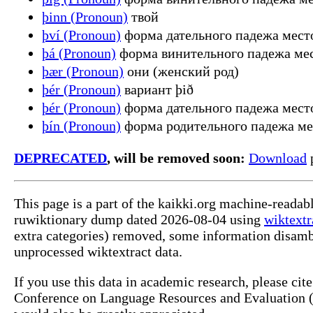
þinn (Pronoun)
твой
því (Pronoun)
форма дательного падежа мест
þá (Pronoun)
форма винительного падежа мес
þær (Pronoun)
они (женский род)
þér (Pronoun)
вариант þið
þér (Pronoun)
форма дательного падежа мест
þín (Pronoun)
форма родительного падежа ме
DEPRECATED
, will be removed soon:
Download
p
This page is a part of the kaikki.org machine-reada
ruwiktionary dump dated 2026-08-04 using
wiktextr
extra categories) removed, some information disamb
unprocessed wiktextract data.
If you use this data in academic research, please ci
Conference on Language Resources and Evaluation (L