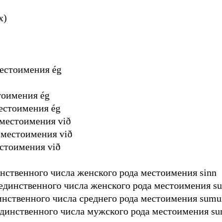
х)
естоимения ég
тоимения ég
естоимения ég
местоимения við
местоимения við
стоимения við
нственного числа женского рода местоимения sinn
единственного числа женского рода местоимения s
нственного числа среднего рода местоимения sumu
динственного числа мужского рода местоимения s