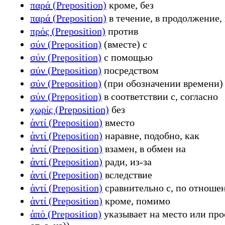
παρά (Preposition)
кроме, без
παρά (Preposition)
в течение, в продолжение,
πρός (Preposition)
против
σύν (Preposition)
(вместе) с
σύν (Preposition)
с помощью
σύν (Preposition)
посредством
σύν (Preposition)
(при обозначении времени) 
σύν (Preposition)
в соответствии с, согласно
χωρίς (Preposition)
без
ἀντί (Preposition)
вместо
ἀντί (Preposition)
наравне, подобно, как
ἀντί (Preposition)
взамен, в обмен на
ἀντί (Preposition)
ради, из-за
ἀντί (Preposition)
вследствие
ἀντί (Preposition)
сравнительно с, по отноше
ἀντί (Preposition)
кроме, помимо
ἀπό (Preposition)
указывает на место или прос