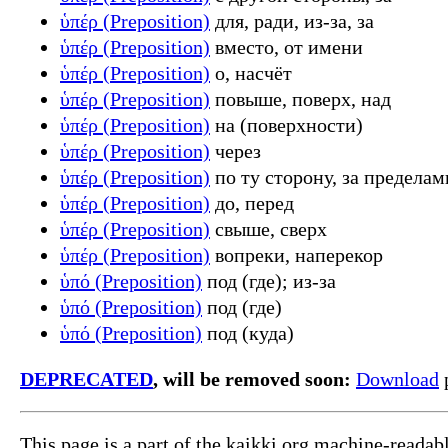
ὑπέρ (Preposition)
для, ради, из-за, за
ὑπέρ (Preposition)
вместо, от имени
ὑπέρ (Preposition)
о, насчёт
ὑπέρ (Preposition)
повыше, поверх, над
ὑπέρ (Preposition)
на (поверхности)
ὑπέρ (Preposition)
через
ὑπέρ (Preposition)
по ту сторону, за пределам
ὑπέρ (Preposition)
до, перед
ὑπέρ (Preposition)
свыше, сверх
ὑπέρ (Preposition)
вопреки, наперекор
ὑπό (Preposition)
под (где); из-за
ὑπό (Preposition)
под (где)
ὑπό (Preposition)
под (куда)
DEPRECATED
, will be removed soon:
Download
p
This page is a part of the kaikki.org machine-reada