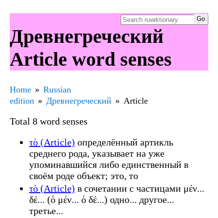
Древнегреческий
Article word senses
Home
Russian
edition
Древнегреческий
Article
Total 8 word senses
τὸ (Article)
определённый артикль
среднего рода, указывает на уже
упоминавшийся либо единственный в
своём роде объект; это, то
τὸ (Article)
в сочетании с частицами μέν...
δέ... (ὁ μέν... ὁ δέ...) одно... другое...
третье...