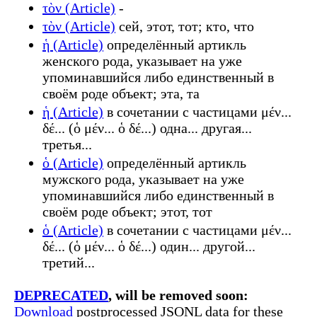
τὸν (Article)
-
τὸν (Article)
сей, этот, тот; кто, что
ἡ (Article)
определённый артикль
женского рода, указывает на уже
упоминавшийся либо единственный в
своём роде объект; эта, та
ἡ (Article)
в сочетании с частицами μέν...
δέ... (ὁ μέν... ὁ δέ...) одна... другая...
третья...
ὁ (Article)
определённый артикль
мужского рода, указывает на уже
упоминавшийся либо единственный в
своём роде объект; этот, тот
ὁ (Article)
в сочетании с частицами μέν...
δέ... (ὁ μέν... ὁ δέ...) один... другой...
третий...
DEPRECATED
, will be removed soon:
Download
postprocessed JSONL data for these