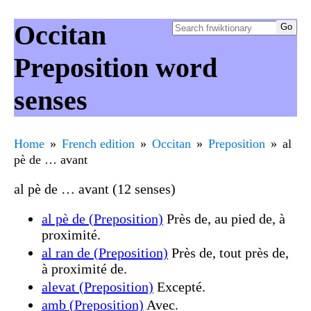
Occitan
Preposition word
senses
Home
French edition
Occitan
Preposition
al
pè de … avant
al pè de … avant (12 senses)
al pè de (Preposition)
Près de, au pied de, à
proximité.
al ran de (Preposition)
Près de, tout près de,
à proximité de.
alevat (Preposition)
Excepté.
amb (Preposition)
Avec.