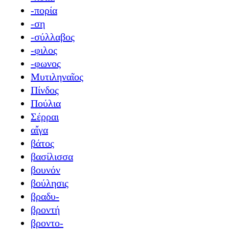
-πορία
-ση
-σύλλαβος
-φιλος
-φωνος
Μυτιληναῖος
Πίνδος
Πούλια
Σέρραι
αἴγα
βάτος
βασίλισσα
βουνόν
βούλησις
βραδυ-
βροντή
βροντο-