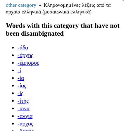
other category
Κληρονομημένες λέξεις από τα
αρχαία ελληνικά (μεσαιωνικά ελληνικά)
Words with this category that have not
been disambiguated
-άδα
-άρχης
-έμπορος
-ί
-ία
-ίας
-ίς
-ίτης
-αινα
-αλγία
-αρχος