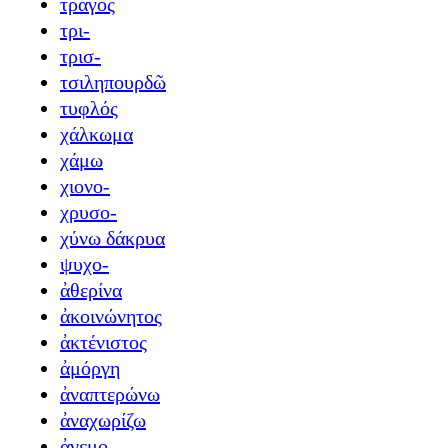
τράγος
τρι-
τρισ-
τσιληπουρδῶ
τυφλός
χάλκωμα
χάμω
χιονο-
χρυσο-
χύνω δάκρυα
ψυχο-
ἀθερίνα
ἀκοινώνητος
ἀκτένιστος
ἀμόργη
ἀναπτερώνω
ἀναχωρίζω
ἀνεμο-