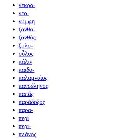
νεκρο-
νεο-
νύμφη
ξανθο-
ξανθός
ξυλο-
οὖλος
πάλιν
παιδο-
παλαμναῖος
πανσέληνος
παπᾶς
παράδοξος
παρα-
περί
περι-
πλάνος