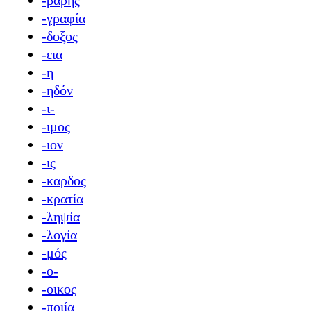
-βαρής
-γραφία
-δοξος
-εια
-η
-ηδόν
-ι-
-ιμος
-ιον
-ις
-καρδος
-κρατία
-ληψία
-λογία
-μός
-ο-
-οικος
-ποιία