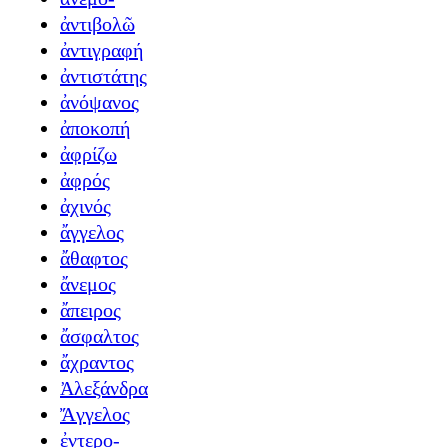
ἀντιβολῶ
ἀντιγραφή
ἀντιστάτης
ἀνόψανος
ἀποκοπή
ἀφρίζω
ἀφρός
ἀχινός
ἄγγελος
ἄθαφτος
ἄνεμος
ἄπειρος
ἄσφαλτος
ἄχραντος
Ἀλεξάνδρα
Ἄγγελος
ἐντερο-