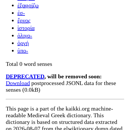
ἐξαφρίζω
ἐσ-
ἔρνος
ἱστορία
ὀλιγο-
ὀργή
ὑπο-
Total 0 word senses
DEPRECATED
, will be removed soon:
Download
postprocessed JSONL data for these
senses (0.0kB)
This page is a part of the kaikki.org machine-
readable Medieval Greek dictionary. This
dictionary is based on structured data extracted
on 2026-08-07 from the elwiktionary dump dated