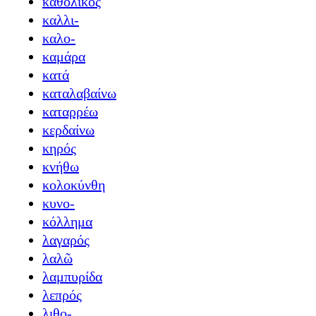
καθολικός
καλλι-
καλο-
καμάρα
κατά
καταλαβαίνω
καταρρέω
κερδαίνω
κηρός
κνήθω
κολοκύνθη
κυνο-
κόλλημα
λαγαρός
λαλῶ
λαμπυρίδα
λεπρός
λιθο-