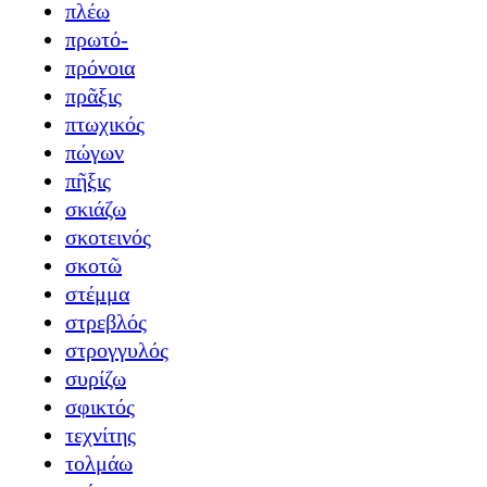
πλέω
πρωτό-
πρόνοια
πρᾶξις
πτωχικός
πώγων
πῆξις
σκιάζω
σκοτεινός
σκοτῶ
στέμμα
στρεβλός
στρογγυλός
συρίζω
σφικτός
τεχνίτης
τολμάω