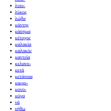
λιπο-
λύκος
λώβα
μάντης
μάσημα
μέτοχος
μαλακία
μαλακός
μαντεία
μελανο-
μετά
μετάνοια
μικρο-
μονο-
μύγα
νά
νήθω