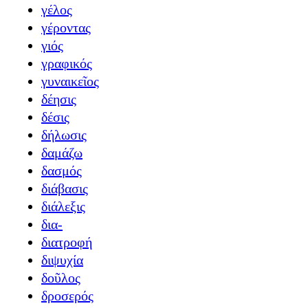
γέλος
γέροντας
γιός
γραφικός
γυναικεῖος
δέησις
δέσις
δήλωσις
δαμάζω
δασμός
διάβασις
διάλεξις
δια-
διατροφή
διψυχία
δοῦλος
δροσερός