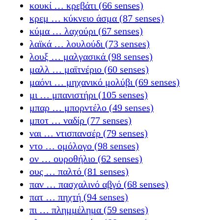
κουκί … κρεβάτι (66 senses)
κρεμ … κύκνειο άσμα (87 senses)
κύμα … λαχούρι (67 senses)
λαϊκά … λουλούδι (73 senses)
λουξ … μαλγασικά (98 senses)
μαλλ … μαϊτνέριο (60 senses)
μαόνι … μηχανικό μολύβι (69 senses)
μι … μπανιστήρι (105 senses)
μπαρ … μπορντέλο (49 senses)
μποτ … ναδίρ (77 senses)
ναι … ντισπανσέρ (79 senses)
ντο … ομόλογο (98 senses)
ον … ουροθήλιο (62 senses)
ους … παλτό (81 senses)
παν … πασχαλινό αβγό (68 senses)
πατ … πηχτή (94 senses)
πι … πλημμέλημα (59 senses)