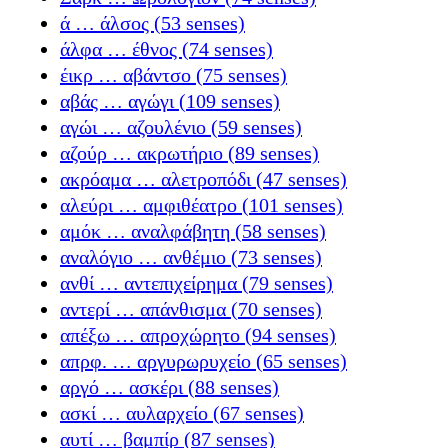
ά … άλσος (53 senses)
άλφα … έθνος (74 senses)
έικρ … αβάντσο (75 senses)
αβάς … αγώγι (109 senses)
αγώι … αζουλένιο (59 senses)
αζούρ … ακρωτήριο (89 senses)
ακρόαμα … αλετροπόδι (47 senses)
αλεύρι … αμφιθέατρο (101 senses)
αμόκ … αναλφάβητη (58 senses)
αναλόγιο … ανθέμιο (73 senses)
ανθί … αντεπιχείρημα (79 senses)
αντερί … απάνθισμα (70 senses)
απέξω … απροχώρητο (94 senses)
απρφ. … αργυρωρυχείο (65 senses)
αργό … ασκέρι (88 senses)
ασκί … αυλαρχείο (67 senses)
αυτί … βαμπίρ (87 senses)