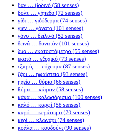
βαν … βοδινό (58 senses)
βολτ … γήπεδο (72 senses)
γίδι … γιδόδερμα (74 senses)
γιεν … γόνατο (101 senses)
γόνυ … δειλινό (52 senses)
δεινά … δυνατόν (101 senses)
δυο … εκατοστόμετρο (55 senses)
εκατό … εξοχικό (73 senses)
εξπρές … εύχευμα (87 senses)
ζάρι … ηφαίστειο (93 senses)
ηχείο … θόριο (66 senses)
θύμα … κάιμαν (58 senses)
κάκα … καλωσόρισμα (100 senses)
καλό … καρφί (58 senses)
καρό … κεράτωμα (70 senses)
κερί … κλωνάρι (74 senses)
κοάλα … κουδούνι (90 senses)