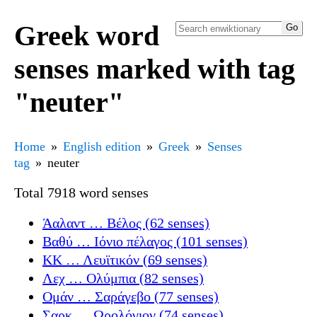
Greek word
senses marked with tag
"neuter"
Home
English edition
Greek
Senses
tag
neuter
Total 7918 word senses
Άαλαντ … Βέλος (62 senses)
Βαθύ … Ιόνιο πέλαγος (101 senses)
ΚΚ … Λευϊτικόν (69 senses)
Λεχ … Ολύμπια (82 senses)
Ομάν … Σαράγεβο (77 senses)
Σαρκ … Ωρολόγιον (74 senses)