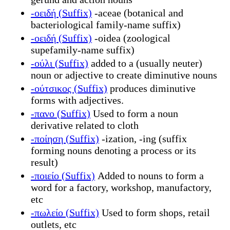
-οειδή (Suffix)
-aceae (botanical and
bacteriological family-name suffix)
-οειδή (Suffix)
-oidea (zoological
supefamily-name suffix)
-ούλι (Suffix)
added to a (usually neuter)
noun or adjective to create diminutive nouns
-ούτσικος (Suffix)
produces diminutive
forms with adjectives.
-πανο (Suffix)
Used to form a noun
derivative related to cloth
-ποίηση (Suffix)
-ization, -ing (suffix
forming nouns denoting a process or its
result)
-ποιείο (Suffix)
Added to nouns to form a
word for a factory, workshop, manufactory,
etc
-πωλείο (Suffix)
Used to form shops, retail
outlets, etc