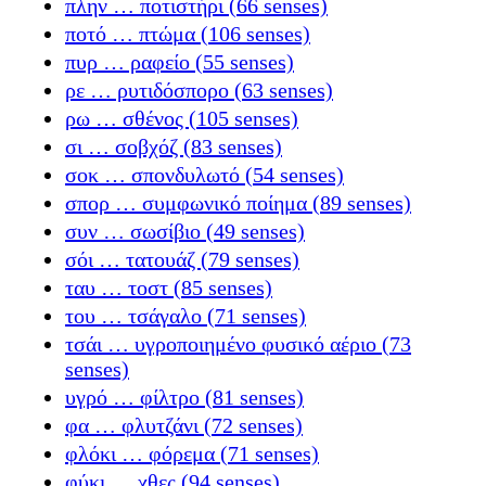
πλην … ποτιστήρι (66 senses)
ποτό … πτώμα (106 senses)
πυρ … ραφείο (55 senses)
ρε … ρυτιδόσπορο (63 senses)
ρω … σθένος (105 senses)
σι … σοβχόζ (83 senses)
σοκ … σπονδυλωτό (54 senses)
σπορ … συμφωνικό ποίημα (89 senses)
συν … σωσίβιο (49 senses)
σόι … τατουάζ (79 senses)
ταυ … τοστ (85 senses)
του … τσάγαλο (71 senses)
τσάι … υγροποιημένο φυσικό αέριο (73
senses)
υγρό … φίλτρο (81 senses)
φα … φλυτζάνι (72 senses)
φλόκι … φόρεμα (71 senses)
φύκι … χθες (94 senses)