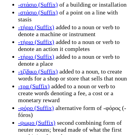
-στάσιο (Suffix)
of a building or installation
-στάσιο (Suffix)
of a point on a line with
stasis
-τήριο (Suffix)
added to a noun or verb to
denote a machine or instrument
-τήριο (Suffix)
added to a noun or verb to
denote an action it completes
-τήριο (Suffix)
added to a noun or verb to
denote a place
-τζίδικο (Suffix)
added to a noun, to create
words for a shop or store that sells that noun
-τρα (Suffix)
added to a noun or verb to
create words denoting a fee, a cost or a
monetary reward
-φόρο (Suffix)
alternative form of -φόρος (-
fóros)
-ψωμο (Suffix)
second combining form of
neuter nouns; bread made of what the first