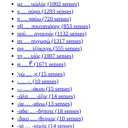
με … μώλος (1002 senses)
ν … ούφο (1293 senses)
π … παύω (720 senses)
πβ … πουτανιάρης (853 senses)
πού … σγουρός (1132 senses)
σε … συχωρώ (1317 senses)
σφ … τζόκινγκ (555 senses)
τη … υἱός (1007 senses)
φ … 𐆠 (1671 senses)
'γώ … ,η (15 senses)
- … -. (10 senses)
-.- … -άκου (15 senses)
-άλα … -έζος (14 senses)
-ία … -αίνω (13 senses)
-αδα … -δήποτε (18 senses)
-δικο … -θερμος (10 senses)
-ιά … -ισμός (14 senses)