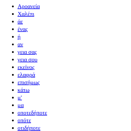
Αροανεία
Χαλέπι
άε
ένας
ή
αν
γεια σας
γεια σου
εκείνος
ελαφρά
επισήμως
κάτω
μ'
μα
οποτεδήποτε
οπότε
οτιδήποτε