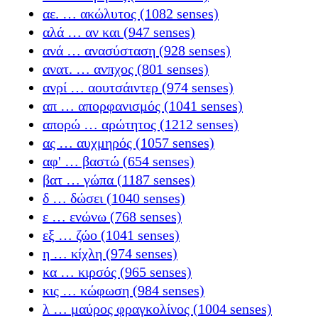
αε. … ακώλυτος (1082 senses)
αλά … αν και (947 senses)
ανά … ανασύσταση (928 senses)
ανατ. … ανπχος (801 senses)
ανρί … αουτσάιντερ (974 senses)
απ … απορφανισμός (1041 senses)
απορώ … αρώτητος (1212 senses)
ας … αυχμηρός (1057 senses)
αφ' … βαστώ (654 senses)
βατ … γώπα (1187 senses)
δ … δώσει (1040 senses)
ε … ενώνω (768 senses)
εξ … ζώο (1041 senses)
η … κίχλη (974 senses)
κα … κιρσός (965 senses)
κις … κώφωση (984 senses)
λ … μαύρος φραγκολίνος (1004 senses)