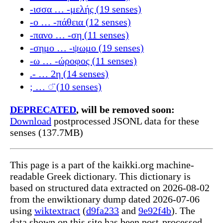
-ισσα … -μελής (19 senses)
-ο … -πάθεια (12 senses)
-πανο … -ση (11 senses)
-σημο … -ψωμο (19 senses)
-ω … -ώροφος (11 senses)
.- … 2η (14 senses)
; … ◌̈ (10 senses)
DEPRECATED
, will be removed soon:
Download
postprocessed JSONL data for these
senses (137.7MB)
This page is a part of the kaikki.org machine-
readable Greek dictionary. This dictionary is
based on structured data extracted on 2026-08-02
from the enwiktionary dump dated 2026-07-06
using
wiktextract
(
d9fa233
and
9e92f4b
). The
data shown on this site has been post-processed