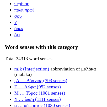
περίπου
πρωί πρωί
σου
τ'
όπως
ότι
Word senses with this category
Total 34313 word senses
mlk (Interjection)
abbreviation of μαλάκα
(maláka)
͵Α … Βόσνιος (793 senses)
Γ … Λώρα (952 senses)
Μ … Τύρος (1081 senses)
Υ … ίωση (1111 senses)
α … αδώρητος (1030 senses)