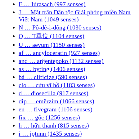
F … Iúrasach (997 senses)
J … Mặt trận Dân tộc Giải phóng miền Nam
Việt Nam (1049 senses)
N … Pô-dê-i-đông (1030 senses)
Q … T單位 (1104 senses)
U … aevum (1150 senses)
af … ancyloceratin (927 senses)
and … arĝentepoko (1132 senses)
as … byting (1406 senses)
bà … cliticize (590 senses)
clo … cửu vĩ hồ (1183 senses)
d … diosecilla (917 senses)
dip … emërzim (1066 senses)
en … fivegram (1106 senses)
fix … gốc (1256 senses)
h … hữu thanh (815 senses)
i … jǫtunn (1435 senses)