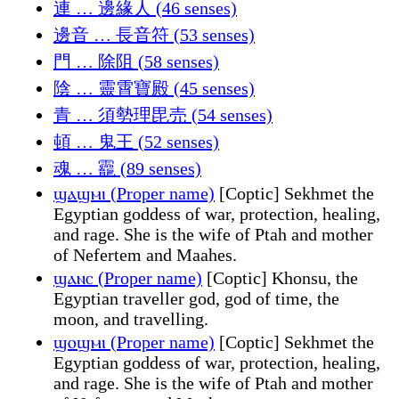
連 … 邊緣人 (46 senses)
邊音 … 長音符 (53 senses)
門 … 除阻 (58 senses)
陰 … 靈霄寶殿 (45 senses)
青 … 須勢理毘売 (54 senses)
頓 … 鬼王 (52 senses)
魂 … 龗 (89 senses)
ϣⲁϣⲙⲓ (Proper name)
[Coptic] Sekhmet the
Egyptian goddess of war, protection, healing,
and rage. She is the wife of Ptah and mother
of Nefertem and Maahes.
ϣⲁⲛⲥ (Proper name)
[Coptic] Khonsu, the
Egyptian traveller god, god of time, the
moon, and travelling.
ϣⲟϣⲙⲓ (Proper name)
[Coptic] Sekhmet the
Egyptian goddess of war, protection, healing,
and rage. She is the wife of Ptah and mother