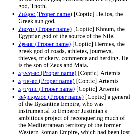
god, Thoth.
ϩⲏⲗⲓⲟⲥ (Proper name)
[Coptic] Helios, the
Greek sun god.
ϩⲛⲟⲩⲙ (Proper name)
[Coptic] Khnum, the
Egyptian god of the source of the Nile.
ϩⲣⲙⲏⲥ (Proper name)
[Coptic] Hermes, the
greek god of roads, athletes, journeys,
thieves, trickery, commerce and herding. He
is the son of Zeus and Maia.
ⲁⲣⲇⲩⲙⲓⲥ (Proper name)
[Coptic] Artemis
ⲁⲣⲧⲉⲙⲓⲥ (Proper name)
[Coptic] Artemis
ⲁⲣⲧⲩⲙⲓⲥ (Proper name)
[Coptic] Artemis
ⲃⲉⲗⲓⲥⲁⲣⲁⲓⲟⲥ (Proper name)
[Coptic] a general
of the Byzantine Empire, who was
instrumental to Emperor Justinian's
ambitious project of reconquering much of
the Mediterranean territory of the former
Western Roman Empire, which had been lost