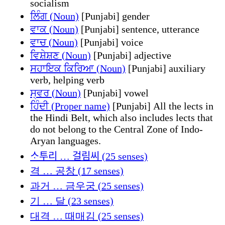
socialism
ਲਿੰਗ (Noun)
[Punjabi] gender
ਵਾਕ (Noun)
[Punjabi] sentence, utterance
ਵਾਚ (Noun)
[Punjabi] voice
ਵਿਸ਼ੇਸ਼ਣ (Noun)
[Punjabi] adjective
ਸਹਾਇਕ ਕਿਰਿਆ (Noun)
[Punjabi] auxiliary
verb, helping verb
ਸ੍ਵਰ (Noun)
[Punjabi] vowel
ਹਿੰਦੀ (Proper name)
[Punjabi] All the lects in
the Hindi Belt, which also includes lects that
do not belong to the Central Zone of Indo-
Aryan languages.
ᄉᆞ투리 … 걸림씨 (25 senses)
격 … 공창 (17 senses)
과거 … 금우궁 (25 senses)
기 … 달 (23 senses)
대격 … 때매김 (25 senses)