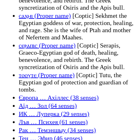
benevolence, and rebirth. The Greek
syncretization of Osiris and the Apis bull.
ⲥⲁⲭⲙⲓ (Proper name)
[Coptic] Sekhmet the
Egyptian goddess of war, protection, healing,
and rage. She is the wife of Ptah and mother
of Nefertem and Maahes.
ⲥⲉⲣⲁⲡⲓⲥ (Proper name)
[Coptic] Serapis,
Graeco-Egyptian god of death, healing,
benevolence, and rebirth. The Greek
syncretization of Osiris and the Apis bull.
ⲧⲟⲟⲩⲧⲉ (Proper name)
[Coptic] Tutu, the
Egyptian god of protection and guardian of
tombs.
Європа … Ахіллес (38 senses)
Аїд … Зол (64 senses)
ИК … Луперка (29 senses)
Лъв … Психея (61 senses)
Рак … Темэншыу (34 senses)
Тен … Эфир (46 senses)