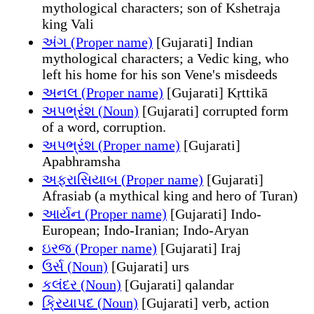
mythological characters; son of Kshetraja
king Vali
અંગ (Proper name)
[Gujarati] Indian
mythological characters; a Vedic king, who
left his home for his son Vene's misdeeds
અનલ (Proper name)
[Gujarati] Kṛttikā
અપભ્રંશ (Noun)
[Gujarati] corrupted form
of a word, corruption.
અપભ્રંશ (Proper name)
[Gujarati]
Apabhramsha
અફરાસિયાબ (Proper name)
[Gujarati]
Afrasiab (a mythical king and hero of Turan)
આર્યન (Proper name)
[Gujarati] Indo-
European; Indo-Iranian; Indo-Aryan
ઇરજ (Proper name)
[Gujarati] Iraj
ઉર્સ (Noun)
[Gujarati] urs
કલંદર (Noun)
[Gujarati] qalandar
ક્રિયાપદ (Noun)
[Gujarati] verb, action