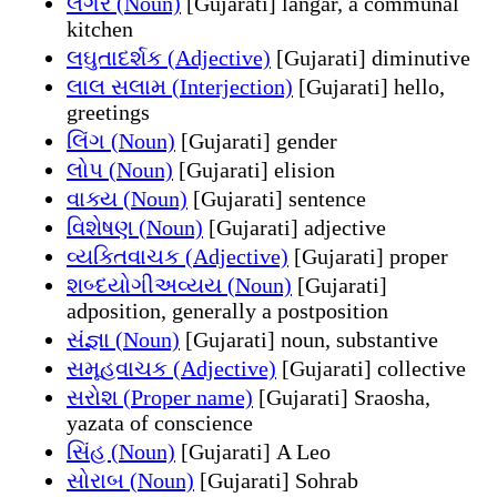
લંગર (Noun)
[Gujarati] langar, a communal
kitchen
લઘુતાદર્શક (Adjective)
[Gujarati] diminutive
લાલ સલામ (Interjection)
[Gujarati] hello,
greetings
લિંગ (Noun)
[Gujarati] gender
લોપ (Noun)
[Gujarati] elision
વાક્ય (Noun)
[Gujarati] sentence
વિશેષણ (Noun)
[Gujarati] adjective
વ્યક્તિવાચક (Adjective)
[Gujarati] proper
શબ્દયોગીઅવ્યય (Noun)
[Gujarati]
adposition, generally a postposition
સંજ્ઞા (Noun)
[Gujarati] noun, substantive
સમૂહવાચક (Adjective)
[Gujarati] collective
સરોશ (Proper name)
[Gujarati] Sraosha,
yazata of conscience
સિંહ (Noun)
[Gujarati] A Leo
સોરાબ (Noun)
[Gujarati] Sohrab