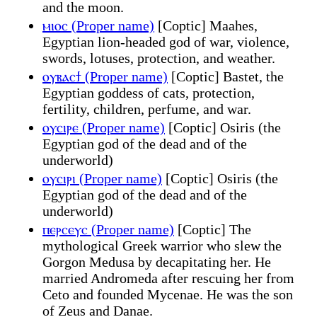
and the moon.
ⲙⲓⲟⲥ (Proper name)
[Coptic] Maahes,
Egyptian lion-headed god of war, violence,
swords, lotuses, protection, and weather.
ⲟⲩⲃⲁⲥϯ (Proper name)
[Coptic] Bastet, the
Egyptian goddess of cats, protection,
fertility, children, perfume, and war.
ⲟⲩⲥⲓⲣⲉ (Proper name)
[Coptic] Osiris (the
Egyptian god of the dead and of the
underworld)
ⲟⲩⲥⲓⲣⲓ (Proper name)
[Coptic] Osiris (the
Egyptian god of the dead and of the
underworld)
ⲡⲉⲣⲥⲉⲩⲥ (Proper name)
[Coptic] The
mythological Greek warrior who slew the
Gorgon Medusa by decapitating her. He
married Andromeda after rescuing her from
Ceto and founded Mycenae. He was the son
of Zeus and Danae.