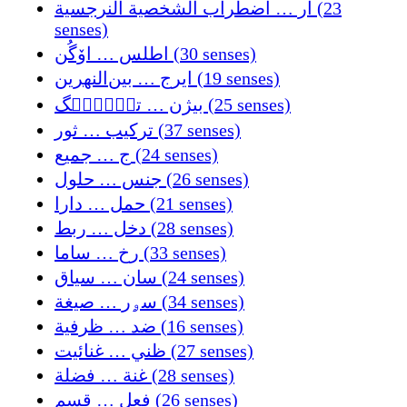
ار … اضطراب الشخصية النرجسية (23
senses)
اطلس … اۆگُن (30 senses)
ایرج … بین‌النهرین (19 senses)
بیژن … ترٛوٛنٛگ (25 senses)
ترکیب … ثور (37 senses)
ج … جميع (24 senses)
جنس … حلول (26 senses)
حمل … دارا (21 senses)
دخل … ربط (28 senses)
رخ … ساما (33 senses)
سان … سياق (24 senses)
سۄر … صيغة (34 senses)
ضد … ظرفية (16 senses)
ظني … غنائیت (27 senses)
غنة … فضلة (28 senses)
فعل … قسم (26 senses)