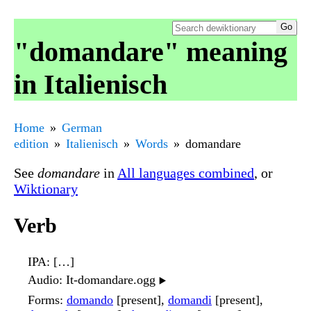
"domandare" meaning
in Italienisch
Home
German
edition
Italienisch
Words
domandare
See
domandare
in
All languages combined
, or
Wiktionary
Verb
IPA
: […]
Audio
: It-domandare.ogg
▶️
Forms
:
domando
[present],
domandi
[present],