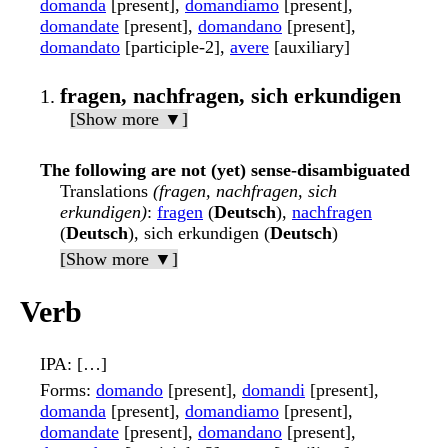
domanda
[present],
domandiamo
[present],
domandate
[present],
domandano
[present],
domandato
[participle-2],
avere
[auxiliary]
fragen, nachfragen, sich erkundigen
[Show more ▼]
The following are not (yet) sense-disambiguated
Translations
(fragen, nachfragen, sich
erkundigen)
:
fragen
(
Deutsch
),
nachfragen
(
Deutsch
), sich erkundigen (
Deutsch
)
[Show more ▼]
Verb
IPA
: […]
Forms
:
domando
[present],
domandi
[present],
domanda
[present],
domandiamo
[present],
domandate
[present],
domandano
[present],