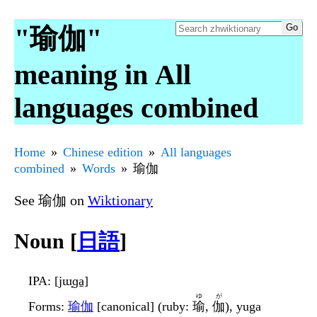
"瑜伽"
meaning in All
languages combined
Home
Chinese edition
All languages
combined
Words
瑜伽
See 瑜伽 on
Wiktionary
Noun [
日語
]
IPA
: [jɯ̟ɡa̠]
ゆ
が
Forms
:
瑜伽
[canonical] (ruby:
瑜
,
伽
), yuga