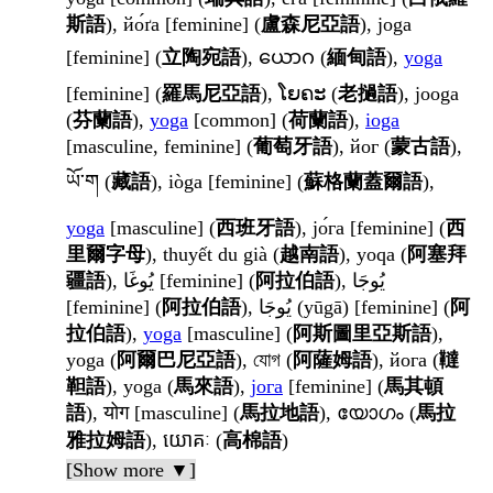
斯語
), йо́ґа [feminine] (
盧森尼亞語
), joga
[feminine] (
立陶宛語
), ယောဂ (
緬甸語
),
yoga
[feminine] (
羅馬尼亞語
), ໂຍຄະ (
老撾語
), jooga
(
芬蘭語
),
yoga
[common] (
荷蘭語
),
ioga
[masculine, feminine] (
葡萄牙語
), йог (
蒙古語
),
ཡོ་ག (
藏語
), iòga [feminine] (
蘇格蘭蓋爾語
),
yoga
[masculine] (
西班牙語
), јо́га [feminine] (
西
里爾字母
), thuyết du già (
越南語
), yoqa (
阿塞拜
疆語
), يُوغَا [feminine] (
阿拉伯語
), يُوجَا
[feminine] (
阿拉伯語
), يُوجَا (yūgā) [feminine] (
阿
拉伯語
),
yoga
[masculine] (
阿斯圖里亞斯語
),
yoga (
阿爾巴尼亞語
), যোগ (
阿薩姆語
), йога (
韃
靼語
), yoga (
馬來語
),
јога
[feminine] (
馬其頓
語
), योग [masculine] (
馬拉地語
), യോഗം (
馬拉
雅拉姆語
), យោគៈ (
高棉語
)
[Show more ▼]