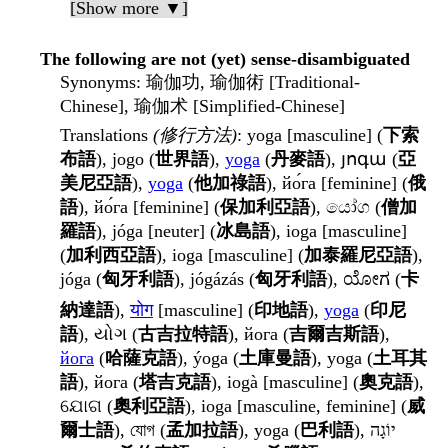
[Show more ▼]
The following are not (yet) sense-disambiguated
Synonyms
: 瑜伽功, 瑜伽術 [Traditional-
Chinese], 瑜伽术 [Simplified-Chinese]
Translations
(修行方法)
: yoga [masculine] (
下索
布語
), jogo (
世界語
),
yoga
(
丹麥語
), յոգա (
亞
美尼亞語
),
yoga
(
他加祿語
), йо́га [feminine] (
俄
語
), йо́га [feminine] (
保加利亞語
), යෝග (
僧加
羅語
), jóga [neuter] (
冰島語
), ioga [masculine]
(
加利西亞語
), ioga [masculine] (
加泰羅尼亞語
),
jóga (
匈牙利語
), jógázás (
匈牙利語
), ಯೋಗ (
卡
納達語
),
योग
[masculine] (
印地語
),
yoga
(
印尼
語
), યોગ (
古吉拉特語
), йога (
吉爾吉斯語
),
йога
(
哈薩克語
), ýoga (
土庫曼語
), yoga (
土耳其
語
), йога (
塔吉克語
), iogà [masculine] (
奧克語
),
ଯୋଗ (
奧利亞語
), ioga [masculine, feminine] (
威
爾士語
), যোগ (
孟加拉語
), yoga (
巴利語
), יוֹגָה