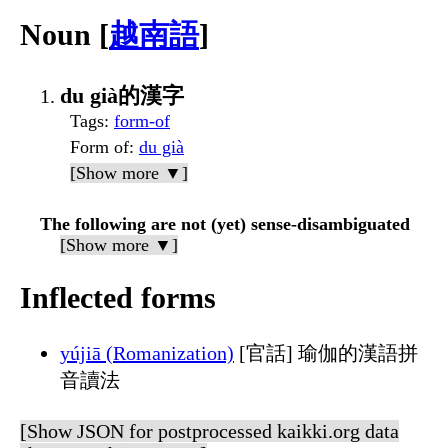
Noun [
越南語
]
du già的漢字
Tags
:
form-of
Form of
:
du già
[Show more ▼]
The following are not (yet) sense-disambiguated
[Show more ▼]
Inflected forms
yújiā (Romanization)
[官話] 瑜伽的漢語拼
音讀法
[Show JSON for postprocessed kaikki.org data