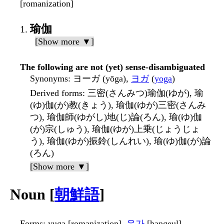
[romanization]
瑜伽
[Show more ▼]
The following are not (yet) sense-disambiguated
Synonyms
: ヨーガ (yōga),
ヨガ
(
yoga
)
Derived forms
: 三密(さんみつ)瑜伽(ゆが), 瑜
(ゆ)伽(が)教(きょう), 瑜伽(ゆが)三密(さんみ
つ), 瑜伽師(ゆがし)地(じ)論(ろん), 瑜(ゆ)伽
(が)宗(しゅう), 瑜伽(ゆが)上乗(じょうじょ
う), 瑜伽(ゆが)振鈴(しんれい), 瑜(ゆ)伽(が)論
(ろん)
[Show more ▼]
Noun [
朝鮮語
]
Forms
: yuga [romanization],
유가
[hangeul]