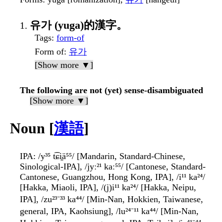
유가 (yuga)的漢字。
Tags
:
form-of
Form of
:
유가
[Show more ▼]
The following are not (yet) sense-disambiguated
[Show more ▼]
Noun [
漢語
]
IPA
: /y³⁵ t͡ɕi̯ä⁵⁵/ [Mandarin, Standard-Chinese,
Sinological-IPA], /jyː²¹ kaː⁵⁵/ [Cantonese, Standard-
Cantonese, Guangzhou, Hong Kong, IPA], /i¹¹ ka²⁴/
[Hakka, Miaoli, IPA], /(j)i¹¹ ka²⁴/ [Hakka, Neipu,
IPA], /zu²³⁻³³ ka⁴⁴/ [Min-Nan, Hokkien, Taiwanese,
general, IPA, Kaohsiung], /lu²⁴⁻¹¹ ka⁴⁴/ [Min-Nan,