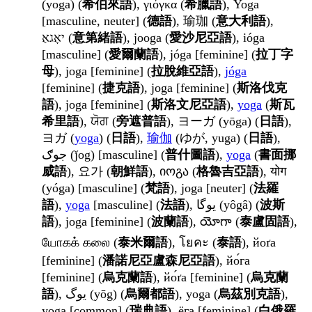
(yoga) (
希伯來語
), γιόγκα (
希臘語
), Yoga
[masculine, neuter] (
德語
), 瑜珈 (
意大利語
),
יאָגאַ (
意第緒語
), jooga (
愛沙尼亞語
), ióga
[masculine] (
愛爾蘭語
), jóga [feminine] (
拉丁字
母
), joga [feminine] (
拉脫維亞語
),
jóga
[feminine] (
捷克語
), joga [feminine] (
斯洛伐克
語
), joga [feminine] (
斯洛文尼亞語
),
yoga
(
斯瓦
希里語
), ਯੋਗ (
旁遮普語
), ヨーガ (yōga) (
日語
),
ヨガ (
yoga
) (
日語
),
瑜伽
(ゆが, yuga) (
日語
),
جوګ (ǰog) [masculine] (
普什圖語
),
yoga
(
書面挪
威語
), 요가 (
朝鮮語
), იოგა (
格魯吉亞語
), योग
(yóga) [masculine] (
梵語
), joga [neuter] (
法羅
語
),
yoga
[masculine] (
法語
), یوگا (yôgâ) (
波斯
語
), joga [feminine] (
波蘭語
), యోగా (
泰盧固語
),
யோகக் கலை (
泰米爾語
), โยคะ (
泰語
), йоґа
[feminine] (
潘諾尼亞盧森尼亞語
), йо́га
[feminine] (
烏克蘭語
), йо́ґа [feminine] (
烏克蘭
語
), یوگ (yōg) (
烏爾都語
), yoga (
烏茲別克語
),
yoga [common] (
瑞典語
), ёга [feminine] (
白俄羅