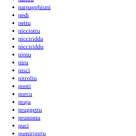
parpagghiuni
pedi
pettu
picciottu
picciridda
picciriddu
pipiu
piru
pisci
pitroliu
ponti
porcu
praja
pruggettu
prunomu
puci
pumiriggiu