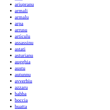
ariupranu
armali
armalu
arpa
arrusu
artìculu
assassinu
astati
asturianu
augghia
austu
autunnu
avverbiu
azzaru
babba
boccia
buatta