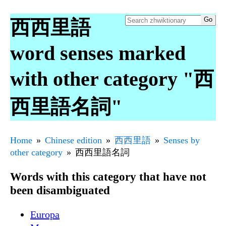
西西里語
word senses marked
with other category "西
西里語名詞"
Home
Chinese edition
西西里語
Senses by
other category
西西里語名詞
Words with this category that have not
been disambiguated
Europa