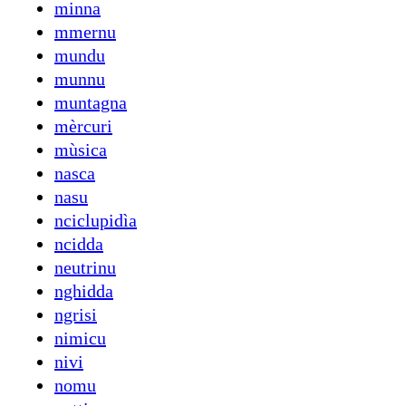
minna
mmernu
mundu
munnu
muntagna
mèrcuri
mùsica
nasca
nasu
nciclupidìa
ncidda
neutrinu
nghidda
ngrisi
nimicu
nivi
nomu