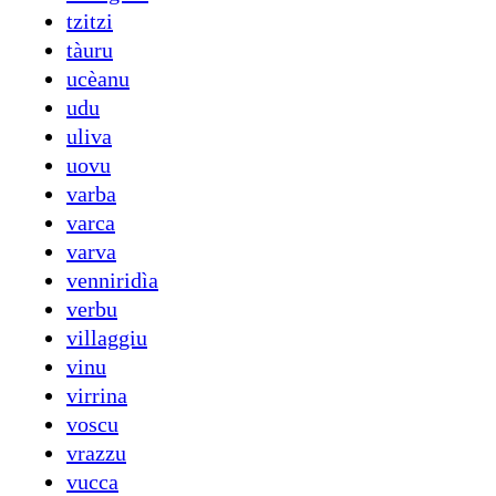
tzitzi
tàuru
ucèanu
udu
uliva
uovu
varba
varca
varva
venniridìa
verbu
villaggiu
vinu
virrina
voscu
vrazzu
vucca