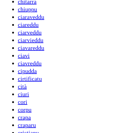
chitarra
chiuppu
ciaraveddu
ciareddu
ciarveddu
ciarvieddu
ciavareddu
ciavi
ciavreddu
cipudda
cirtificatu
cità
ciuri
cori
corpu
crapa
craparu
cristianu