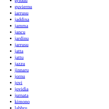
griddu
guviernu
iarrusu
jaddina
jamma
jancu
jardinu
jarrusu
jatta
jattu
jazzu
jinnaru
jornu
jovi
jovidìa
jurnata
kimono
labbru