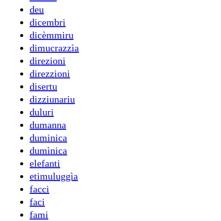
deu
dicembri
dicèmmiru
dimucrazzìa
direzioni
direzzioni
disertu
dizziunariu
duluri
dumanna
duminica
dumìnica
elefanti
etimuluggìa
facci
faci
fami