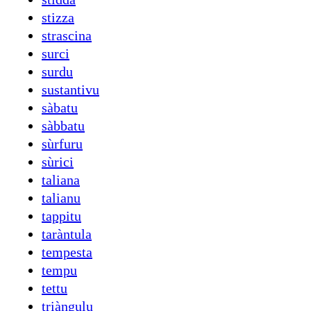
stizza
strascina
surci
surdu
sustantivu
sàbatu
sàbbatu
sùrfuru
sùrici
taliana
talianu
tappitu
taràntula
tempesta
tempu
tettu
triàngulu