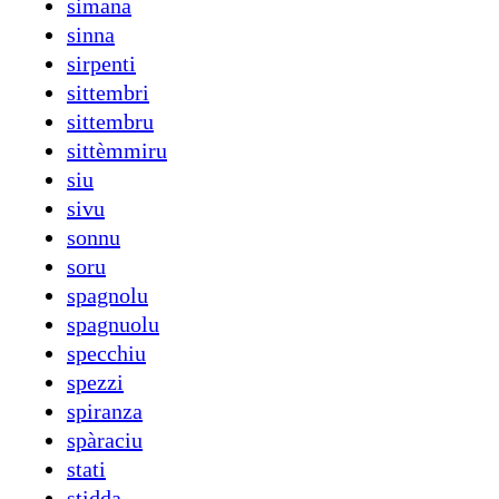
simana
sinna
sirpenti
sittembri
sittembru
sittèmmiru
siu
sivu
sonnu
soru
spagnolu
spagnuolu
specchiu
spezzi
spiranza
spàraciu
stati
stidda