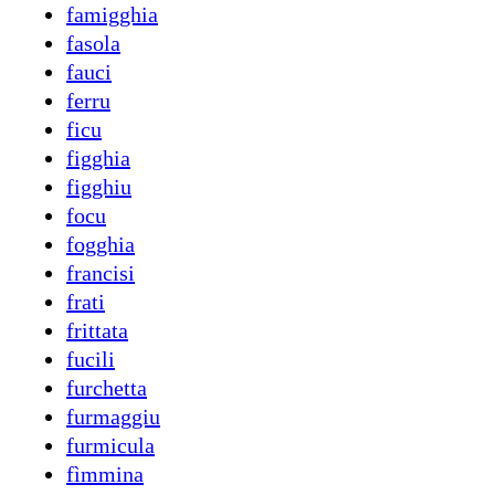
famigghia
fasola
fauci
ferru
ficu
figghia
figghiu
focu
fogghia
francisi
frati
frittata
fucili
furchetta
furmaggiu
furmicula
fìmmina