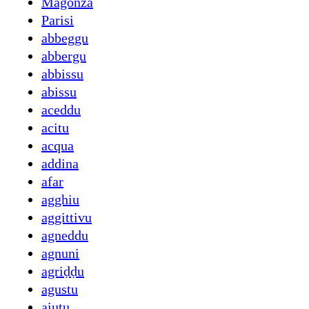
Magonza
Parisi
abbeggu
abbergu
abbissu
abissu
aceddu
acitu
acqua
addina
afar
agghiu
aggittivu
agneddu
agnuni
agriḍḍu
agustu
aiutu