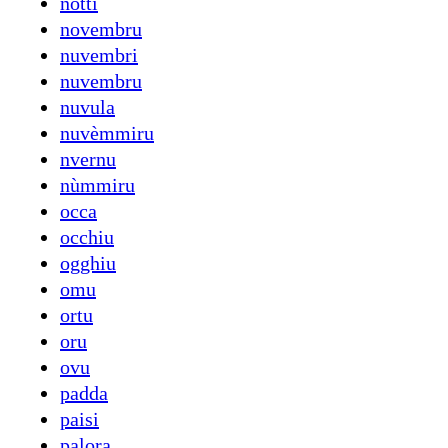
notti
novembru
nuvembri
nuvembru
nuvula
nuvèmmiru
nvernu
nùmmiru
occa
occhiu
ogghiu
omu
ortu
oru
ovu
padda
paisi
palora