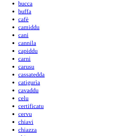
bucca
buffa
cafè
camiddu
cani
cannila
capiddu
carni
carusu
cassatedda
catigurìa
cavaddu
celu
certificatu
cervu
chiavi
chiazza