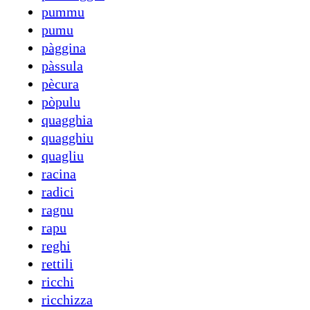
pummu
pumu
pàggina
pàssula
pècura
pòpulu
quagghia
quagghiu
quagliu
racina
radici
ragnu
rapu
reghi
rettili
ricchi
ricchizza