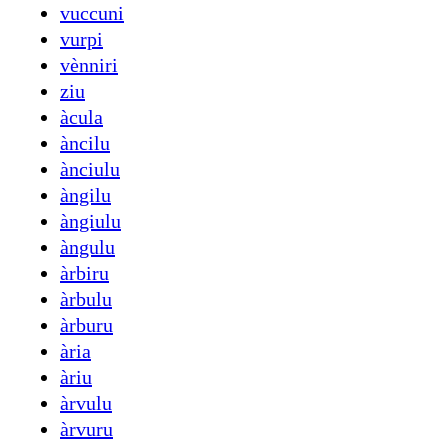
vuccuni
vurpi
vènniri
ziu
àcula
àncilu
ànciulu
àngilu
àngiulu
àngulu
àrbiru
àrbulu
àrburu
ària
àriu
àrvulu
àrvuru