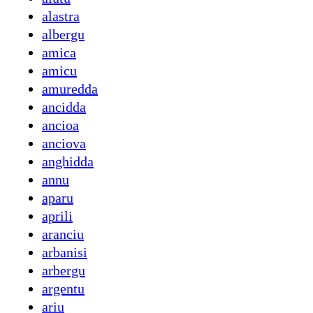
alastra
albergu
amica
amicu
amuredda
ancidda
ancioa
anciova
anghidda
annu
aparu
aprili
aranciu
arbanisi
arbergu
argentu
ariu