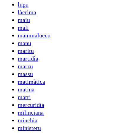
lupu
làcrima
maiu
mali
mammaluccu
manu
maritu
martidìa
marzu
massu
matimàtica
matina
matri
mercuridìa
milinciana
minchia
ministeru