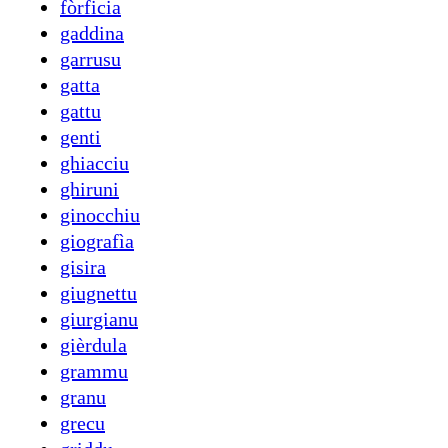
fòrficia
gaddina
garrusu
gatta
gattu
genti
ghiacciu
ghiruni
ginocchiu
giografìa
gisira
giugnettu
giurgianu
gièrdula
grammu
granu
grecu