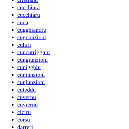
cucchiara
cucchiaru
cuda
cugghiandru
cugnunzioni
culuri
cuncutrigghiu
cungiunzioni
cunigghiu
cuniunzioni
cunjunzioni
cuteddu
cuvernu
cuviernu
cìciru
còrsu
darreri