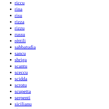
riccu
rina
risu
rizza
rizzu
russu
rèttili
sabbatudìa
sancu
sbriga
scantu
sceccu
scidda
scrotu
scupetta
serpenti
sicilianu