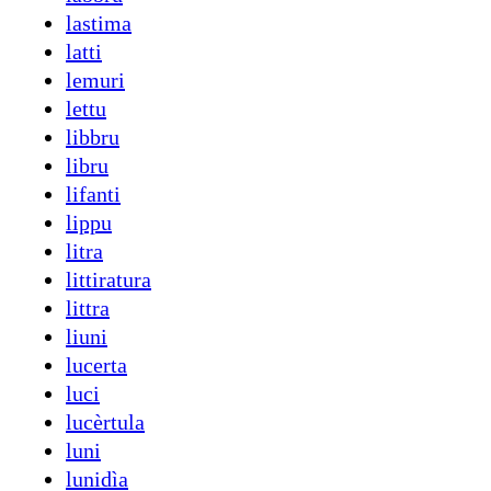
lastima
latti
lemuri
lettu
libbru
libru
lifanti
lippu
litra
littiratura
littra
liuni
lucerta
luci
lucèrtula
luni
lunidìa