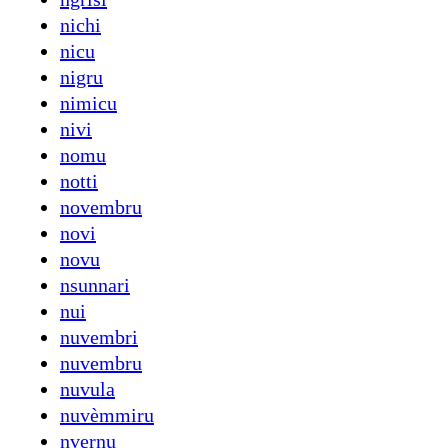
nichi
nicu
nigru
nimicu
nivi
nomu
notti
novembru
novi
novu
nsunnari
nui
nuvembri
nuvembru
nuvula
nuvèmmiru
nvernu