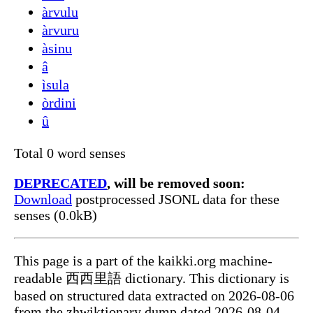
àrvulu
àrvuru
àsinu
â
ìsula
òrdini
û
Total 0 word senses
DEPRECATED
, will be removed soon:
Download
postprocessed JSONL data for these
senses (0.0kB)
This page is a part of the kaikki.org machine-
readable 西西里語 dictionary. This dictionary is
based on structured data extracted on 2026-08-06
from the zhwiktionary dump dated 2026-08-04