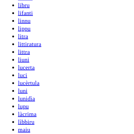
libru
lifanti
linnu
lippu
litra
littiratura
littra
liuni
lucerta
luci
lucèrtula
luni
lunidìa
lupu
làcrima
lìbbiru
maiu