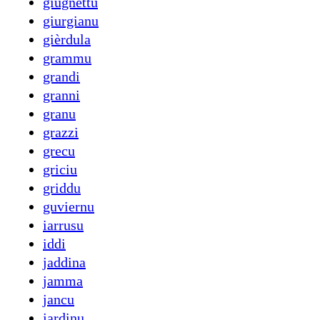
giugnettu
giurgianu
gièrdula
grammu
grandi
granni
granu
grazzi
grecu
griciu
griddu
guviernu
iarrusu
iddi
jaddina
jamma
jancu
jardinu