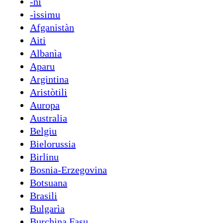
-ni
-ìssimu
Afganistàn
Aiti
Albanìa
Aparu
Argintina
Aristòtili
Auropa
Australia
Belgiu
Bielorussia
Birlinu
Bosnia-Erzegovina
Botsuana
Brasili
Bulgarìa
Burchina Fasu