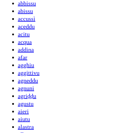
abbissu
abissu
accussì
aceddu
acitu
acqua
addina
afar
agghiu
aggittivu
agneddu
agnuni
agriḍḍu
agustu
aieri
aiutu
alastra