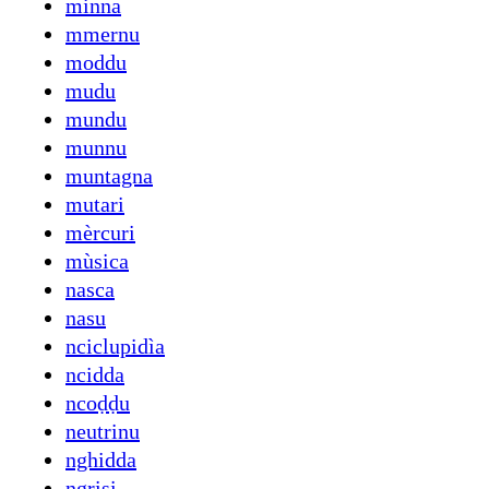
minna
mmernu
moddu
mudu
mundu
munnu
muntagna
mutari
mèrcuri
mùsica
nasca
nasu
nciclupidìa
ncidda
ncoḍḍu
neutrinu
nghidda
ngrisi