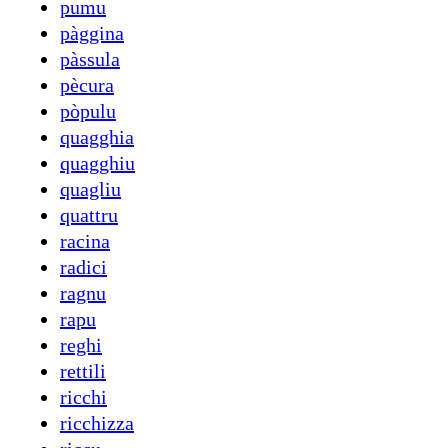
pumu
pàggina
pàssula
pècura
pòpulu
quagghia
quagghiu
quagliu
quattru
racina
radici
ragnu
rapu
reghi
rettili
ricchi
ricchizza