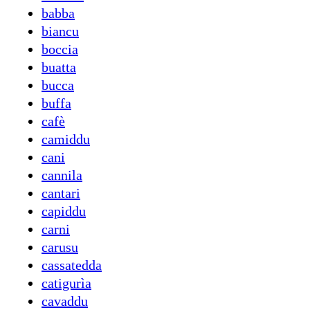
babba
biancu
boccia
buatta
bucca
buffa
cafè
camiddu
cani
cannila
cantari
capiddu
carni
carusu
cassatedda
catigurìa
cavaddu