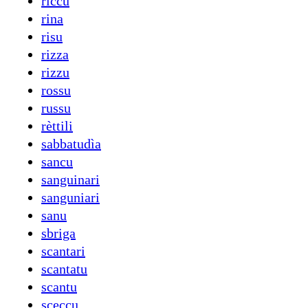
riccu
rina
risu
rizza
rizzu
rossu
russu
rèttili
sabbatudìa
sancu
sanguinari
sanguniari
sanu
sbriga
scantari
scantatu
scantu
sceccu