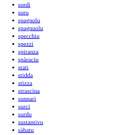
sordi
soru
spagnolu
spagnuolu
specchiu
spezzi
spiranza
spàraciu
stati
stidda
stizza
strascina
sunnari
surci
surdu
sustantivu
sàbatu