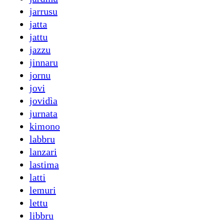
jarrusu
jatta
jattu
jazzu
jinnaru
jornu
jovi
jovidìa
jurnata
kimono
labbru
lanzari
lastima
latti
lemuri
lettu
libbru