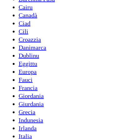
Cairu
Canadà
Ciad
Cili
Croazzia
Danimarca
Dublinu
Eggittu
Europa
Fauci
Francia
Giordania
Giurdania
Grecia
Indunesia
Irlanda
Italia