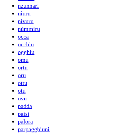
nzunnari
nìuru
nìvuru
nùmmiru
occa
occhiu
ogghiu
omu
ortu
oru
ottu
otu
ovu
padda
paisi
palora
parpagghiuni