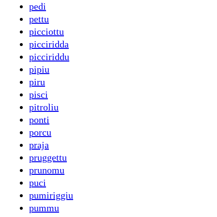
pedi
pettu
picciottu
picciridda
picciriddu
pipiu
piru
pisci
pitroliu
ponti
porcu
praja
pruggettu
prunomu
puci
pumiriggiu
pummu