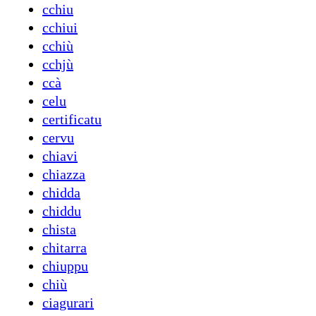
cchiu
cchiui
cchiù
cchjù
ccà
celu
certificatu
cervu
chiavi
chiazza
chidda
chiddu
chista
chitarra
chiuppu
chiù
ciagurari