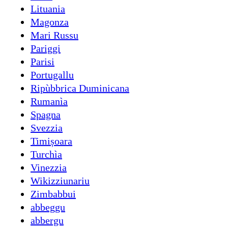
Lituania
Magonza
Mari Russu
Pariggi
Parisi
Portugallu
Ripùbbrica Duminicana
Rumanìa
Spagna
Svezzia
Timișoara
Turchìa
Vinezzia
Wikizziunariu
Zimbabbui
abbeggu
abbergu