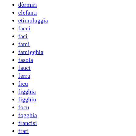
dòrmiri
elefanti
etimuluggìa
facci
faci
fami
famigghia
fasola
fauci
ferru
ficu
figghia
figghiu
focu
fogghia
francisi
frati