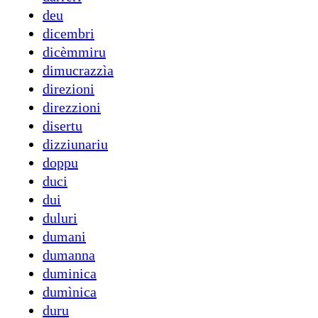
deu
dicembri
dicèmmiru
dimucrazzìa
direzioni
direzzioni
disertu
dizziunariu
doppu
duci
dui
duluri
dumani
dumanna
duminica
dumìnica
duru