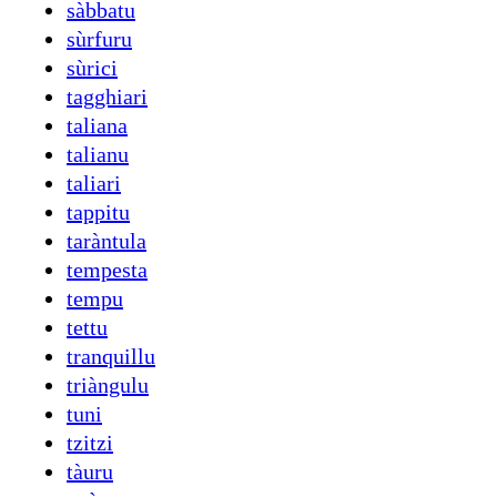
sàbbatu
sùrfuru
sùrici
tagghiari
taliana
talianu
taliari
tappitu
taràntula
tempesta
tempu
tettu
tranquillu
triàngulu
tuni
tzitzi
tàuru