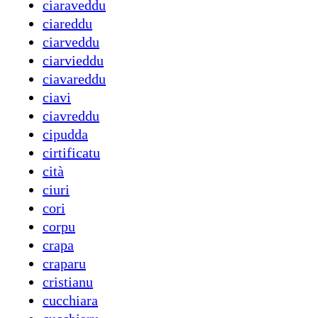
ciaraveddu
ciareddu
ciarveddu
ciarvieddu
ciavareddu
ciavi
ciavreddu
cipudda
cirtificatu
cità
ciuri
cori
corpu
crapa
craparu
cristianu
cucchiara