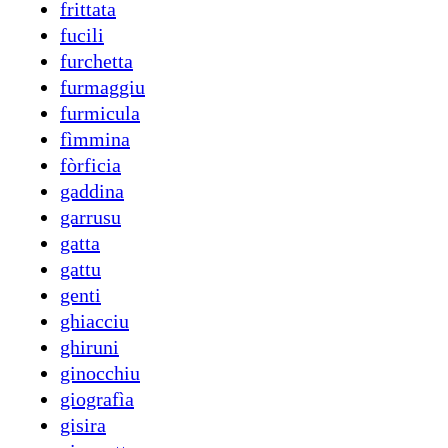
frittata
fucili
furchetta
furmaggiu
furmicula
fìmmina
fòrficia
gaddina
garrusu
gatta
gattu
genti
ghiacciu
ghiruni
ginocchiu
giografìa
gisira