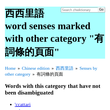
西西里語
word senses marked
with other category "有
詞條的頁面"
Home
Chinese edition
西西里語
Senses by
other category
有詞條的頁面
Words with this category that have not
been disambiguated
'ccattari