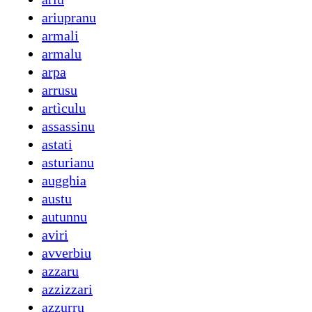
ariupranu
armali
armalu
arpa
arrusu
artìculu
assassinu
astati
asturianu
augghia
austu
autunnu
aviri
avverbiu
azzaru
azzizzari
azzurru