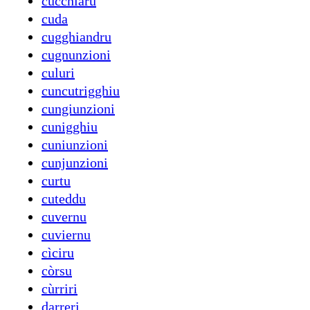
cucchiaru
cuda
cugghiandru
cugnunzioni
culuri
cuncutrigghiu
cungiunzioni
cunigghiu
cuniunzioni
cunjunzioni
curtu
cuteddu
cuvernu
cuviernu
cìciru
còrsu
cùrriri
darreri