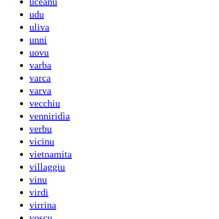
ucèanu
udu
uliva
unni
uovu
varba
varca
varva
vecchiu
venniridìa
verbu
vicinu
vietnamita
villaggiu
vinu
virdi
virrina
voscu