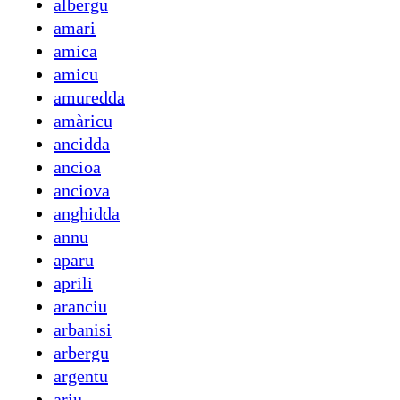
albergu
amari
amica
amicu
amuredda
amàricu
ancidda
ancioa
anciova
anghidda
annu
aparu
aprili
aranciu
arbanisi
arbergu
argentu
ariu