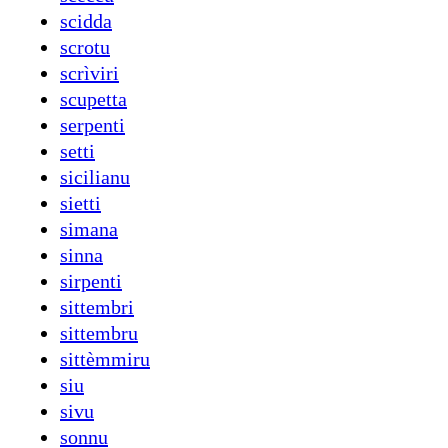
scidda
scrotu
scrìviri
scupetta
serpenti
setti
sicilianu
sietti
simana
sinna
sirpenti
sittembri
sittembru
sittèmmiru
siu
sivu
sonnu