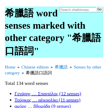
希臘語 word
senses marked with
other category "希臘語
口語詞"
Home
Chinese edition
希臘語
Senses by other
category
希臘語口語詞
Total 134 word senses
Γενάρης … Σπανιόλος (12 senses)
Τούρκος … αλκοολίκι (11 senses)
αμόρε … βδομάδα (9 senses)