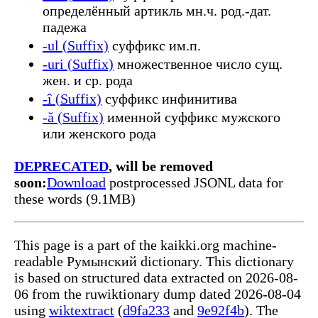
определённый артикль мн.ч. род.-дат.
падежа
-ul (Suffix)
суффикс им.п.
-uri (Suffix)
множественное число сущ.
жен. и ср. рода
-î (Suffix)
суффикс инфинитива
-ă (Suffix)
именной суффикс мужского
или женского рода
DEPRECATED
, will be removed
soon:
Download
postprocessed JSONL data for
these words (9.1MB)
This page is a part of the kaikki.org machine-
readable Румынский dictionary. This dictionary
is based on structured data extracted on 2026-08-
06 from the ruwiktionary dump dated 2026-08-04
using
wiktextract
(
d9fa233
and
9e92f4b
). The