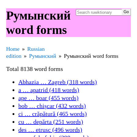
Румынский
word forms
Home
Russian
edition
Румынский
Румынский word forms
Total 8138 word forms
Abhazia … Zagreb (318 words)
a … apatrid (418 words)
ape … boar (455 words)
bob … chișcar (432 words)
ci … crăpătură (465 words)
cu … depărta (251 words)
des … etrusc (496 words)