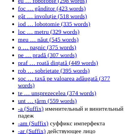
eu … fobofobie (298 words)
foc … gânditor (423 words)
gât … involuție (518 words)
iod … lobotomie (335 words)
loc … metru (329 words)
meu … năut (545 words)
o … pașnic (375 words)
pe … pradă (307 words)
praf … roată dințată (449 words)
rob … sobrietate (395 words)
soc … taxă pe valoarea adăugată (377
words)
te … unsprezecelea (374 words)
unt … țărm (559 words)
-a (Suffix)
именительный и винительный
падеж
-am (Suffix)
суффикс имперфекта
-ar (Suffix)
действующее лицо