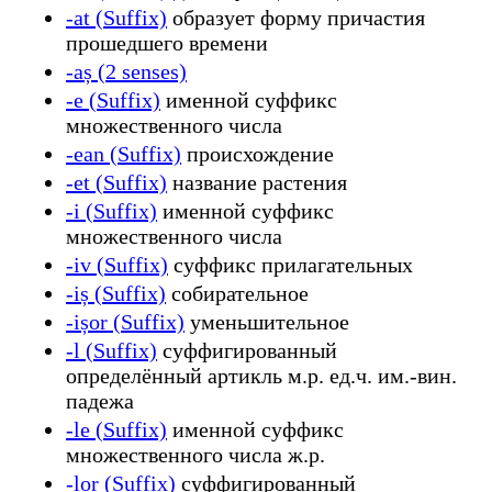
-at (Suffix)
образует форму причастия
прошедшего времени
-aș (2 senses)
-e (Suffix)
именной суффикс
множественного числа
-ean (Suffix)
происхождение
-et (Suffix)
название растения
-i (Suffix)
именной суффикс
множественного числа
-iv (Suffix)
суффикс прилагательных
-iș (Suffix)
собирательное
-ișor (Suffix)
уменьшительное
-l (Suffix)
суффигированный
определённый артикль м.р. ед.ч. им.-вин.
падежа
-le (Suffix)
именной суффикс
множественного числа ж.р.
-lor (Suffix)
суффигированный