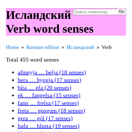
Исландский
Verb word senses
Home
Russian edition
Исландский
Verb
Total 455 word senses
afmeyja … belja (18 senses)
bera … byggja (17 senses)
bíta … efa (20 senses)
ek … fangelsa (15 senses)
fann … frelsa (17 senses)
freta … gengum (18 senses)
gera … gól (17 senses)
hafa … hlusta (19 senses)