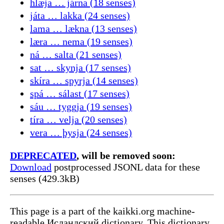
hlæja … járna (18 senses)
játa … lakka (24 senses)
lama … lækna (13 senses)
læra … nema (19 senses)
ná … salta (21 senses)
sat … skynja (17 senses)
skíra … spyrja (14 senses)
spá … sálast (17 senses)
sáu … tyggja (19 senses)
tíra … velja (20 senses)
vera … þysja (24 senses)
DEPRECATED
, will be removed soon:
Download
postprocessed JSONL data for these
senses (429.3kB)
This page is a part of the kaikki.org machine-
readable Исландский dictionary. This dictionary