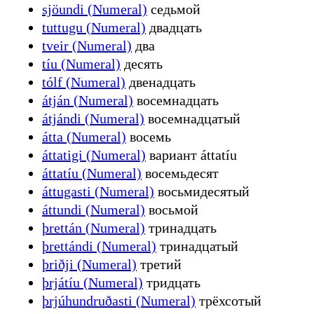
sjöundi (Numeral)
седьмой
tuttugu (Numeral)
двадцать
tveir (Numeral)
два
tíu (Numeral)
десять
tólf (Numeral)
двенадцать
átján (Numeral)
восемнадцать
átjándi (Numeral)
восемнадцатый
átta (Numeral)
восемь
áttatigi (Numeral)
вариант áttatíu
áttatíu (Numeral)
восемьдесят
áttugasti (Numeral)
восьмидесятый
áttundi (Numeral)
восьмой
þrettán (Numeral)
тринадцать
þrettándi (Numeral)
тринадцатый
þriðji (Numeral)
третий
þrjátíu (Numeral)
тридцать
þrjúhundruðasti (Numeral)
трёхсотый