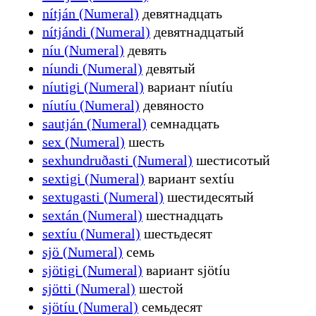
nítján (Numeral)
девятнадцать
nítjándi (Numeral)
девятнадцатый
níu (Numeral)
девять
níundi (Numeral)
девятый
níutigi (Numeral)
вариант níutíu
níutíu (Numeral)
девяносто
sautján (Numeral)
семнадцать
sex (Numeral)
шесть
sexhundruðasti (Numeral)
шестисотый
sextigi (Numeral)
вариант sextíu
sextugasti (Numeral)
шестидесятый
sextán (Numeral)
шестнадцать
sextíu (Numeral)
шестьдесят
sjö (Numeral)
семь
sjötigi (Numeral)
вариант sjötíu
sjötti (Numeral)
шестой
sjötíu (Numeral)
семьдесят