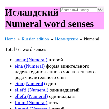
Исландский
Numeral word senses
Home
Russian edition
Исландский
Numeral
Total 61 word senses
annar (Numeral)
второй
eina (Numeral)
форма винительного
падежа единственного числа женского
рода числительного einn
einn (Numeral)
один
ellefti (Numeral)
одиннадцатый
ellefu (Numeral)
одиннадцать
fimm (Numeral)
пять
fimmti (Numeral)
пятый