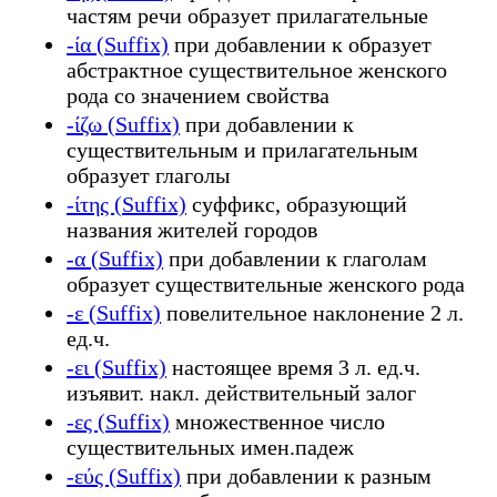
частям речи образует прилагательные
-ία (Suffix)
при добавлении к образует
абстрактное существительное женского
рода со значением свойства
-ίζω (Suffix)
при добавлении к
существительным и прилагательным
образует глаголы
-ίτης (Suffix)
суффикс, образующий
названия жителей городов
-α (Suffix)
при добавлении к глаголам
образует существительные женского рода
-ε (Suffix)
повелительное наклонение 2 л.
ед.ч.
-ει (Suffix)
настоящее время 3 л. ед.ч.
изъявит. накл. действительный залог
-ες (Suffix)
множественное число
существительных имен.падеж
-εύς (Suffix)
при добавлении к разным