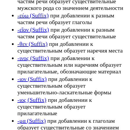
частям речи образует существительные
мужского рода со значением деятельности
-εύω (Suffix)
при добавлении к разным
частям речи образует глаголы
-εῖον (Suffix)
при добавлении к разным
частям речи образует существительные
-θεν (Suffix)
при добавлении к
существительным образует наречия места
-ινος (Suffix)
при добавлении к
существительным или наречиям образует
прилагательные, обозначающие материал
-ιον (Suffix)
при добавлении к
существительным образует
уменьшительно-ласкательные формы
-ιος (Suffix)
при добавлении к
существительным образует
прилагательные
-μα (Suffix)
при добавлении к глаголам
образует существительные со значением