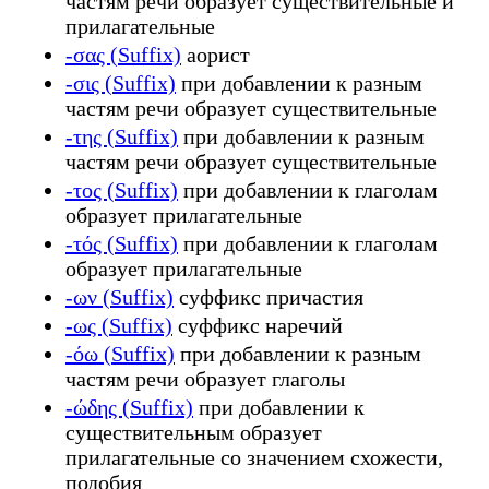
частям речи образует существительные и
прилагательные
-σας (Suffix)
аорист
-σις (Suffix)
при добавлении к разным
частям речи образует существительные
-της (Suffix)
при добавлении к разным
частям речи образует существительные
-τος (Suffix)
при добавлении к глаголам
образует прилагательные
-τός (Suffix)
при добавлении к глаголам
образует прилагательные
-ων (Suffix)
суффикс причастия
-ως (Suffix)
суффикс наречий
-όω (Suffix)
при добавлении к разным
частям речи образует глаголы
-ώδης (Suffix)
при добавлении к
существительным образует
прилагательные со значением схожести,
подобия