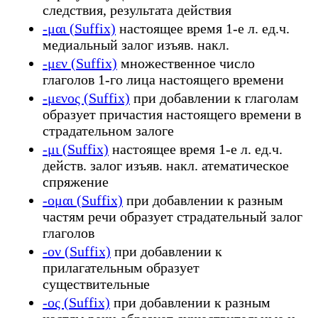
следствия, результата действия
-μαι (Suffix)
настоящее время 1-е л. ед.ч.
медиальный залог изъяв. накл.
-μεν (Suffix)
множественное число
глаголов 1-го лица настоящего времени
-μενος (Suffix)
при добавлении к глаголам
образует причастия настоящего времени в
страдательном залоге
-μι (Suffix)
настоящее время 1-е л. ед.ч.
действ. залог изъяв. накл. атематическое
спряжение
-ομαι (Suffix)
при добавлении к разным
частям речи образует страдательный залог
глаголов
-ον (Suffix)
при добавлении к
прилагательным образует
существительные
-ος (Suffix)
при добавлении к разным