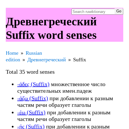
Древнегреческий
Suffix word senses
Home
Russian
edition
Древнегреческий
Suffix
Total 35 word senses
-άδες (Suffix)
множественное число
существительных имен.падеж
-άζω (Suffix)
при добавлении к разным
частям речи образует глаголы
-έω (Suffix)
при добавлении к разным
частям речи образует глаголы
-ής (Suffix)
при добавлении к разным