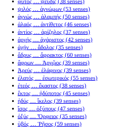
φυτός … ψεῦδις (38 senses)
ψιλός … ἀγνώμων (53 senses)
ἀγνώς … ἀλαμπής (50 senses)
ἀλαός … ἀντίθετος (46 senses)
ἀντίος … ἀρίζηλος (37 senses)
ἀργής … ἀχάριστος (42 senses)
ἀχήν … ἄδολος (35 senses)
ἄδρυς … ἄφρακτος (60 senses)
ἄφρων … Ἀργῷος (39 senses)
Ἀρεύς … ἐλάφινος (39 senses)
ἐλατός … ἐσωτερικός (55 senses)
ἐτεός … ἕκαστος (38 senses)
ἕκτος … ἡδύποτος (45 senses)
ἡδύς … ἴκελος (39 senses)
ἴσος … ὀξύπους (47 senses)
ὀξύς … Ὄρφειος (35 senses)
ὑβός … Ῥῆσος (59 senses)