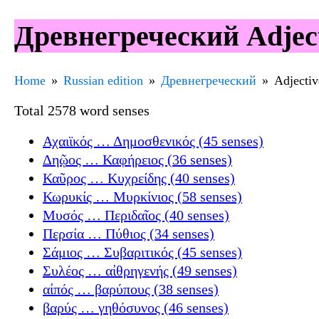
Древнегреческий Adject
Home
Russian edition
Древнегреческий
Adjectiv
Total 2578 word senses
Αχαιϊκός … Δημοσθενικός (45 senses)
Δηῷος … Καφήρειος (36 senses)
Καῦρος … Κυχρείδης (40 senses)
Κωρυκίς … Μυρκίνιος (58 senses)
Μυσός … Περιδαῖος (40 senses)
Περσία … Πύθιος (34 senses)
Σάμιος … Συβαριτικός (45 senses)
Συλέος … αἰθρηγενής (49 senses)
αἰπός … βαρύπους (38 senses)
βαρύς … γηθόσυνος (46 senses)