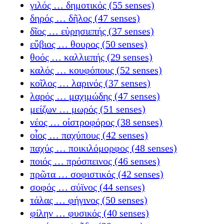
γιλός … δημοτικός (55 senses)
δηρός … δῆλος (47 senses)
δῖος … εὑρησιεπής (37 senses)
εὔβιος … θουρος (50 senses)
θοός … καλλιεπής (29 senses)
καλός … κουφόπους (52 senses)
κοῖλος … λαρινός (37 senses)
λαρός … μαχιμώδης (47 senses)
μείζων … μωρός (51 senses)
νέος … οἰστροφόρος (38 senses)
οἶος … παχύπους (42 senses)
παχύς … ποικιλόμορφος (48 senses)
ποιός … πρόσπεινος (46 senses)
πρῶτα … σοφιστικός (42 senses)
σοφός … σύϊνος (44 senses)
τάλας … φήγινος (50 senses)
φίλην … φυσικός (40 senses)