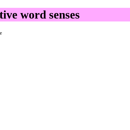
ive word senses
e