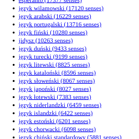
esperanto (17377 senses)
język wilamowski (17120 senses)
język arabski (16229 senses)
język portugalski (13716 senses)
język fiński (10280 senses)
jidysz (10263 senses)
język duński (9433 senses)
język turecki (9199 senses)
język litewski (8825 senses)
język kataloński (8596 senses)
język słoweński (8067 senses)
język japoński (8027 senses)
język łotewski (7383 senses)
język niderlandzki (6459 senses)
język islandzki (6422 senses)
język estoński (6201 senses)
język chorwacki (6098 senses)
język chiński standardowy (5881 senses)