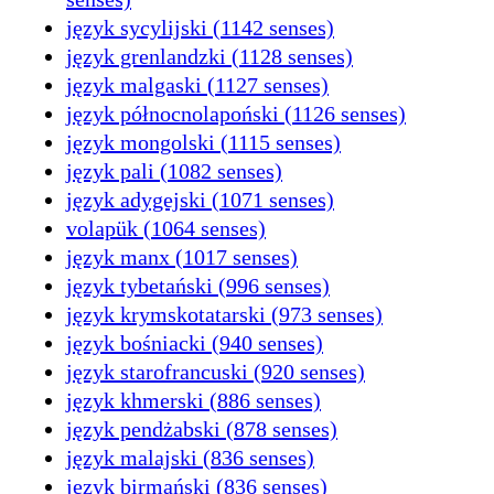
język sycylijski (1142 senses)
język grenlandzki (1128 senses)
język malgaski (1127 senses)
język północnolapoński (1126 senses)
język mongolski (1115 senses)
język pali (1082 senses)
język adygejski (1071 senses)
volapük (1064 senses)
język manx (1017 senses)
język tybetański (996 senses)
język krymskotatarski (973 senses)
język bośniacki (940 senses)
język starofrancuski (920 senses)
język khmerski (886 senses)
język pendżabski (878 senses)
język malajski (836 senses)
język birmański (836 senses)