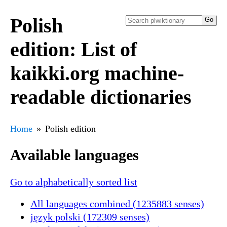
Polish
edition: List of
kaikki.org machine-
readable dictionaries
Home
Polish edition
Available languages
Go to alphabetically sorted list
All languages combined (1235883 senses)
język polski (172309 senses)