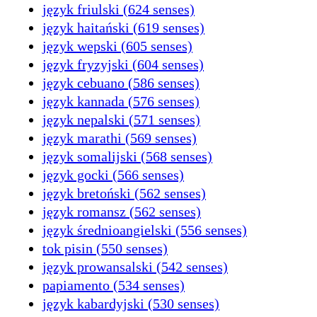
język friulski (624 senses)
język haitański (619 senses)
język wepski (605 senses)
język fryzyjski (604 senses)
język cebuano (586 senses)
język kannada (576 senses)
język nepalski (571 senses)
język marathi (569 senses)
język somalijski (568 senses)
język gocki (566 senses)
język bretoński (562 senses)
język romansz (562 senses)
język średnioangielski (556 senses)
tok pisin (550 senses)
język prowansalski (542 senses)
papiamento (534 senses)
język kabardyjski (530 senses)