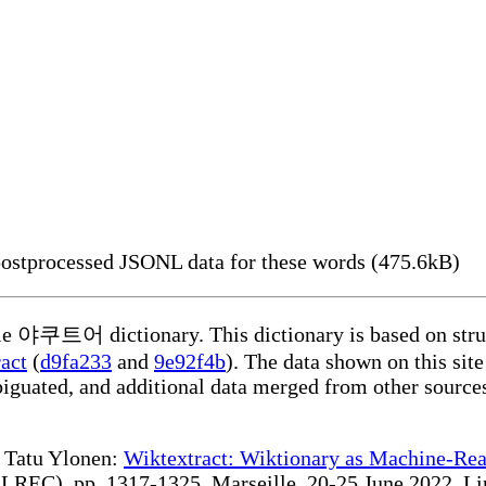
ostprocessed JSONL data for these words (475.6kB)
able 야쿠트어 dictionary. This dictionary is based on stru
act
(
d9fa233
and
9e92f4b
). The data shown on this site
iguated, and additional data merged from other source
te Tatu Ylonen:
Wiktextract: Wiktionary as Machine-Rea
REC), pp. 1317-1325, Marseille, 20-25 June 2022. Linki