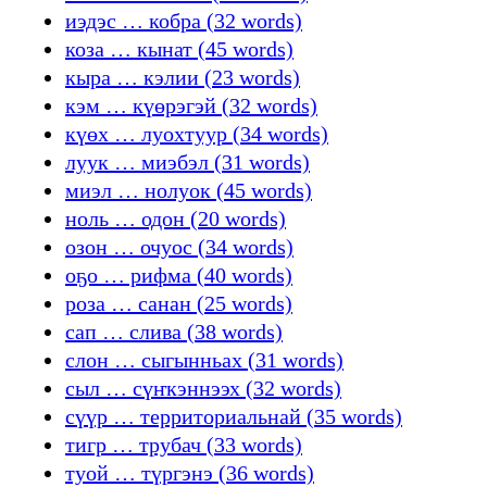
иэдэс … кобра (32 words)
коза … кынат (45 words)
кыра … кэлии (23 words)
кэм … күөрэгэй (32 words)
күөх … луохтуур (34 words)
луук … миэбэл (31 words)
миэл … нолуок (45 words)
ноль … одон (20 words)
озон … очуос (34 words)
оҕо … рифма (40 words)
роза … санан (25 words)
сап … слива (38 words)
слон … сыгынньах (31 words)
сыл … сүҥкэннээх (32 words)
сүүр … территориальнай (35 words)
тигр … трубач (33 words)
туой … түргэнэ (36 words)