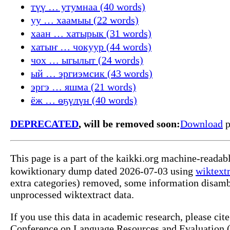
түү … утумнаа (40 words)
уу … хаамыы (22 words)
хаан … хатырык (31 words)
хатыҥ … чокуур (44 words)
чох … ыгылыт (24 words)
ый … эргиэмсик (43 words)
эргэ … яшма (21 words)
ёж … өҕүлүн (40 words)
DEPRECATED
, will be removed soon:
Download
p
This page is a part of the kaikki.org machine-read
kowiktionary dump dated 2026-07-03 using
wiktextr
extra categories) removed, some information disamb
unprocessed wiktextract data.
If you use this data in academic research, please ci
Conference on Language Resources and Evaluation (L