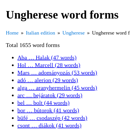
Ungherese word forms
Home
Italian edition
Ungherese
Ungherese word 
Total 1655 word forms
Aba … Halak (47 words)
Hol … Marcell (28 words)
Mars … adományozás (53 words)
adó … alerion (29 words)
alga … aranyhermelin (45 words)
arc … bejáratok (29 words)
bel … bolt (44 words)
bor … bútorok (41 words)
büfé … csodaszép (42 words)
csont … diákok (41 words)