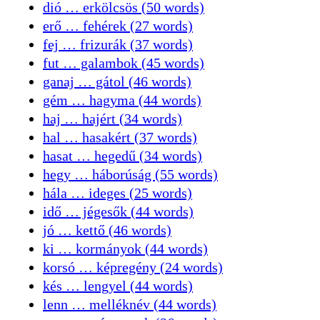
dió … erkölcsös (50 words)
erő … fehérek (27 words)
fej … frizurák (37 words)
fut … galambok (45 words)
ganaj … gátol (46 words)
gém … hagyma (44 words)
haj … hajért (34 words)
hal … hasakért (37 words)
hasat … hegedű (34 words)
hegy … háborúság (55 words)
hála … ideges (25 words)
idő … jégesők (44 words)
jó … kettő (46 words)
ki … kormányok (44 words)
korsó … képregény (24 words)
kés … lengyel (44 words)
lenn … melléknév (44 words)