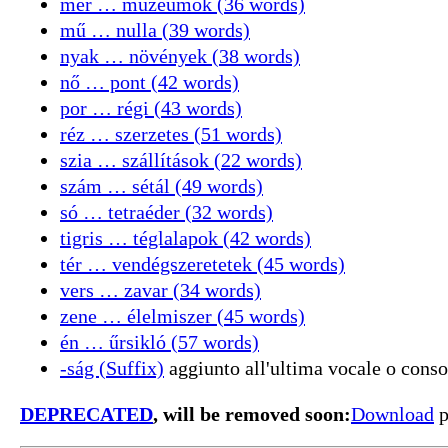
mer … múzeumok (36 words)
mű … nulla (39 words)
nyak … növények (38 words)
nő … pont (42 words)
por … régi (43 words)
réz … szerzetes (51 words)
szia … szállítások (22 words)
szám … sétál (49 words)
só … tetraéder (32 words)
tigris … téglalapok (42 words)
tér … vendégszeretetek (45 words)
vers … zavar (34 words)
zene … élelmiszer (45 words)
én … űrsikló (57 words)
-ság (Suffix)
aggiunto all'ultima vocale o conson
DEPRECATED
, will be removed soon:
Download
p