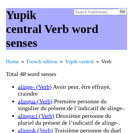
Yupik
central Verb word
senses
Home
French edition
Yupik central
Verb
Total 48 word senses
alinge- (Verb)
Avoir peur, être effrayé,
craindre
alingua (Verb)
Première personne du
singulier du présent de l’indicatif de alinge-.
alinguci (Verb)
Deuxième personne du
pluriel du présent de l’indicatif de alinge-.
alinguk (Verb)
Troisième personne du duel