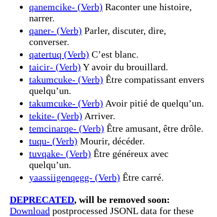
qanemcike- (Verb)
Raconter une histoire,
narrer.
qaner- (Verb)
Parler, discuter, dire,
converser.
qatertuq (Verb)
C’est blanc.
taicir- (Verb)
Y avoir du brouillard.
takumcuke- (Verb)
Être compatissant envers
quelqu’un.
takumcuke- (Verb)
Avoir pitié de quelqu’un.
tekite- (Verb)
Arriver.
temcinarqe- (Verb)
Être amusant, être drôle.
tuqu- (Verb)
Mourir, décéder.
tuvqake- (Verb)
Être généreux avec
quelqu’un.
yaassiigenqegg- (Verb)
Être carré.
DEPRECATED
, will be removed soon:
Download
postprocessed JSONL data for these