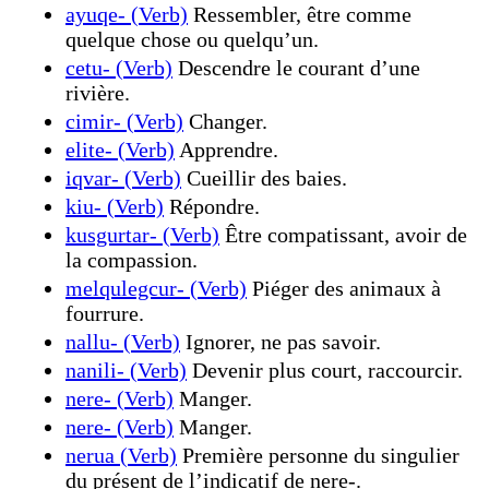
ayuqe- (Verb)
Ressembler, être comme
quelque chose ou quelqu’un.
cetu- (Verb)
Descendre le courant d’une
rivière.
cimir- (Verb)
Changer.
elite- (Verb)
Apprendre.
iqvar- (Verb)
Cueillir des baies.
kiu- (Verb)
Répondre.
kusgurtar- (Verb)
Être compatissant, avoir de
la compassion.
melqulegcur- (Verb)
Piéger des animaux à
fourrure.
nallu- (Verb)
Ignorer, ne pas savoir.
nanili- (Verb)
Devenir plus court, raccourcir.
nere- (Verb)
Manger.
nere- (Verb)
Manger.
nerua (Verb)
Première personne du singulier
du présent de l’indicatif de nere-.