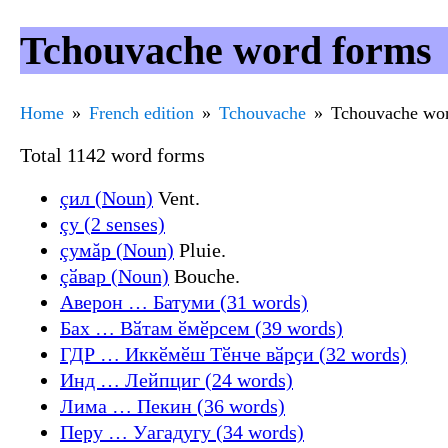
Tchouvache word forms
Home
French edition
Tchouvache
Tchouvache wo
Total 1142 word forms
çил (Noun)
Vent.
çу (2 senses)
çумăр (Noun)
Pluie.
çӑвар (Noun)
Bouche.
Аверон … Батуми (31 words)
Бах … Вӑтам ӗмӗрсем (39 words)
ГДР … Иккӗмӗш Тӗнче вӑрҫи (32 words)
Инд … Лейпциг (24 words)
Лима … Пекин (36 words)
Перу … Уагадугу (34 words)