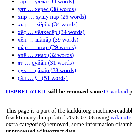
тӑр … улма (34 words)
улт … херес (38 words)
хир … хушу пар (26 words)
хыр … хӗрӗх (34 words)
хӗҫ … чӗлхесӗр (34 words)
чӗн … шӑпӑр (39 words)
шӑр … эпир (29 words)
эпӗ … янах (32 words)
ят … ҫуйӑн (31 words)
ҫук … ҫӑкӑр (38 words)
ҫӑл … ӳт (51 words)
DEPRECATED
, will be removed soon:
Download
p
This page is a part of the kaikki.org machine-readab
frwiktionary dump dated 2026-07-06 using
wiktextr
extra categories) removed, some information disamb
unprocessed wiktextract data.