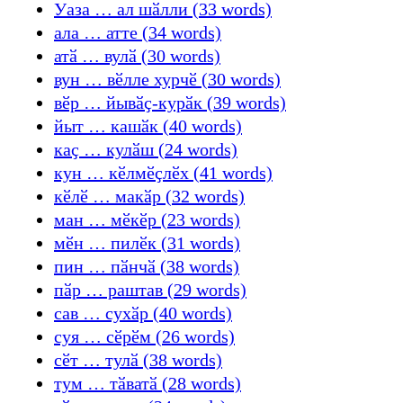
Уаза … ал шӑлли (33 words)
ала … атте (34 words)
атӑ … вулӑ (30 words)
вун … вӗлле хурчӗ (30 words)
вӗр … йывӑҫ-курӑк (39 words)
йыт … кашӑк (40 words)
каҫ … кулӑш (24 words)
кун … кӗлмӗҫлӗх (41 words)
кӗлӗ … макӑр (32 words)
ман … мӗкӗр (23 words)
мӗн … пилӗк (31 words)
пин … пӑнчӑ (38 words)
пӑр … раштав (29 words)
сав … сухӑр (40 words)
суя … сӗрӗм (26 words)
сӗт … тулӑ (38 words)
тум … тӑватӑ (28 words)