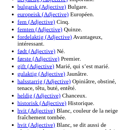
bulgarsk (Adjective)
Bulgare.
europeisk (Adjective)
Européen.
fem (Adjective)
Cinq.
femten (Adjective)
Quinze.
fordelaktig (Adjective)
Avantageux,
intéressant.
født (Adjective)
Né.
første (Adjective)
Premier.
gift (Adjective)
Marié, qui s’est marié.
gulaktig (Adjective)
Jaunâtre.
halsstarrig (Adjective)
Opiniâtre, obstiné,
tenace, têtu, buté, entêté.
heldig (Adjective)
Chanceux.
historisk (Adjective)
Historique.
hvit (Adjective)
Blanc, couleur de la neige
fraîchement tombée.
hvit (Adjective)
Blanc, se dit aussi de