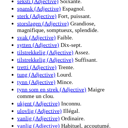
seksti (Adjective)
Soixante.
spansk (Adjective)
Espagnol.
sterk (Adjective)
Fort, puissant.
storslagen (Adjective)
Grandiose,
magnifique, somptueux, splendide.
svak (Adjective)
Faible.
sytten (Adjective)
Dix-sept.
tilstrekkelig (Adjective)
Assez.
tilstrekkelig (Adjective)
Suffisant.
tretti (Adjective)
Trente.
tung (Adjective)
Lourd.
tynn (Adjective)
Mince.
tynn som en strek (Adjective)
Maigre
comme un clou.
ukjent (Adjective)
Inconnu.
ulovlig (Adjective)
Illégal.
vanlig (Adjective)
Ordinaire.
vanlig (Adjective)
Habituel, accoutumé.