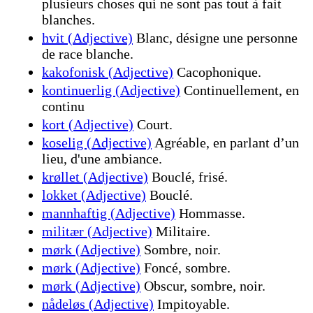
plusieurs choses qui ne sont pas tout à fait
blanches.
hvit (Adjective)
Blanc, désigne une personne
de race blanche.
kakofonisk (Adjective)
Cacophonique.
kontinuerlig (Adjective)
Continuellement, en
continu
kort (Adjective)
Court.
koselig (Adjective)
Agréable, en parlant d’un
lieu, d'une ambiance.
krøllet (Adjective)
Bouclé, frisé.
lokket (Adjective)
Bouclé.
mannhaftig (Adjective)
Hommasse.
militær (Adjective)
Militaire.
mørk (Adjective)
Sombre, noir.
mørk (Adjective)
Foncé, sombre.
mørk (Adjective)
Obscur, sombre, noir.
nådeløs (Adjective)
Impitoyable.