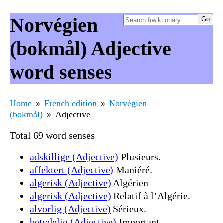
Norvégien
(bokmål) Adjective
word senses
Home
French edition
Norvégien
(bokmål)
Adjective
Total 69 word senses
adskillige (Adjective)
Plusieurs.
affektert (Adjective)
Maniéré.
algerisk (Adjective)
Algérien
algerisk (Adjective)
Relatif à l’Algérie.
alvorlig (Adjective)
Sérieux.
betydelig (Adjective)
Important.