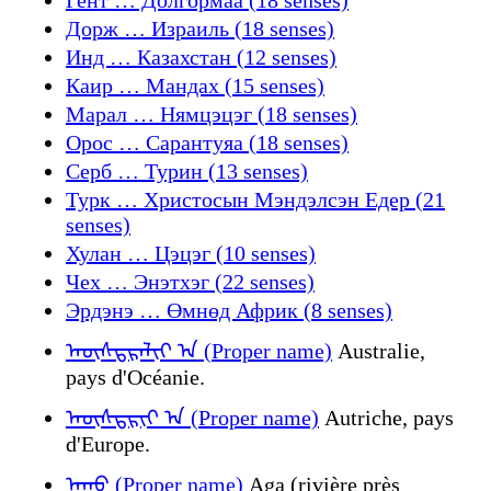
Дорж … Израиль (18 senses)
Инд … Казахстан (12 senses)
Каир … Мандах (15 senses)
Марал … Нямцэцэг (18 senses)
Орос … Сарантуяа (18 senses)
Серб … Турин (13 senses)
Турк … Христосын Мэндэлсэн Едeр (21
senses)
Хулан … Цэцэг (10 senses)
Чех … Энэтхэг (22 senses)
Эрдэнэ … Өмнөд Африк (8 senses)
ᠠᠦ᠋ᠰᠲᠷᠠᠯᠢᠶ ᠠ (Proper name)
Australie,
pays d'Océanie.
ᠠᠦ᠋ᠰᠲᠷᠢᠶ ᠠ (Proper name)
Autriche, pays
d'Europe.
ᠠᠭᠣ (Proper name)
Aga (rivière près