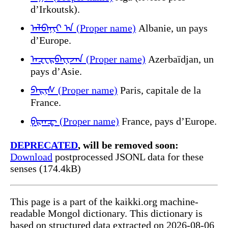
d’Irkoutsk).
ᠠᠯᠪᠠᠨᠢᠶ ᠠ (Proper name)
Albanie, un pays
d’Europe.
ᠠᠽᠧᠷᠪᠠᠶ᠋ᠢᠵᠠᠨ (Proper name)
Azerbaïdjan, un
pays d’Asie.
ᠫᠠᠷᠢᠰ (Proper name)
Paris, capitale de la
France.
ᠹᠷᠠᠨᠼ (Proper name)
France, pays d’Europe.
DEPRECATED
, will be removed soon:
Download
postprocessed JSONL data for these
senses (174.4kB)
This page is a part of the kaikki.org machine-
readable Mongol dictionary. This dictionary is
based on structured data extracted on 2026-08-06