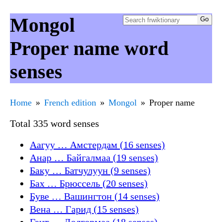
Mongol
Proper name word
senses
Home
French edition
Mongol
Proper name
Total 335 word senses
Аагуу … Амстердам (16 senses)
Анар … Байгалмаа (19 senses)
Баку … Батчулуун (9 senses)
Бах … Брюссель (20 senses)
Буве … Вашингтон (14 senses)
Вена … Гарид (15 senses)
Гент … Долгормаа (18 senses)